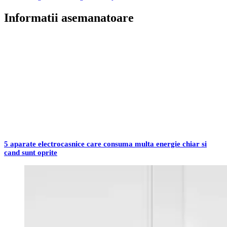
în
articole
Informatii asemanatoare
5 aparate electrocasnice care consuma multa energie chiar si
cand sunt oprite