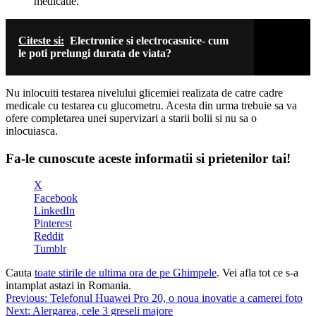
medicatie.
Citeste si:
Electronice si electrocasnice- cum
le poti prelungi durata de viata?
Nu inlocuiti testarea nivelului glicemiei realizata de catre cadre
medicale cu testarea cu glucometru. Acesta din urma trebuie sa va
ofere completarea unei supervizari a starii bolii si nu sa o
inlocuiasca.
Fa-le cunoscute aceste informatii si prietenilor tai!
X
Facebook
LinkedIn
Pinterest
Reddit
Tumblr
Cauta
toate stirile de ultima ora de pe Ghimpele
. Vei afla tot ce s-a
intamplat astazi in Romania.
Navigare
Previous:
Telefonul Huawei Pro 20, o noua inovatie a camerei foto
Next:
Alergarea, cele 3 greseli majore