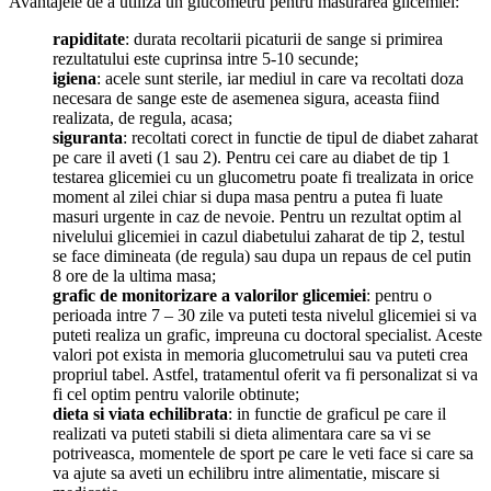
Avantajele de a utiliza un glucometru pentru masurarea glicemiei:
rapiditate
: durata recoltarii picaturii de sange si primirea
rezultatului este cuprinsa intre 5-10 secunde;
igiena
: acele sunt sterile, iar mediul in care va recoltati doza
necesara de sange este de asemenea sigura, aceasta fiind
realizata, de regula, acasa;
siguranta
: recoltati corect in functie de tipul de diabet zaharat
pe care il aveti (1 sau 2). Pentru cei care au diabet de tip 1
testarea glicemiei cu un glucometru poate fi trealizata in orice
moment al zilei chiar si dupa masa pentru a putea fi luate
masuri urgente in caz de nevoie. Pentru un rezultat optim al
nivelului glicemiei in cazul diabetului zaharat de tip 2, testul
se face dimineata (de regula) sau dupa un repaus de cel putin
8 ore de la ultima masa;
grafic de monitorizare a valorilor glicemiei
: pentru o
perioada intre 7 – 30 zile va puteti testa nivelul glicemiei si va
puteti realiza un grafic, impreuna cu doctoral specialist. Aceste
valori pot exista in memoria glucometrului sau va puteti crea
propriul tabel. Astfel, tratamentul oferit va fi personalizat si va
fi cel optim pentru valorile obtinute;
dieta si viata echilibrata
: in functie de graficul pe care il
realizati va puteti stabili si dieta alimentara care sa vi se
potriveasca, momentele de sport pe care le veti face si care sa
va ajute sa aveti un echilibru intre alimentatie, miscare si