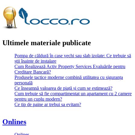
Ultimele materiale publicate
Pompa de căldură în case vechi sau slab izolate: Ce trebuie să
știi înainte de instalare
Cum Realizează Activ Property Services Evaluările pentru
Creditare Bancară?
Produsele tactice moderne combină utilitatea cu siguranța
personală
Ce înseamnă valoarea de piață și cum se estimează?
Cum trebuie să fie compartimentat un apartament cu 2 camere
pentru un cuplu modern?
Ce tip de paine ar trebui sa evitam?
Onlines
Onlines