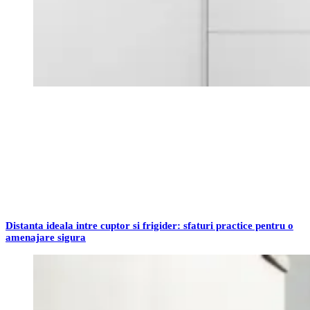
Distanta ideala intre cuptor si frigider: sfaturi practice pentru o
amenajare sigura