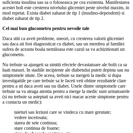
suficienta insulina sau sa o foloseasca pe cea existenta. Manifestarea
acestei boli este cresterea nivelului glicemiei peste nivelul maxim, in
mod repetat. Exista diabet zaharat de tip 1 (insulino-dependent) si
diabet zaharat de tip 2.
Cel mai bun glucometru pentru nevoile tale
Daca stiti ca aveti probleme, uneori, cu cresterea valorii glicemiei
sau daca ati fost diagnosticat cu diabet, sau un membru al familiei
sufera de aceasta boala nemiloasa este cazul sa va achizitionati un
glucometru.
Nu trebuie sa ajungeti sa simtiti efectele devastatoare ale bolii ca sa
luati masuri. In stadiile incipiente ale diabetului puteti depista sau nu
simptomele stiute. De aceea, trebuie sa mergeti la medic si dupa
investigatiile pe care trebuie sa le faceti veti obtine rezultatele clare
pentru a sti daca aveti sau nu diabet. Unele dintre simptomele care
trebuie sa va atraga atentia pentru a merge la medic sunt urmatoarele
(si nu trebuie sa asteptati sa aveti nici macar aceste simptome pentru
a contacta un medic):
taieturi sau leziuni care se vindeca cu mare greutate;
vedere incetosata;
starea de sete continua;
stare continua de foame;