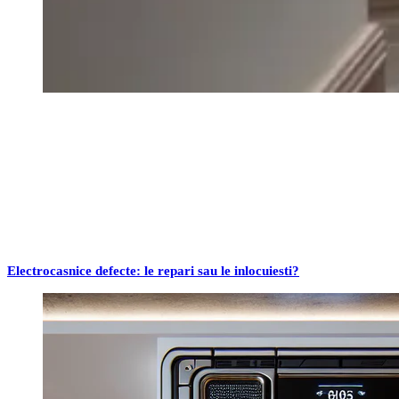
Electrocasnice defecte: le repari sau le inlocuiesti?