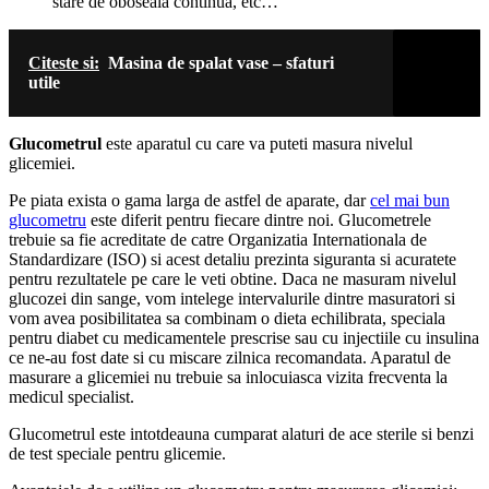
stare de oboseala continua, etc…
Citeste si:
Masina de spalat vase – sfaturi
utile
Glucometrul
este aparatul cu care va puteti masura nivelul
glicemiei.
Pe piata exista o gama larga de astfel de aparate, dar
cel mai bun
glucometru
este diferit pentru fiecare dintre noi. Glucometrele
trebuie sa fie acreditate de catre Organizatia Internationala de
Standardizare (ISO) si acest detaliu prezinta siguranta si acuratete
pentru rezultatele pe care le veti obtine. Daca ne masuram nivelul
glucozei din sange, vom intelege intervalurile dintre masuratori si
vom avea posibilitatea sa combinam o dieta echilibrata, speciala
pentru diabet cu medicamentele prescrise sau cu injectiile cu insulina
ce ne-au fost date si cu miscare zilnica recomandata. Aparatul de
masurare a glicemiei nu trebuie sa inlocuiasca vizita frecventa la
medicul specialist.
Glucometrul este intotdeauna cumparat alaturi de ace sterile si benzi
de test speciale pentru glicemie.