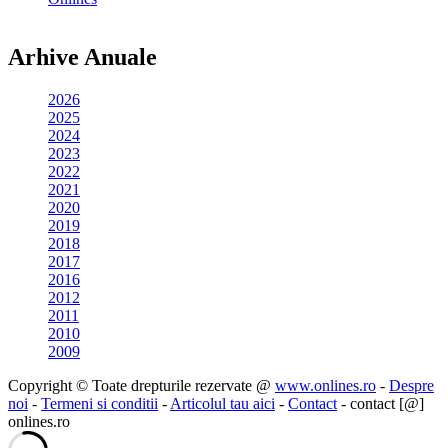
Arhive Anuale
2026
2025
2024
2023
2022
2021
2020
2019
2018
2017
2016
2012
2011
2010
2009
Copyright © Toate drepturile rezervate @
www.onlines.ro
-
Despre
noi
-
Termeni si conditii
-
Articolul tau aici
-
Contact
- contact [@]
onlines.ro