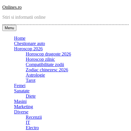
Skip
Onlines.ro
to
Stiri si informatii online
content
Menu
Home
Chestionare auto
Horoscop 2026
Horoscop dragoste 2026
Horoscop zilnic
Compatibilitate zodii
Zodiac chinezesc 2026
Astrologie
Tarot
Femei
Sanatate
Diete
Masini
Marketing
Diverse
Recenzii
IT
Electro