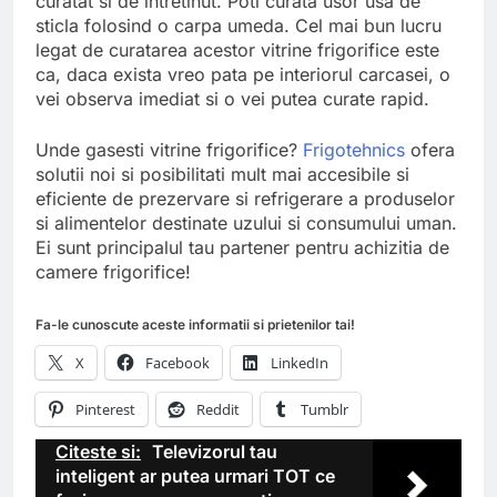
curatat si de intretinut. Poti curata usor usa de
sticla folosind o carpa umeda. Cel mai bun lucru
legat de curatarea acestor vitrine frigorifice este
ca, daca exista vreo pata pe interiorul carcasei, o
vei observa imediat si o vei putea curate rapid.
Unde gasesti vitrine frigorifice?
Frigotehnics
ofera
solutii noi si posibilitati mult mai accesibile si
eficiente de prezervare si refrigerare a produselor
si alimentelor destinate uzului si consumului uman.
Ei sunt principalul tau partener pentru achizitia de
camere frigorifice!
Fa-le cunoscute aceste informatii si prietenilor tai!
X
Facebook
LinkedIn
Pinterest
Reddit
Tumblr
Citeste si:
Televizorul tau
inteligent ar putea urmari TOT ce