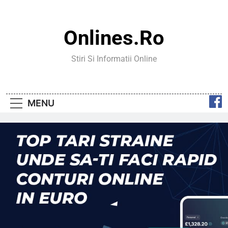
Skip
to
content
Onlines.ro
Stiri Si Informatii Online
MENU