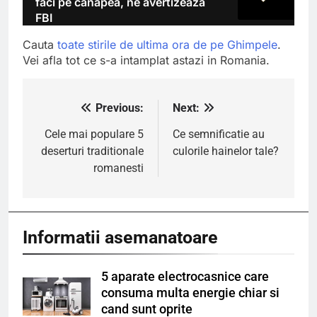
faci pe canapea, ne avertizeaza
FBI
Cauta
toate stirile de ultima ora de pe Ghimpele
.
Vei afla tot ce s-a intamplat astazi in Romania.
Previous:
Next:
Navigare
în
Cele mai populare 5
Ce semnificatie au
deserturi traditionale
culorile hainelor tale?
articole
romanesti
Informatii asemanatoare
5 aparate electrocasnice care
consuma multa energie chiar si
cand sunt oprite