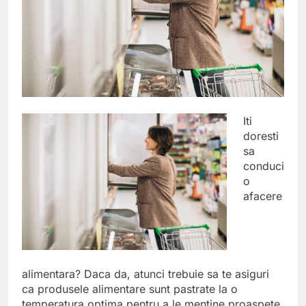
Iti
doresti
sa
conduci
o
afacere
alimentara? Daca da, atunci trebuie sa te asiguri
ca produsele alimentare sunt pastrate la o
temperatura optima pentru a le mentine proaspete