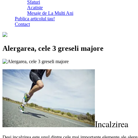
Sfaturi
Acatiste
Mesaje de La Multi Ani
Publica articolul tau!
Contact
Alergarea, cele 3 greseli majore
Incalzirea
Desi incalzirea este unul dintre cele mai importante elemente ale alergar