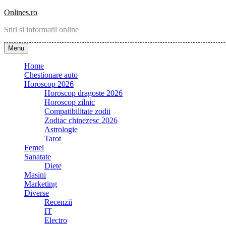
Skip
Onlines.ro
to
Stiri si informatii online
content
Menu
Home
Chestionare auto
Horoscop 2026
Horoscop dragoste 2026
Horoscop zilnic
Compatibilitate zodii
Zodiac chinezesc 2026
Astrologie
Tarot
Femei
Sanatate
Diete
Masini
Marketing
Diverse
Recenzii
IT
Electro