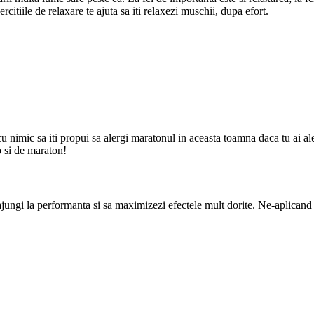
xercitiile de relaxare te ajuta sa iti relaxezi muschii, dupa efort.
a cu nimic sa iti propui sa alergi maratonul in aceasta toamna daca tu ai a
mp si de maraton!
jungi la performanta si sa maximizezi efectele mult dorite. Ne-aplicand o