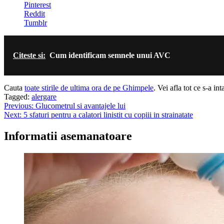
Pinterest
Reddit
Tumblr
Citeste si:
Cum identificam semnele unui AVC
Cauta
toate stirile de ultima ora de pe Ghimpele
. Vei afla tot ce s-a i
Tagged:
alergare
Navigare
Previous:
Glucometrul si avantajele lui
Next:
5 sfaturi pentru a calatori linistit cu copiii in strainatate
în
articole
Informatii asemanatoare