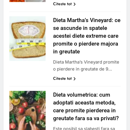
celebru in lumea intreaga,
Citeste tot
si restrictive, ramane cea mai
deoarece este cel mai bun
atractiva…
pentru sanatate. Dar, Regimul
Dieta Martha’s Vineyard: ce
Atlantic, originar din partea de
se ascunde in spatele
nord-vest a Spaniei si a
acestei diete extreme care
Portugaliei, ar putea de curand
sa ii faca umbra. Ce este
promite o pierdere majora
Regimul Atlantic? Este vorba
in greutate
despre un regim alimentar, care
Dieta Martha’s Vineyard promite
integreaza o…
o pierdere in greutate de 9
kilograme in 21 de zile. Cu toate
Citeste tot
acestea, ar trebui evitata…
Explicatii. Primul lucru care
Dieta volumetrica: cum
trebuie stiut: Martha’s Vineyard
adoptati aceasta metoda,
nu este o persoana, ci un loc.
care promite pierderea in
Aceasta mica insula din statul
american Massachusetts este
greutate fara sa va privati?
„destinatia” preferata a
Este posibil sa slabesti fara sa