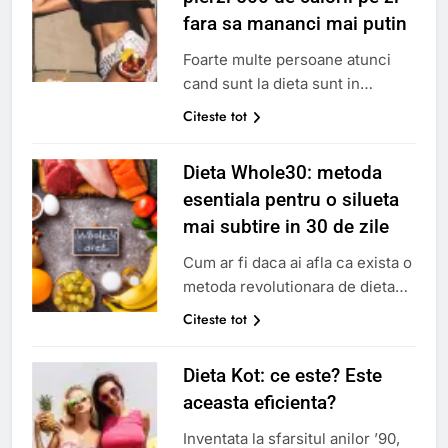
ce urmeaza. Ideea ca o
fara sa mananci mai putin
persoana care doreste sa
Foarte multe persoane atunci
slabeasca trebuie sa-si limiteze
cand sunt la dieta sunt in
drastic cantitatea de alimente…
cautare de solutii pentru a
Citeste tot
pierde in greutate fara sa
trebuiasca sa sacrifice
Dieta Whole30: metoda
alimentatia. Cum ar fi insa daca
esentiala pentru o silueta
ti-am zice ca poti arde 500 de
mai subtire in 30 de zile
calorii pe zi fara sa trebuiasca sa
mananci mai putin? Fara
Cum ar fi daca ai afla ca exista o
restrictii in ceea ce priveste
metoda revolutionara de dieta
caloriile, fara diete…
care nu numai ca iti permite sa
Citeste tot
slabesti destul de usor, dar care
te si invata din nou cum sa
Dieta Kot: ce este? Este
mananci sanatos in doar 30 de
aceasta eficienta?
zile? Dieta Whole30 atrage din
ce in ce mai multi adepti datorita
Inventata la sfarsitul anilor ’90,