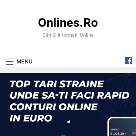
Skip
to
content
Onlines.ro
Stiri Si Informatii Online
MENU