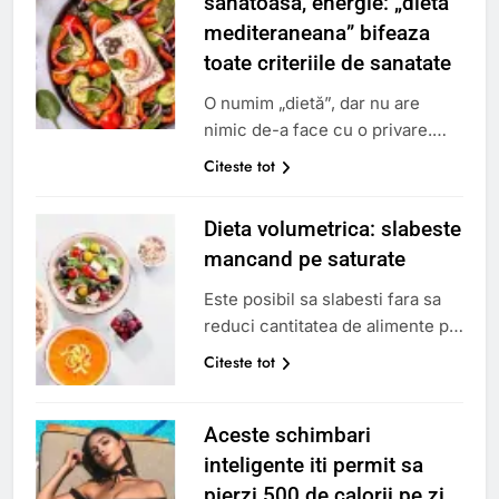
sanatoasa, energie: „dieta
mediteraneana” bifeaza
toate criteriile de sanatate
O numim „dietă”, dar nu are
nimic de-a face cu o privare.
„Dieta mediteraneana” este o
Citeste tot
modalitate de a manca care
miroase a soare, ulei de masline
Dieta volumetrica: slabeste
si convivialitate. Inspirat din
mancand pe saturate
obiceiurile culinare ale Greciei,
Italiei de Sud si Spaniei,
Este posibil sa slabesti fara sa
combina placerea si sanatatea
reduci cantitatea de alimente pe
ca niciun altul. Unesco l-a inclus
care o consumi? Conceputa de
Citeste tot
chiar in patrimoniul cultural
o profesoara americana, dieta
imaterial…
volumetrica are ca scop
Aceste schimbari
favorizarea satietatii, mizand pe
alimente cu densitate calorica
inteligente iti permit sa
redusa. Iti spunem totul in cele
pierzi 500 de calorii pe zi