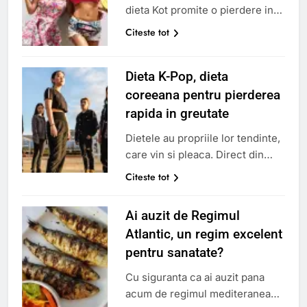
promisiunii sale de
dieta Kot promite o pierdere in
transformare…
greutate rapida, eficienta si
Citeste tot
echilibrata, fara a fi nevoie sa
petreci ore intregi in bucatarie.
Dieta K-Pop, dieta
Dar cum functioneaza aceasta
dieta si este ea cu adevarat
coreeana pentru pierderea
eficienta? Raspunsuri de la Lola
rapida in greutate
Chevy, dietetician si nutritionist.
Dietele au propriile lor tendinte,
Poti slabi rapid fara sa petreci
care vin si pleaca. Direct din
orein sir in bucatarie….
Coreea, dieta K-Pop promoveaza
Citeste tot
o dieta sanatoasa, echilibrata,
combinata cu o activitate fizica
Ai auzit de Regimul
regulata. Combinatia perfecta
Atlantic, un regim excelent
pentru o pierdere in greutate
pentru sanatate?
sanatoasa si de durata. Alegerea
metodelor care promoveaza
Cu siguranta ca ai auzit pana
sanatatea pe termen lung, mai
acum de regimul mediteranean,
degraba decat dietele draconice