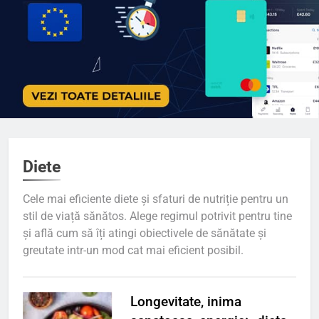
Diete
Cele mai eficiente diete și sfaturi de nutriție pentru un
stil de viață sănătos. Alege regimul potrivit pentru tine
și află cum să îți atingi obiectivele de sănătate și
greutate intr-un mod cat mai eficient posibil.
Longevitate, inima