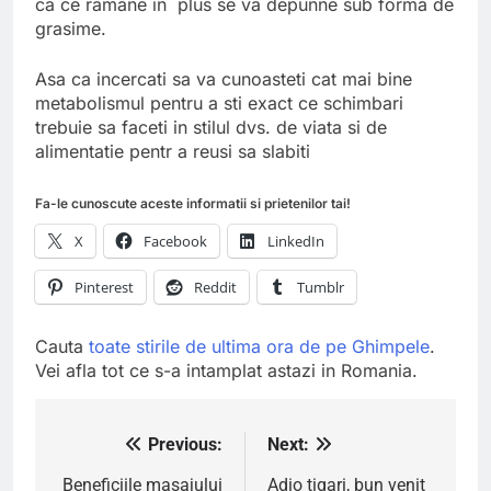
ca ce ramane in plus se va depunne sub forma de
grasime.
Asa ca incercati sa va cunoasteti cat mai bine
metabolismul pentru a sti exact ce schimbari
trebuie sa faceti in stilul dvs. de viata si de
alimentatie pentr a reusi sa slabiti
Fa-le cunoscute aceste informatii si prietenilor tai!
X
Facebook
LinkedIn
Pinterest
Reddit
Tumblr
Cauta
toate stirile de ultima ora de pe Ghimpele
.
Vei afla tot ce s-a intamplat astazi in Romania.
Previous:
Next:
Navigare
în
Beneficiile masajului
Adio tigari, bun venit