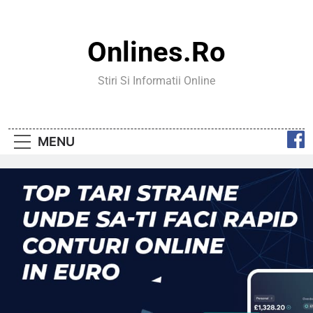
Skip
to
content
Onlines.ro
Stiri Si Informatii Online
MENU