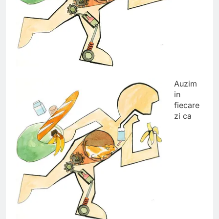
Auzim
in
fiecare
zi ca