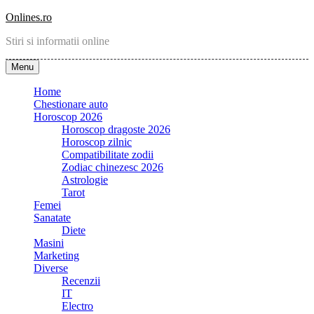
Skip
Onlines.ro
to
Stiri si informatii online
content
Menu
Home
Chestionare auto
Horoscop 2026
Horoscop dragoste 2026
Horoscop zilnic
Compatibilitate zodii
Zodiac chinezesc 2026
Astrologie
Tarot
Femei
Sanatate
Diete
Masini
Marketing
Diverse
Recenzii
IT
Electro