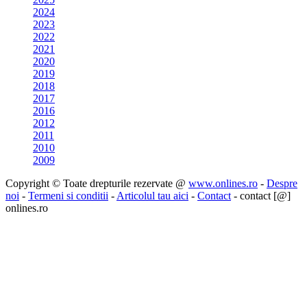
2024
2023
2022
2021
2020
2019
2018
2017
2016
2012
2011
2010
2009
Copyright © Toate drepturile rezervate @
www.onlines.ro
-
Despre
noi
-
Termeni si conditii
-
Articolul tau aici
-
Contact
- contact [@]
onlines.ro