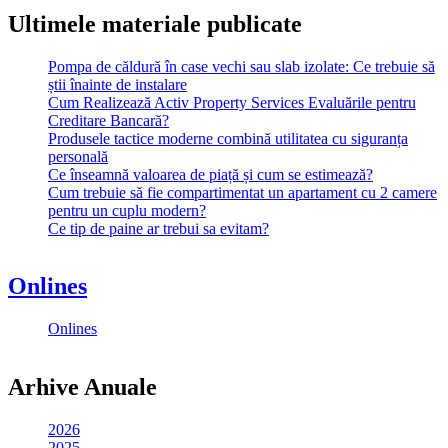
Ultimele materiale publicate
Pompa de căldură în case vechi sau slab izolate: Ce trebuie să
știi înainte de instalare
Cum Realizează Activ Property Services Evaluările pentru
Creditare Bancară?
Produsele tactice moderne combină utilitatea cu siguranța
personală
Ce înseamnă valoarea de piață și cum se estimează?
Cum trebuie să fie compartimentat un apartament cu 2 camere
pentru un cuplu modern?
Ce tip de paine ar trebui sa evitam?
Onlines
Onlines
Arhive Anuale
2026
2025