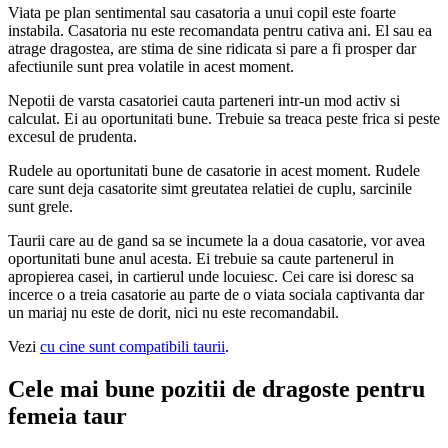
Viata pe plan sentimental sau casatoria a unui copil este foarte
instabila. Casatoria nu este recomandata pentru cativa ani. El sau ea
atrage dragostea, are stima de sine ridicata si pare a fi prosper dar
afectiunile sunt prea volatile in acest moment.
Nepotii de varsta casatoriei cauta parteneri intr-un mod activ si
calculat. Ei au oportunitati bune. Trebuie sa treaca peste frica si peste
excesul de prudenta.
Rudele au oportunitati bune de casatorie in acest moment. Rudele
care sunt deja casatorite simt greutatea relatiei de cuplu, sarcinile
sunt grele.
Taurii care au de gand sa se incumete la a doua casatorie, vor avea
oportunitati bune anul acesta. Ei trebuie sa caute partenerul in
apropierea casei, in cartierul unde locuiesc. Cei care isi doresc sa
incerce o a treia casatorie au parte de o viata sociala captivanta dar
un mariaj nu este de dorit, nici nu este recomandabil.
Vezi
cu cine sunt compatibili taurii
.
Cele mai bune pozitii de dragoste pentru
femeia taur