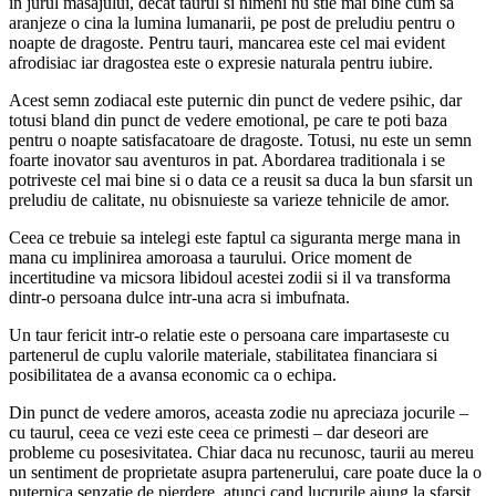
in jurul masajului, decat taurul si nimeni nu stie mai bine cum sa
aranjeze o cina la lumina lumanarii, pe post de preludiu pentru o
noapte de dragoste. Pentru tauri, mancarea este cel mai evident
afrodisiac iar dragostea este o expresie naturala pentru iubire.
Acest semn zodiacal este puternic din punct de vedere psihic, dar
totusi bland din punct de vedere emotional, pe care te poti baza
pentru o noapte satisfacatoare de dragoste. Totusi, nu este un semn
foarte inovator sau aventuros in pat. Abordarea traditionala i se
potriveste cel mai bine si o data ce a reusit sa duca la bun sfarsit un
preludiu de calitate, nu obisnuieste sa varieze tehnicile de amor.
Ceea ce trebuie sa intelegi este faptul ca siguranta merge mana in
mana cu implinirea amoroasa a taurului. Orice moment de
incertitudine va micsora libidoul acestei zodii si il va transforma
dintr-o persoana dulce intr-una acra si imbufnata.
Un taur fericit intr-o relatie este o persoana care impartaseste cu
partenerul de cuplu valorile materiale, stabilitatea financiara si
posibilitatea de a avansa economic ca o echipa.
Din punct de vedere amoros, aceasta zodie nu apreciaza jocurile –
cu taurul, ceea ce vezi este ceea ce primesti – dar deseori are
probleme cu posesivitatea. Chiar daca nu recunosc, taurii au mereu
un sentiment de proprietate asupra partenerului, care poate duce la o
puternica senzatie de pierdere, atunci cand lucrurile ajung la sfarsit.