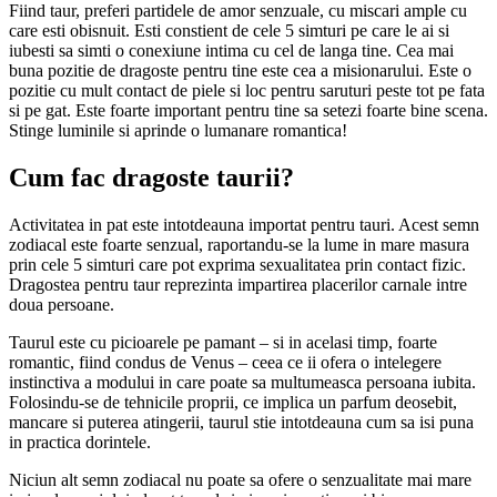
Fiind taur, preferi partidele de amor senzuale, cu miscari ample cu
care esti obisnuit. Esti constient de cele 5 simturi pe care le ai si
iubesti sa simti o conexiune intima cu cel de langa tine. Cea mai
buna pozitie de dragoste pentru tine este cea a misionarului. Este o
pozitie cu mult contact de piele si loc pentru saruturi peste tot pe fata
si pe gat. Este foarte important pentru tine sa setezi foarte bine scena.
Stinge luminile si aprinde o lumanare romantica!
Cum fac dragoste taurii?
Activitatea in pat este intotdeauna importat pentru tauri. Acest semn
zodiacal este foarte senzual, raportandu-se la lume in mare masura
prin cele 5 simturi care pot exprima sexualitatea prin contact fizic.
Dragostea pentru taur reprezinta impartirea placerilor carnale intre
doua persoane.
Taurul este cu picioarele pe pamant – si in acelasi timp, foarte
romantic, fiind condus de Venus – ceea ce ii ofera o intelegere
instinctiva a modului in care poate sa multumeasca persoana iubita.
Folosindu-se de tehnicile proprii, ce implica un parfum deosebit,
mancare si puterea atingerii, taurul stie intotdeauna cum sa isi puna
in practica dorintele.
Niciun alt semn zodiacal nu poate sa ofere o senzualitate mai mare