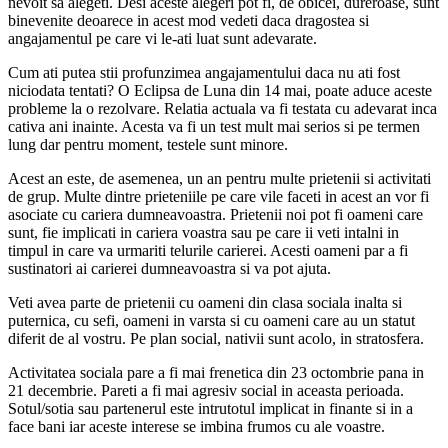
nevoit sa alegeti. Desi aceste alegeri pot fi, de obicei, dureroase, sunt
binevenite deoarece in acest mod vedeti daca dragostea si
angajamentul pe care vi le-ati luat sunt adevarate.
Cum ati putea stii profunzimea angajamentului daca nu ati fost
niciodata tentati? O Eclipsa de Luna din 14 mai, poate aduce aceste
probleme la o rezolvare. Relatia actuala va fi testata cu adevarat inca
cativa ani inainte. Acesta va fi un test mult mai serios si pe termen
lung dar pentru moment, testele sunt minore.
Acest an este, de asemenea, un an pentru multe prietenii si activitati
de grup. Multe dintre prieteniile pe care vile faceti in acest an vor fi
asociate cu cariera dumneavoastra. Prietenii noi pot fi oameni care
sunt, fie implicati in cariera voastra sau pe care ii veti intalni in
timpul in care va urmariti telurile carierei. Acesti oameni par a fi
sustinatori ai carierei dumneavoastra si va pot ajuta.
Veti avea parte de prietenii cu oameni din clasa sociala inalta si
puternica, cu sefi, oameni in varsta si cu oameni care au un statut
diferit de al vostru. Pe plan social, nativii sunt acolo, in stratosfera.
Activitatea sociala pare a fi mai frenetica din 23 octombrie pana in
21 decembrie. Pareti a fi mai agresiv social in aceasta perioada.
Sotul/sotia sau partenerul este intrutotul implicat in finante si in a
face bani iar aceste interese se imbina frumos cu ale voastre.