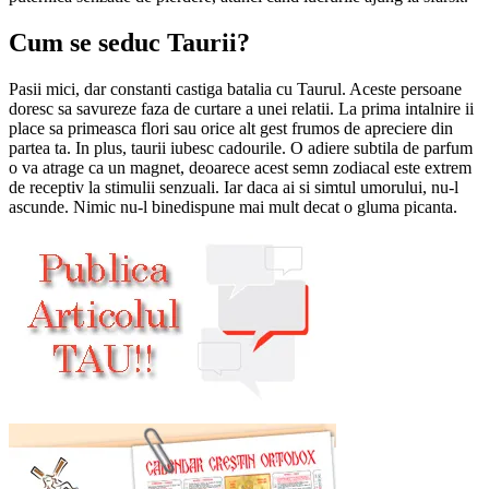
Cum se seduc Taurii?
Pasii mici, dar constanti castiga batalia cu Taurul. Aceste persoane
doresc sa savureze faza de curtare a unei relatii. La prima intalnire ii
place sa primeasca flori sau orice alt gest frumos de apreciere din
partea ta. In plus, taurii iubesc cadourile. O adiere subtila de parfum
o va atrage ca un magnet, deoarece acest semn zodiacal este extrem
de receptiv la stimulii senzuali. Iar daca ai si simtul umorului, nu-l
ascunde. Nimic nu-l binedispune mai mult decat o gluma picanta.