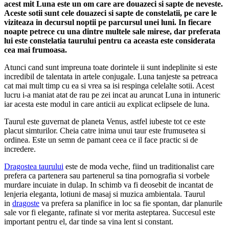
acest mit Luna este un om care are douazeci si sapte de neveste.
Aceste sotii sunt cele douazeci si sapte de constelatii, pe care le
viziteaza in decursul noptii pe parcursul unei luni. In fiecare
noapte petrece cu una dintre multele sale mirese, dar preferata
lui este constelatia taurului pentru ca aceasta este considerata
cea mai frumoasa.
Atunci cand sunt impreuna toate dorintele ii sunt indeplinite si este
incredibil de talentata in artele conjugale. Luna tanjeste sa petreaca
cat mai mult timp cu ea si vrea sa isi respinga celelalte sotii. Acest
lucru i-a maniat atat de rau pe zei incat au aruncat Luna in intuneric
iar acesta este modul in care anticii au explicat eclipsele de luna.
Taurul este guvernat de planeta Venus, astfel iubeste tot ce este
placut simturilor. Cheia catre inima unui taur este frumusetea si
ordinea. Este un semn de pamant ceea ce il face practic si de
incredere.
Dragostea taurului
este de moda veche, fiind un traditionalist care
prefera ca partenera sau partenerul sa tina pornografia si vorbele
murdare incuiate in dulap. In schimb va fi deosebit de incantat de
lenjeria eleganta, lotiuni de masaj si muzica ambientala. Taurul
in
dragoste
va prefera sa planifice in loc sa fie spontan, dar planurile
sale vor fi elegante, rafinate si vor merita asteptarea. Succesul este
important pentru el, dar tinde sa vina lent si constant.