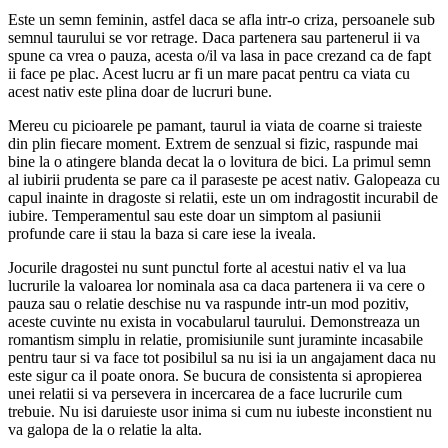
Este un semn feminin, astfel daca se afla intr-o criza, persoanele sub
semnul taurului se vor retrage. Daca partenera sau partenerul ii va
spune ca vrea o pauza, acesta o/il va lasa in pace crezand ca de fapt
ii face pe plac. Acest lucru ar fi un mare pacat pentru ca viata cu
acest nativ este plina doar de lucruri bune.
Mereu cu picioarele pe pamant, taurul ia viata de coarne si traieste
din plin fiecare moment. Extrem de senzual si fizic, raspunde mai
bine la o atingere blanda decat la o lovitura de bici. La primul semn
al iubirii prudenta se pare ca il paraseste pe acest nativ. Galopeaza cu
capul inainte in dragoste si relatii, este un om indragostit incurabil de
iubire. Temperamentul sau este doar un simptom al pasiunii
profunde care ii stau la baza si care iese la iveala.
Jocurile dragostei nu sunt punctul forte al acestui nativ el va lua
lucrurile la valoarea lor nominala asa ca daca partenera ii va cere o
pauza sau o relatie deschise nu va raspunde intr-un mod pozitiv,
aceste cuvinte nu exista in vocabularul taurului. Demonstreaza un
romantism simplu in relatie, promisiunile sunt juraminte incasabile
pentru taur si va face tot posibilul sa nu isi ia un angajament daca nu
este sigur ca il poate onora. Se bucura de consistenta si apropierea
unei relatii si va persevera in incercarea de a face lucrurile cum
trebuie. Nu isi daruieste usor inima si cum nu iubeste inconstient nu
va galopa de la o relatie la alta.