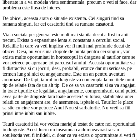
libertate in a va modela viata sentimentala, precum o veti si face, dar
problema este lipsa de interes.
De obicei, aceasta arata o situatie existenta. Cei singuri tind sa
ramana singuri, iar cei casatoriti tind sa ramana casatoriti.
Viata sociala per general este mult mai stabila decat a fost in anii
trecuti. Exista o expansiune lenta si constanta a cercului social.
Relatiile in care va veti implica vor fi mult mai profunde decat de
obicei. Desi, nu vor suna clopote de nunta pentru cei singuri, vor
exista multe oportunitati in horoscopul in dragoste al taurilor care se
vor petrece pe aproape tot parcursul anului. Aceasta oportunitate va
fi distractiva si cu jocuri, desi, probabil, erotice dar nu serioase, pe
termen lung si nici cu angajamente. Este un an pentru aventuri
amoroase. De fapt, taurul in dragoste va contempla la meritele unui
tip de relatie fata de un alt tip. De ce sa va casatoriti si sa va angajati
in toate tipurile de legalitati, angajamente, compromisuri, cand puteti
avea parte de dragoste fara toate acestea? Si totusi, stabilitatea unei
relatii cu angajament are, de asemenea, ispitele ei. Taurilor le place
sa stie cu cine vor petrece Anul Nou si sarbatorile. Nu vreti sa fiti
prinsi intre iubiti sau iubite.
Taurii casatoriti isi vor vedea mariajul testat de catre noi oportunitati
in dragoste. Acest lucru nu inseamna ca dumneavoastra sau
sotul/sotia veti fi infideli, ci doar ca va exista o oportunitate si veti fi