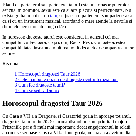
Bland cu partenerul sau partenera, taurul este un armasar puternic si
senzual in dormitor, sexul este ca si arta placuta si perfectionata. Nu
exista graba in pat cu un
taur
, se joaca cu partenerul sau partenera sa
ca si cu un instrument muzical, acordand o mare atentie la nevoile si
dorintele persoanei de langa el/ea.
In horoscop dragoste taurul este considerat in general cel mai
compatibil cu Fecioara, Capricorn, Rac si Pesti. Cu toate acestea
compatibilitatea inseamna mult mai mult decat doar compararea unor
semne.
Rezumat:
1
Horoscopul dragostei Taur 2026
2
Cele mai bune pozitii de dragoste pentru femeia taur
3
Cum fac dragoste taurii?
4
Cum se seduc Taurii?
Horoscopul dragostei Taur 2026
Cu Casa a VII-a a Dragostei si Casatoriei goala in aproape tot anul,
dragostea taurului in 2026 si romantismul nu sunt prioritati majore.
Prieteniile par a fi mult mai importante decat angajamentul in relatii
amoroase serioase. Casa a VII-a fiind goala, ne arata ca aveti multa