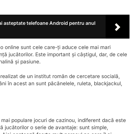
ai asteptate telefoane Android pentru anul
o online sunt cele care-ți aduce cele mai mari
ță jucătorilor. Este important și câștigul, dar, de cele
nalină și pasiune.
 realizat de un institut român de cercetare socială,
ni în acest an sunt păcănelele, ruleta, blackjackul,
 mai populare jocuri de cazinou, indiferent dacă este
ă jucătorilor o serie de avantaje: sunt simple,