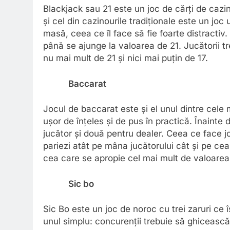
Blackjack sau 21 este un joc de cărți de cazino
și cel din cazinourile tradiționale este un joc
masă, ceea ce îl face să fie foarte distractiv
până se ajunge la valoarea de 21. Jucătorii tr
nu mai mult de 21 și nici mai puțin de 17.
Baccarat
Jocul de baccarat este și el unul dintre cele 
ușor de înțeles și de pus în practică. Înaint
jucător și două pentru dealer. Ceea ce face jo
pariezi atât pe mâna jucătorului cât și pe cea
cea care se apropie cel mai mult de valoarea 
Sic bo
Sic Bo este un joc de noroc cu trei zaruri ce îș
unul simplu: concurenții trebuie să ghiceasc