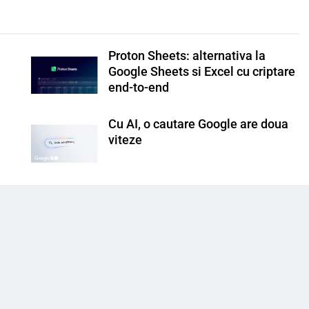
Proton Sheets: alternativa la
Google Sheets si Excel cu criptare
end-to-end
Cu AI, o cautare Google are doua
viteze