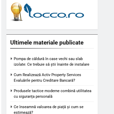
Ultimele materiale publicate
Pompa de căldură în case vechi sau slab
izolate: Ce trebuie să știi înainte de instalare
Cum Realizează Activ Property Services
Evaluările pentru Creditare Bancară?
Produsele tactice moderne combină utilitatea
cu siguranța personală
Ce înseamnă valoarea de piață și cum se
estimează?