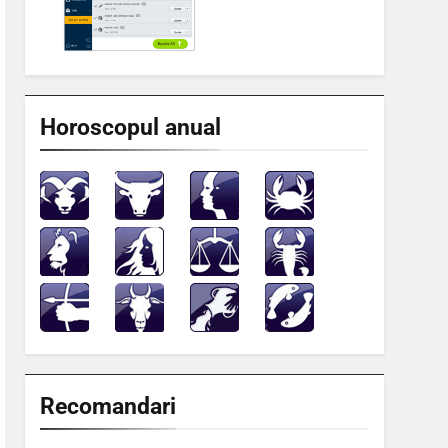
Horoscopul anual
Recomandari