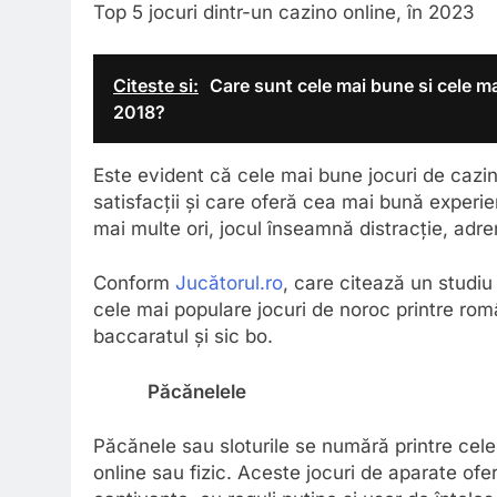
Top 5 jocuri dintr-un cazino online, în 2023
Citeste si:
Care sunt cele mai bune si cele m
2018?
Este evident că cele mai bune jocuri de cazin
satisfacții și care oferă cea mai bună experien
mai multe ori, jocul înseamnă distracție, adre
Conform
Jucătorul.ro
, care citează un studiu
cele mai populare jocuri de noroc printre româ
baccaratul și sic bo.
Păcănelele
Păcănele sau sloturile se numără printre cele
online sau fizic. Aceste jocuri de aparate ofer