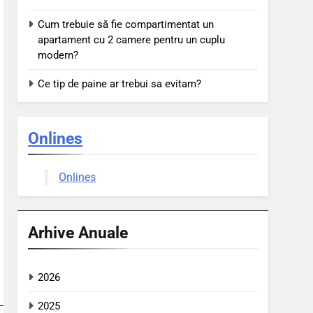
Cum trebuie să fie compartimentat un
apartament cu 2 camere pentru un cuplu
modern?
Ce tip de paine ar trebui sa evitam?
Onlines
Onlines
Arhive Anuale
2026
2025