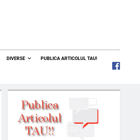
DIVERSE
PUBLICA ARTICOLUL TAU!