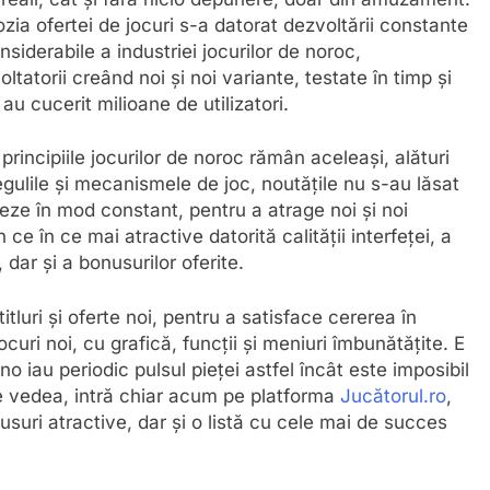
ozia ofertei de jocuri s-a datorat dezvoltării constante
nsiderabile a industriei jocurilor de noroc,
ltatorii creând noi și noi variante, testate în timp și
au cucerit milioane de utilizatori.
principiile jocurilor de noroc rămân aceleași, alături
egulile și mecanismele de joc, noutățile nu s-au lăsat
neze în mod constant, pentru a atrage noi și noi
 ce în ce mai atractive datorită calității interfeței, a
 dar și a bonusurilor oferite.
itluri și oferte noi, pentru a satisface cererea în
uri noi, cu grafică, funcții și meniuri îmbunătățite. E
no iau periodic pulsul pieței astfel încât este imposibil
le vedea, intră chiar acum pe platforma
Jucătorul.ro
,
usuri atractive, dar și o listă cu cele mai de succes