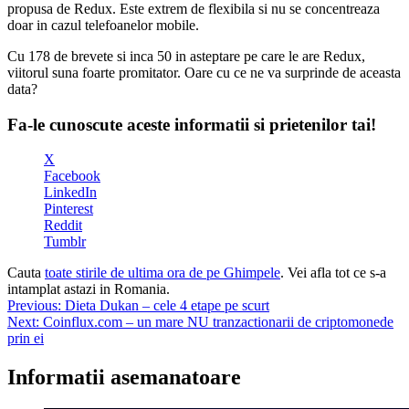
propusa de Redux. Este extrem de flexibila si nu se concentreaza
doar in cazul telefoanelor mobile.
Cu 178 de brevete si inca 50 in asteptare pe care le are Redux,
viitorul suna foarte promitator. Oare cu ce ne va surprinde de aceasta
data?
Fa-le cunoscute aceste informatii si prietenilor tai!
X
Facebook
LinkedIn
Pinterest
Reddit
Tumblr
Cauta
toate stirile de ultima ora de pe Ghimpele
. Vei afla tot ce s-a
intamplat astazi in Romania.
Navigare
Previous:
Dieta Dukan – cele 4 etape pe scurt
Next:
Coinflux.com – un mare NU tranzactionarii de criptomonede
în
prin ei
articole
Informatii asemanatoare