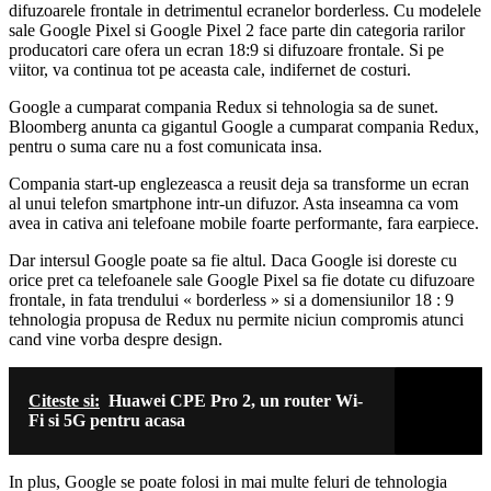
difuzoarele frontale in detrimentul ecranelor borderless. Cu modelele
sale Google Pixel si Google Pixel 2 face parte din categoria rarilor
producatori care ofera un ecran 18:9 si difuzoare frontale. Si pe
viitor, va continua tot pe aceasta cale, indifernet de costuri.
Google a cumparat compania Redux si tehnologia sa de sunet.
Bloomberg anunta ca gigantul Google a cumparat compania Redux,
pentru o suma care nu a fost comunicata insa.
Compania start-up englezeasca a reusit deja sa transforme un ecran
al unui telefon smartphone intr-un difuzor. Asta inseamna ca vom
avea in cativa ani telefoane mobile foarte performante, fara earpiece.
Dar intersul Google poate sa fie altul. Daca Google isi doreste cu
orice pret ca telefoanele sale Google Pixel sa fie dotate cu difuzoare
frontale, in fata trendului « borderless » si a domensiunilor 18 : 9
tehnologia propusa de Redux nu permite niciun compromis atunci
cand vine vorba despre design.
Citeste si:
Huawei CPE Pro 2, un router Wi-
Fi si 5G pentru acasa
In plus, Google se poate folosi in mai multe feluri de tehnologia