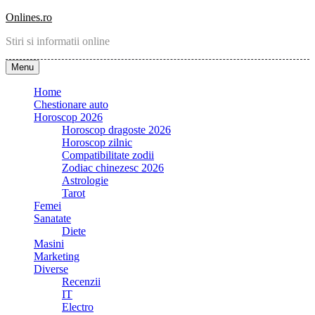
Skip
Onlines.ro
to
Stiri si informatii online
content
Menu
Home
Chestionare auto
Horoscop 2026
Horoscop dragoste 2026
Horoscop zilnic
Compatibilitate zodii
Zodiac chinezesc 2026
Astrologie
Tarot
Femei
Sanatate
Diete
Masini
Marketing
Diverse
Recenzii
IT
Electro