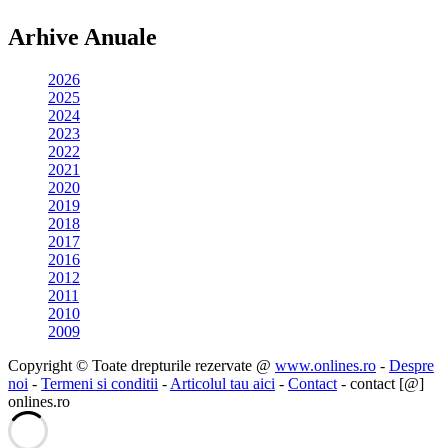
Arhive Anuale
2026
2025
2024
2023
2022
2021
2020
2019
2018
2017
2016
2012
2011
2010
2009
Copyright © Toate drepturile rezervate @
www.onlines.ro
-
Despre
noi
-
Termeni si conditii
-
Articolul tau aici
-
Contact
- contact [@]
onlines.ro