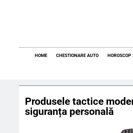
Skip
to
content
HOME
CHESTIONARE AUTO
HOROSCOP 
Produsele tactice moder
siguranța personală