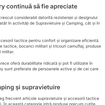
ary continuă să fie apreciate
rescut considerabil datorită rezistenței și designului
atât în activități de Supravietuire și Camping, cât și în
ccesorii tactice pentru confort și organizare eficientă.
e tactice, bocanci militari și tricouri camuflaj, produse
 militar.
ece oferă durabilitate ridicată și pot fi utilizate în
my sunt preferate de persoanele active și de cei care
ping și supravietuire
g frecvent articole supravietuire și accesorii tactice
i. În această categorie intră produse precum cutite