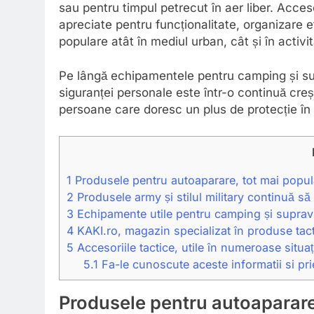
sau pentru timpul petrecut în aer liber. Acceso
apreciate pentru funcționalitate, organizare e
populare atât în mediul urban, cât și în activit
Pe lângă echipamentele pentru camping și sup
siguranței personale este într-o continuă creș
persoane care doresc un plus de protecție în di
1
Produsele pentru autoaparare, tot mai popul
2
Produsele army și stilul military continuă să 
3
Echipamente utile pentru camping și supravi
4
KAKI.ro, magazin specializat în produse tact
5
Accesoriile tactice, utile în numeroase situați
5.1
Fa-le cunoscute aceste informatii si prie
Produsele pentru autoaparare