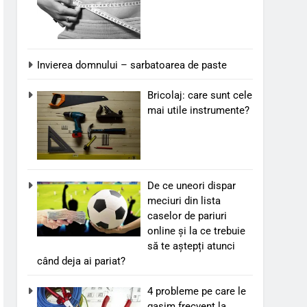
Invierea domnului – sarbatoarea de paste
Bricolaj: care sunt cele
mai utile instrumente?
De ce uneori dispar
meciuri din lista
caselor de pariuri
online și la ce trebuie
să te aștepți atunci
când deja ai pariat?
4 probleme pe care le
gasim frecvent la