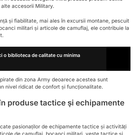
alte accesorii Military.
ă și fiabilitate, mai ales în excursii montane, pescuit
anci militari și articole de camuflaj, ele contribuie la
t.
ci o biblioteca de calitate cu minima
spirate din zona Army deoarece acestea sunt
n nivel ridicat de confort și funcționalitate.
în produse tactice și echipamente
ate pasionaților de echipamente tactice și activități
icole de camuflaj, bocanci militari, veste tactice și