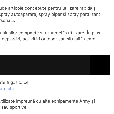
de articole concepute pentru utilizare rapidă și
spray autoaparare, spray piper și spray paralizant,
rsonală.
iunilor compacte și ușurinței în utilizare. În plus,
eplasări, activități outdoor sau situații în care
e fi găsită pe
rare.php
 utilizate împreună cu alte echipamente Army și
r sau sportive.