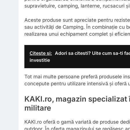
supravietuire, camping, lanterne, rucsacuri și 
Aceste produse sunt apreciate pentru rezistenț
sau activități de Camping. În combinație cu boc
realizarea unui echipament complet și eficien
Citeste si:
Adori sa citesti? Uite cum sa-ti fa
investitie
Tot mai multe persoane preferă produsele in
concepute pentru utilizare intensivă și oferă u
KAKI.ro, magazin specializat 
militare
KAKI.ro oferă o gamă variată de produse dedic
outdoor. În oferta magazinului se regăsesc art