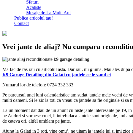
Sfaturi
Acatiste
Mesaje de La Multi Ani
Publica articolul tau!
Contact
Vrei jante de aliaj? Nu cumpara reconditi
Ma fac de ras rau cu articolul asta. Dar rau, nu gluma. Mai ales dupa c
K9 Garage Detailing din Galati cu jantele ce le vand ei
.
Numarul lor de telefon: 0724 332 333
Pe parcursul unei luni calendaristice am sudat jantele mele vechi de vreo
multi oameni. Si le zic la toti ca vreau ca jantele sa fie originale si sa
La un moment dat dau de un anunt cu niste jante interesante pe 19, in 
pe Andrei si vorbesc cu el, il intreb daca jantele sunt originale, imi a
de cateva ori, altfel umblam pe jante.
Ajung la Galati in 3 roti, vine omu’, ne uitam la jantele lui si imi zice 