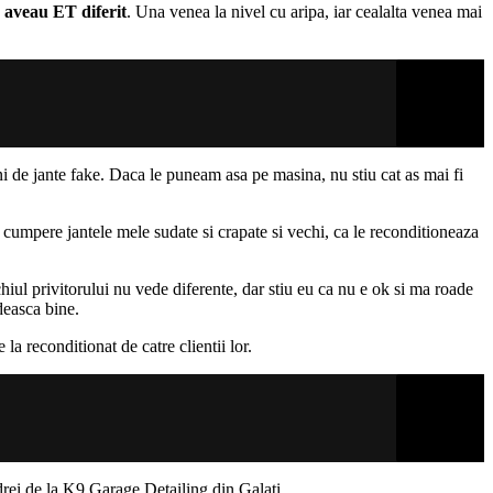
e aveau ET diferit
. Una venea la nivel cu aripa, iar cealalta venea mai
ani de jante fake. Daca le puneam asa pe masina, nu stiu cat as mai fi
umpere jantele mele sudate si crapate si vechi, ca le reconditioneaza
hiul privitorului nu vede diferente, dar stiu eu ca nu e ok si ma roade
deasca bine.
a reconditionat de catre clientii lor.
drei de la K9 Garage Detailing din Galati.