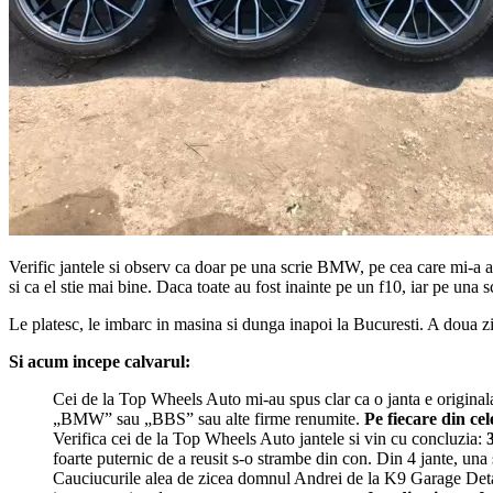
Verific jantele si observ ca doar pe una scrie BMW, pe cea care mi-a ara
si ca el stie mai bine. Daca toate au fost inainte pe un f10, iar pe una 
Le platesc, le imbarc in masina si dunga inapoi la Bucuresti. A doua 
Si acum incepe calvarul:
Cei de la Top Wheels Auto mi-au spus clar ca o janta e original
„BMW” sau „BBS” sau alte firme renumite.
Pe fiecare din cel
Verifica cei de la Top Wheels Auto jantele si vin cu concluzia:
foarte puternic de a reusit s-o strambe din con. Din 4 jante, una 
Cauciucurile alea de zicea domnul Andrei de la K9 Garage Detail