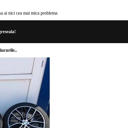
o sa ai nici cea mai mica problema
greseala!
iucurile..