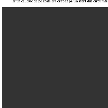
iar un cauciuc de pe spate era
crapat pe un sfert din circumfer