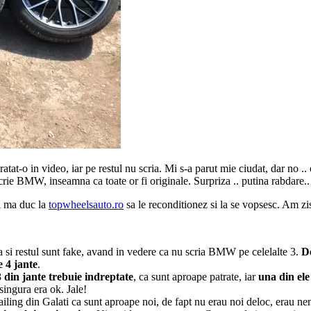
tat-o in video, iar pe restul nu scria. Mi s-a parut mie ciudat, dar no ..
scrie BMW, inseamna ca toate or fi originale. Surpriza .. putina rabdare.. 
zi ma duc la
topwheelsauto.ro
sa le reconditionez si la se vopsesc. Am zis
a si restul sunt fake, avand in vedere ca nu scria BMW pe celelalte 3.
D
e 4 jante
.
3 din jante trebuie indreptate
, ca sunt aproape patrate, iar
una din ele
singura era ok. Jale!
ing din Galati ca sunt aproape noi, de fapt nu erau noi deloc, erau neno