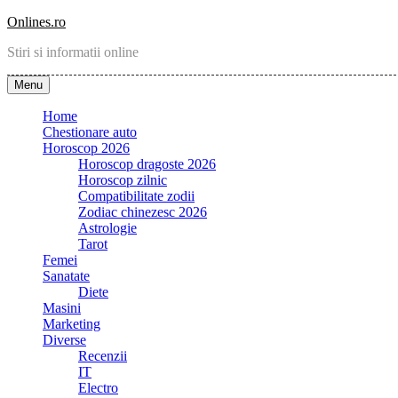
Skip
Onlines.ro
to
Stiri si informatii online
content
Menu
Home
Chestionare auto
Horoscop 2026
Horoscop dragoste 2026
Horoscop zilnic
Compatibilitate zodii
Zodiac chinezesc 2026
Astrologie
Tarot
Femei
Sanatate
Diete
Masini
Marketing
Diverse
Recenzii
IT
Electro