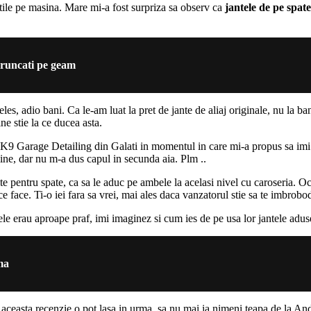
otile pe masina. Mare mi-a fost surpriza sa observ ca
jantele de pe spat
runcati pe geam
les, adio bani. Ca le-am luat la pret de jante de aliaj originale, nu la b
ne stie la ce ducea asta.
9 Garage Detailing din Galati in momentul in care mi-a propus sa imi c
 mine, dar nu m-a dus capul in secunda aia. Plm ..
te pentru spate, ca sa le aduc pe ambele la acelasi nivel cu caroseria. Oc
e face. Ti-o iei fara sa vrei, mai ales daca vanzatorul stie sa te imbrobo
le erau aproape praf, imi imaginez si cum ies de pe usa lor jantele aduse l
ma
aceasta recenzie o pot lasa in urma, sa nu mai ia nimeni teapa de la An