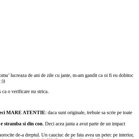
 omu’ lucreaza de ani de zile cu jante, m-am gandit ca oi fi eu dobitoc
:))
 ca o verificare nu strica.
eci MARE ATENTIE
: daca sunt originale, trebuie sa scrie pe toate
 e stramba si din con
. Deci acea janta a avut parte de un impact
rocite de-a dreptul. Un cauciuc de pe fata avea un petec pe interior,