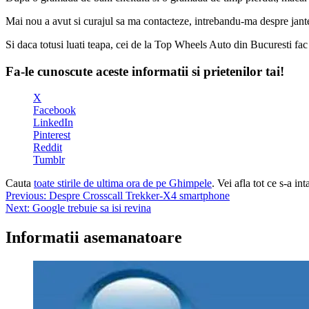
Mai nou a avut si curajul sa ma contacteze, intrebandu-ma despre jante
Si daca totusi luati teapa, cei de la Top Wheels Auto din Bucuresti fa
Fa-le cunoscute aceste informatii si prietenilor tai!
X
Facebook
LinkedIn
Pinterest
Reddit
Tumblr
Cauta
toate stirile de ultima ora de pe Ghimpele
. Vei afla tot ce s-a i
Navigare
Previous:
Despre Crosscall Trekker-X4 smartphone
Next:
Google trebuie sa isi revina
în
articole
Informatii asemanatoare