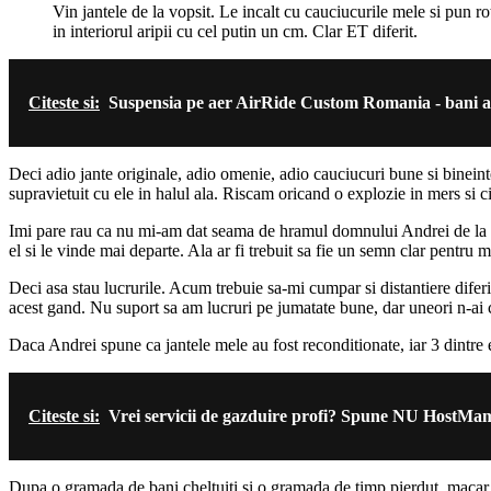
Vin jantele de la vopsit. Le incalt cu cauciucurile mele si pun r
in interiorul aripii cu cel putin un cm. Clar ET diferit.
Citeste si:
Suspensia pe aer AirRide Custom Romania - bani a
Deci adio jante originale, adio omenie, adio cauciucuri bune si bineinte
supravietuit cu ele in halul ala. Riscam oricand o explozie in mers si ci
Imi pare rau ca nu mi-am dat seama de hramul domnului Andrei de la K
el si le vinde mai departe. Ala ar fi trebuit sa fie un semn clar pentru
Deci asa stau lucrurile. Acum trebuie sa-mi cumpar si distantiere diferi
acest gand. Nu suport sa am lucruri pe jumatate bune, dar uneori n-ai c
Daca Andrei spune ca jantele mele au fost reconditionate, iar 3 dintre e
Citeste si:
Vrei servicii de gazduire profi? Spune NU HostMa
Dupa o gramada de bani cheltuiti si o gramada de timp pierdut, macar 