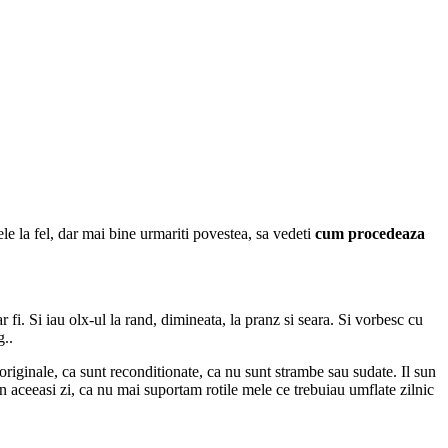
le la fel, dar mai bine urmariti povestea, sa vedeti
cum procedeaza
 fi. Si iau olx-ul la rand, dimineata, la pranz si seara. Si vorbesc cu
g..
riginale, ca sunt reconditionate, ca nu sunt strambe sau sudate. Il sun
in aceeasi zi, ca nu mai suportam rotile mele ce trebuiau umflate zilnic