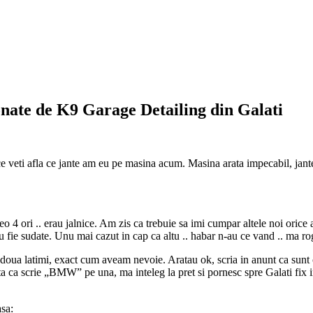
onate de K9 Garage Detailing din Galati
e veti afla ce jante am eu pe masina acum. Masina arata impecabil, jante
 4 ori .. erau jalnice. Am zis ca trebuie sa imi cumpar altele noi orice ar
 nu fie sudate. Unu mai cazut in cap ca altu .. habar n-au ce vand .. ma ro
doua latimi, exact cum aveam nevoie. Aratau ok, scria in anunt ca sunt o
rata ca scrie „BMW” pe una, ma inteleg la pret si pornesc spre Galati fix 
asa: