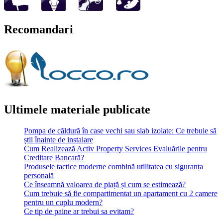
Recomandari
Ultimele materiale publicate
Pompa de căldură în case vechi sau slab izolate: Ce trebuie să
știi înainte de instalare
Cum Realizează Activ Property Services Evaluările pentru
Creditare Bancară?
Produsele tactice moderne combină utilitatea cu siguranța
personală
Ce înseamnă valoarea de piață și cum se estimează?
Cum trebuie să fie compartimentat un apartament cu 2 camere
pentru un cuplu modern?
Ce tip de paine ar trebui sa evitam?