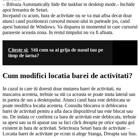
– Bifeaza Automatically hide the taskbar in desktop mode.- Inchide
apoi fereastra de Setari.
Incepand cu acum, bara de activitate nu se va mai afisa decat doar
atunci cand pozitionezi cursorul mouse-ului in parteade jos, cand
apesi butonul de Windows. Va disparea in momentul in care cursorul
paraseste aceasta zona. In restul timpului nu va fi afisata.
Citeste si:
Stii cum sa ai grija de nasul tau pe
timp de iarna?
Cum modifici locatia barei de activitati?
In cazul in care iti doresti doar mutarea barei de activitati, nu
mascarea acesteia, trebuie sa stii ca aceasta se poate muta lateral sau
in partea de sus a desktopului. Atunci cand bara este deblocata se
poate modifica locatia acesteia. Consulta blocarea si deblocarea
barei de activitati pentru a afla daca dispozitivul tau este blocat sau
nu. De indata ce confirmi ca bara de activitati este deblocata, trebuie
sa apesi sau sa tii apasat sau sa faci click dreapta pe orice spatiu gol
existent in bara de activitati. Selecteaza Setari bara de activitate –
Locatia barei de activitate pe ecran si alege Stanga, Dreapta sau Sus.