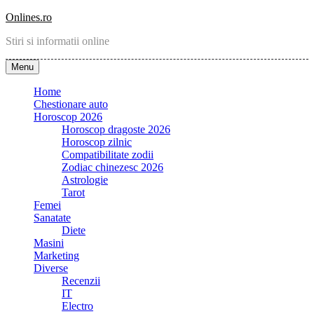
Skip
Onlines.ro
to
Stiri si informatii online
content
Menu
Home
Chestionare auto
Horoscop 2026
Horoscop dragoste 2026
Horoscop zilnic
Compatibilitate zodii
Zodiac chinezesc 2026
Astrologie
Tarot
Femei
Sanatate
Diete
Masini
Marketing
Diverse
Recenzii
IT
Electro