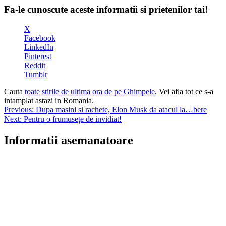
Fa-le cunoscute aceste informatii si prietenilor tai!
X
Facebook
LinkedIn
Pinterest
Reddit
Tumblr
Cauta
toate stirile de ultima ora de pe Ghimpele
. Vei afla tot ce s-a
intamplat astazi in Romania.
Navigare
Previous:
Dupa masini si rachete, Elon Musk da atacul la…bere
Next:
Pentru o frumusețe de invidiat!
în
articole
Informatii asemanatoare