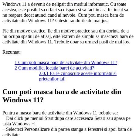
Windows 11 a devenit de nelipsit din mediul informatic. Cu toate
acestea, este posibil sa o faci sa dispara si sa faci in asa fel incat sa
nu reapara decat atunci cand ai nevoie. Cum poti masca bara de
activitate din Windows 11? Citeste randurile de mai jos.
Fie din motive estetice, fie din motive practice sau din dorinta de a
nu ocupa spatiul de afisaj, este extrem de simplu sa maschezi bara de
activitate din Windows 11. Trebuie doar sa urmezi pasii de mai jos.
Rezumat:
1
Cum poti masca bara de activitate din Windows 11?
2
Cum modifici locatia barei de activitati?
2.0.1
Fa-le cunoscute aceste informatii si
prietenilor tai!
Cum poti masca bara de activitate din
Windows 11?
Pentru a masca bara de activitate din Windows 11 trebuie sa:
– Dai click pe meniul Start dupa care acceseaza Setari sau apasa pe
tasta Windows +i.
– Selectezi Personalizare din partea stanga a ferestrei si apoi bara de
activitate.