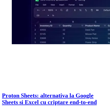
Proton Sheets: alternativa la Google
Sheets si Excel cu criptare end-to-end