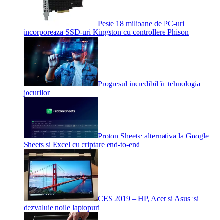
Peste 18 milioane de PC-uri
incorporeaza SSD-uri Kingston cu controllere Phison
Progresul incredibil în tehnologia
jocurilor
Proton Sheets: alternativa la Google
Sheets si Excel cu criptare end-to-end
CES 2019 – HP, Acer si Asus isi
dezvaluie noile laptopuri