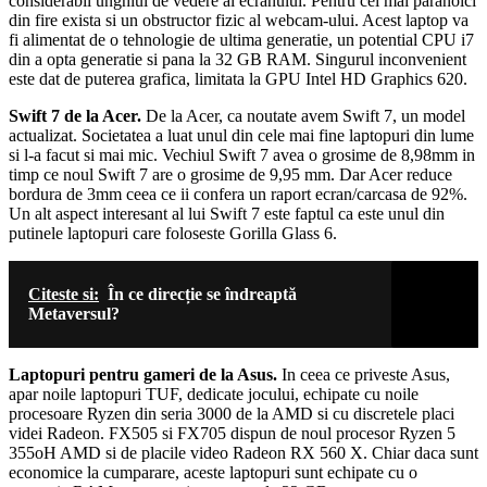
considerabil unghiul de vedere al ecranului. Pentru cei mai paranoici
din fire exista si un obstructor fizic al webcam-ului. Acest laptop va
fi alimentat de o tehnologie de ultima generatie, un potential CPU i7
din a opta generatie si pana la 32 GB RAM. Singurul inconvenient
este dat de puterea grafica, limitata la GPU Intel HD Graphics 620.
Swift 7 de la Acer.
De la Acer, ca noutate avem Swift 7, un model
actualizat. Societatea a luat unul din cele mai fine laptopuri din lume
si l-a facut si mai mic. Vechiul Swift 7 avea o grosime de 8,98mm in
timp ce noul Swift 7 are o grosime de 9,95 mm. Dar Acer reduce
bordura de 3mm ceea ce ii confera un raport ecran/carcasa de 92%.
Un alt aspect interesant al lui Swift 7 este faptul ca este unul din
putinele laptopuri care foloseste Gorilla Glass 6.
Citeste si:
În ce direcție se îndreaptă
Metaversul?
Laptopuri pentru gameri de la Asus.
In ceea ce priveste Asus,
apar noile laptopuri TUF, dedicate jocului, echipate cu noile
procesoare Ryzen din seria 3000 de la AMD si cu discretele placi
videi Radeon. FX505 si FX705 dispun de noul procesor Ryzen 5
355oH AMD si de placile video Radeon RX 560 X. Chiar daca sunt
economice la cumparare, aceste laptopuri sunt echipate cu o