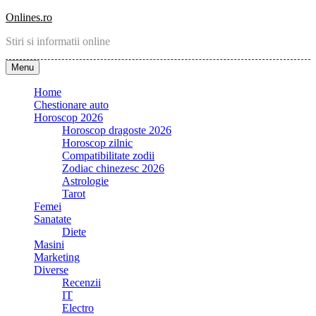
Skip
Onlines.ro
to
Stiri si informatii online
content
Menu
Home
Chestionare auto
Horoscop 2026
Horoscop dragoste 2026
Horoscop zilnic
Compatibilitate zodii
Zodiac chinezesc 2026
Astrologie
Tarot
Femei
Sanatate
Diete
Masini
Marketing
Diverse
Recenzii
IT
Electro