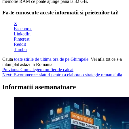
memorie RAM ce poate ajunge pana la 32 GB.
Fa-le cunoscute aceste informatii si prietenilor tai!
X
Facebook
LinkedIn
Pinterest
Reddit
Tumblr
Cauta
toate stirile de ultima ora de pe Ghimpele
. Vei afla tot ce s-a
intamplat astazi in Romania.
Navigare
Previous:
Cum alegem un fier de calcat
Next:
E-commerce: sfaturi pentru a elabora o strategie remarcabila
în
articole
Informatii asemanatoare