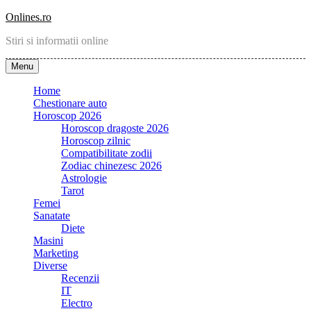
Skip
Onlines.ro
to
Stiri si informatii online
content
Menu
Home
Chestionare auto
Horoscop 2026
Horoscop dragoste 2026
Horoscop zilnic
Compatibilitate zodii
Zodiac chinezesc 2026
Astrologie
Tarot
Femei
Sanatate
Diete
Masini
Marketing
Diverse
Recenzii
IT
Electro