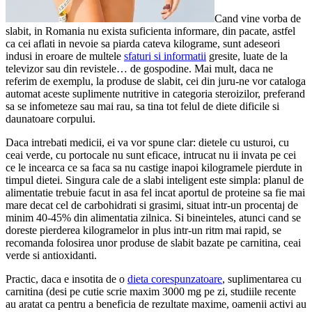
Cand vine vorba de
slabit, in Romania nu exista suficienta informare, din pacate, astfel
ca cei aflati in nevoie sa piarda cateva kilograme, sunt adeseori
indusi in eroare de multele
sfaturi si informatii
gresite, luate de la
televizor sau din revistele… de gospodine. Mai mult, daca ne
referim de exemplu, la produse de slabit, cei din juru-ne vor cataloga
automat aceste suplimente nutritive in categoria steroizilor, preferand
sa se infometeze sau mai rau, sa tina tot felul de diete dificile si
daunatoare corpului.
Daca intrebati medicii, ei va vor spune clar: dietele cu usturoi, cu
ceai verde, cu portocale nu sunt eficace, intrucat nu ii invata pe cei
ce le incearca ce sa faca sa nu castige inapoi kilogramele pierdute in
timpul dietei. Singura cale de a slabi inteligent este simpla: planul de
alimentatie trebuie facut in asa fel incat aportul de proteine sa fie mai
mare decat cel de carbohidrati si grasimi, situat intr-un procentaj de
minim 40-45% din alimentatia zilnica. Si bineinteles, atunci cand se
doreste pierderea kilogramelor in plus intr-un ritm mai rapid, se
recomanda folosirea unor produse de slabit bazate pe carnitina, ceai
verde si antioxidanti.
Practic, daca e insotita de o
dieta corespunzatoare
, suplimentarea cu
carnitina (desi pe cutie scrie maxim 3000 mg pe zi, studiile recente
au aratat ca pentru a beneficia de rezultate maxime, oamenii activi au