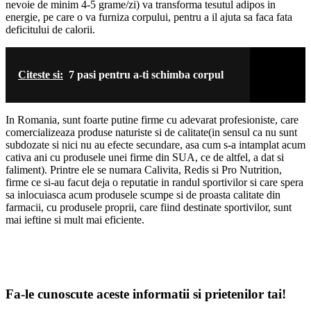
nevoie de minim 4-5 grame/zi) va transforma tesutul adipos in
energie, pe care o va furniza corpului, pentru a il ajuta sa faca fata
deficitului de calorii.
Citeste si:
7 pasi pentru a-ti schimba corpul
In Romania, sunt foarte putine firme cu adevarat profesioniste, care
comercializeaza produse naturiste si de calitate(in sensul ca nu sunt
subdozate si nici nu au efecte secundare, asa cum s-a intamplat acum
cativa ani cu produsele unei firme din SUA, ce de altfel, a dat si
faliment). Printre ele se numara Calivita, Redis si Pro Nutrition,
firme ce si-au facut deja o reputatie in randul sportivilor si care spera
sa inlocuiasca acum produsele scumpe si de proasta calitate din
farmacii, cu produsele proprii, care fiind destinate sportivilor, sunt
mai ieftine si mult mai eficiente.
Fa-le cunoscute aceste informatii si prietenilor tai!