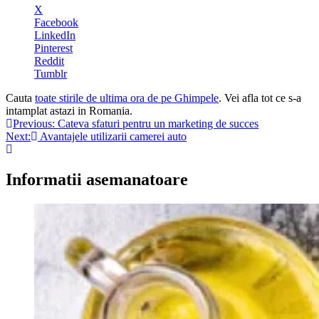
X
Facebook
LinkedIn
Pinterest
Reddit
Tumblr
Cauta
toate stirile de ultima ora de pe Ghimpele
. Vei afla tot ce s-a
intamplat astazi in Romania.
Navigare
Previous:
Cateva sfaturi pentru un marketing de succes
Next:
Avantajele utilizarii camerei auto
în
articole
Informatii asemanatoare