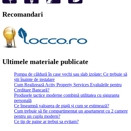
Recomandari
Ultimele materiale publicate
Pompa de căldură în case vechi sau slab izolate: Ce trebuie să
știi înainte de instalare
Cum Realizează Activ Property Services Evaluările pentru
Creditare Bancară?
Produsele tactice moderne combină utilitatea cu siguranța
personală
Ce înseamnă valoarea de piață și cum se estimează?
Cum trebuie să fie compartimentat un apartament cu 2 camere
pentru un cuplu modern?
Ce tip de paine ar trebui sa evitam?