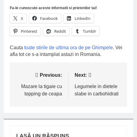
Fa-le cunoscute aceste informatii si prietenilor tai!
X
Facebook
LinkedIn
Pinterest
Reddit
Tumblr
Cauta
toate stirile de ultima ora de pe Ghimpele
. Vei
afla tot ce s-a intamplat astazi in Romania.
Navigare
Previous:
Next:
în
Mazare la tigaie cu
Legumele in dietele
topping de ceapa
slabe in carbohidrati
articole
LASĂ UN RĂSPUNS