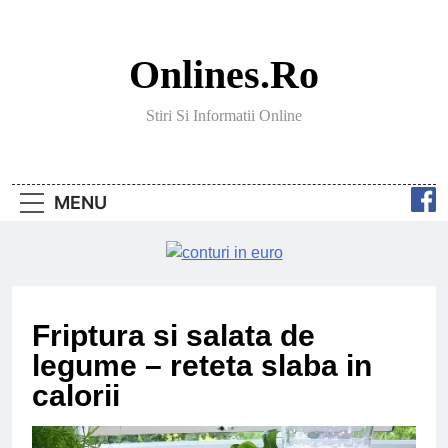
Skip
to
content
Onlines.ro
Stiri Si Informatii Online
MENU
Friptura si salata de
legume – reteta slaba in
calorii