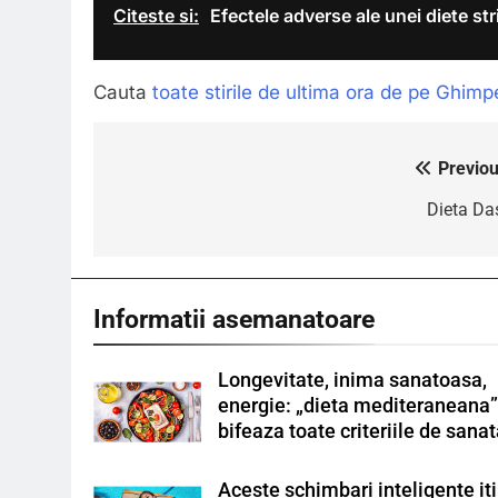
Citeste si:
Efectele adverse ale unei diete str
Cauta
toate stirile de ultima ora de pe Ghimp
Previou
Navigare
în
Dieta Da
articole
Informatii asemanatoare
Longevitate, inima sanatoasa,
energie: „dieta mediteraneana
bifeaza toate criteriile de sana
Aceste schimbari inteligente iti