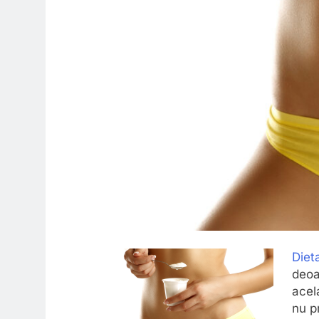
Diet
deoa
acela
nu p