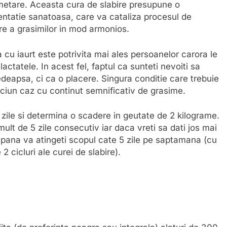
metare. Aceasta cura de slabire presupune o
entatie sanatoasa, care va cataliza procesul de
re a grasimilor in mod armonios.
a cu iaurt este potrivita mai ales persoanelor carora le
lactatele. In acest fel, faptul ca sunteti nevoiti sa
pedeapsa, ci ca o placere. Singura conditie care trebuie
 niciun caz cu continut semnificativ de grasime.
ile si determina o scadere in geutate de 2 kilograme.
ult de 5 zile consecutiv iar daca vreti sa dati jos mai
rt pana va atingeti scopul cate 5 zile pe saptamana (cu
 2 cicluri ale curei de slabire).