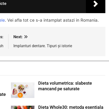
icte
ele
. Vei afla tot ce s-a intamplat astazi in Romania.
s:
Next:
sh
Implanturi dentare. Tipuri și istorie
Dieta volumetrica: slabeste
”
mancand pe saturate
tate
Dieta Whole30: metoda esentiala