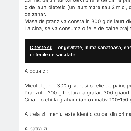
Ca mic dejun, se va servi o felie de paine pra
g de iaurt dietetic (un iaurt mare sau 2 mici,
de zahar.
Masa de pranz va consta in 300 g de iaurt diete
La cina, se va consuma o felie de paine prajit
Citeste si:
Longevitate, inima sanatoasa, ene
criteriile de sanatate
A doua zi:
Micul dejun – 300 g iaurt si o felie de paine 
Pranzul – 200 g friptura la gratar, 300 g iaurt
Cina – o chifla graham (aproximativ 100-150 g)
A treia zi: meniul este identic cu cel din prima
A patra zi: