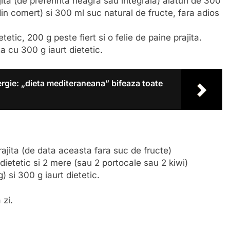
jita (de preferinta neagra sau integrala) alaturi de 300
 din comert) si 300 ml suc natural de fructe, fara adios
tic, 200 g peste fiert si o felie de paine prajita.
a cu 300 g iaurt dietetic.
rgie: „dieta mediteraneana” bifeaza toate
prajita (de data aceasta fara suc de fructe)
 dietetic si 2 mere (sau 2 portocale sau 2 kiwi)
 si 300 g iaurt dietetic.
 zi.