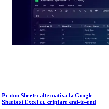
Proton Sheets: alternativa la Google
Sheets si Excel cu criptare end-to-end