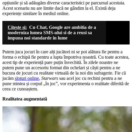
opțiunile și să adăugăm diverse caracteristici pe parcursul acestuia.
Acest scenariu nu are limite dacă ne gândim la el. Există deja
experiențe similare în mediul online.
Citeste si:
Cu Chat, Google are ambitia de a
moderniza lumea SMS-ului si de a reusi sa
impuna noi standarde in lume
Putem juca jocuri în care alți jucători ni se pot alătura fie pentru a
forma o echipă fie pentru a lupta împotriva noastră. Cu toate acestea,
acest tip de experiență pare puțin învechită. În zilele noastre ne
putem pune un accesoriu format din ochelari și căști pentru a ne
bucura de jocuri cu realitate virtuală de la noi din sufragerie. Fie că
jucăm
sloturi online
,
Starwars
sau acel joc cu rechini pentru a ne
pune mintea și corpul „în joc”, vor experimenta o realitate diferită de
ceea ce cunoaștem.
Realitatea augmentată