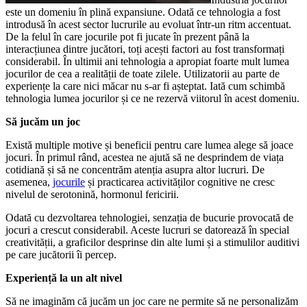
este un domeniu în plină expansiune. Odată ce tehnologia a fost
introdusă în acest sector lucrurile au evoluat într-un ritm accentuat.
De la felul în care jocurile pot fi jucate în prezent până la
interacțiunea dintre jucători, toți acești factori au fost transformați
considerabil. În ultimii ani tehnologia a apropiat foarte mult lumea
jocurilor de cea a realității de toate zilele. Utilizatorii au parte de
experiențe la care nici măcar nu s-ar fi așteptat. Iată cum schimbă
tehnologia lumea jocurilor și ce ne rezervă viitorul în acest domeniu.
Să jucăm un joc
Există multiple motive și beneficii pentru care lumea alege să joace
jocuri. În primul rând, acestea ne ajută să ne desprindem de viața
cotidiană și să ne concentrăm atenția asupra altor lucruri. De
asemenea,
jocurile
și practicarea activităților cognitive ne cresc
nivelul de serotonină, hormonul fericirii.
Odată cu dezvoltarea tehnologiei, senzația de bucurie provocată de
jocuri a crescut considerabil. Aceste lucruri se datorează în special
creativității, a graficilor desprinse din alte lumi și a stimulilor auditivi
pe care jucătorii îi percep.
Experiență la un alt nivel
Să ne imaginăm că jucăm un joc care ne permite să ne personalizăm