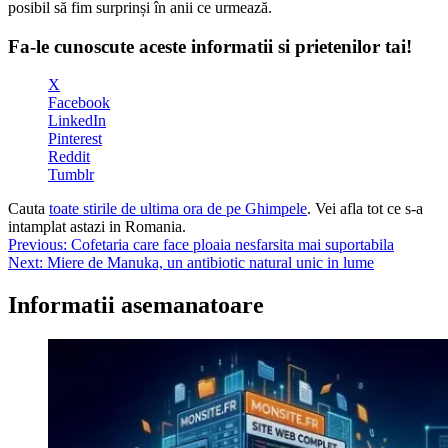
posibil să fim surprinși în anii ce urmează.
Fa-le cunoscute aceste informatii si prietenilor tai!
X
Facebook
LinkedIn
Pinterest
Reddit
Tumblr
Cauta
toate stirile de ultima ora de pe Ghimpele
. Vei afla tot ce s-a
intamplat astazi in Romania.
Navigare
Previous:
Cofetaria care face ploaia nesfarsita mai suportabila
Next:
Miere de Manuka, un antibiotic natural unic in lume
în
articole
Informatii asemanatoare