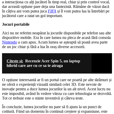
a interacționa cu alți jucători în timp real, chiar și prin control vocal,
dar această opțiune pare deja una fantezistă. Rămâne de văzut dacă
în câțiva ani vom putea juca
FIFA
și îl vom putea lua la întrebări pe
jucătorul care a ratat un gol important.
Jocuri portabile
Aici nu ne referim neapărat la jocurile disponibile pe telefon sau alte
dispozitive mobile. Era în care lumea nu pleca de acasă fără consola
Nintendo
a cam apus. Acum lumea se așteaptă să poată avea parte
de un joc chiar și fără a lua în oraș diverse accesorii.
Citeste si:
Recenzie Acer Spin 5, un laptop
hibrid care are cu ce sa te atraga
O opțiune interesantă ar fi un portal care ne poartă pe alte tărâmuri și
ne oferă o experiență vizuală similară celei 3D. Este nevoie de
inovație pentru a duce lumea jocurilor la un alt nivel. Acest lucru nu
este imposibil, având în vedere viteza cu care tehnologia se dezvoltă.
Tot ce trebuie este o minte inventivă și câteva teste.
În concluzie, lumea jocurilor nu pare să fi ajuns la un punct de
cotitură. Fiind un domeniu în continuă creștere și expansiune, este