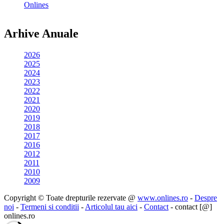
Onlines
Arhive Anuale
2026
2025
2024
2023
2022
2021
2020
2019
2018
2017
2016
2012
2011
2010
2009
Copyright © Toate drepturile rezervate @
www.onlines.ro
-
Despre
noi
-
Termeni si conditii
-
Articolul tau aici
-
Contact
- contact [@]
onlines.ro