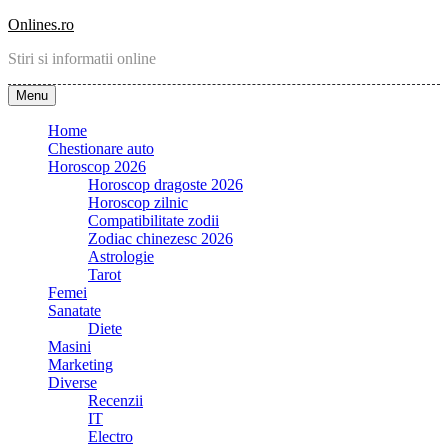
Skip
Onlines.ro
to
Stiri si informatii online
content
Menu
Home
Chestionare auto
Horoscop 2026
Horoscop dragoste 2026
Horoscop zilnic
Compatibilitate zodii
Zodiac chinezesc 2026
Astrologie
Tarot
Femei
Sanatate
Diete
Masini
Marketing
Diverse
Recenzii
IT
Electro