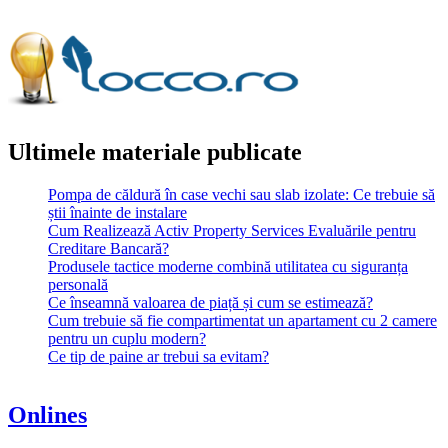
Ultimele materiale publicate
Pompa de căldură în case vechi sau slab izolate: Ce trebuie să
știi înainte de instalare
Cum Realizează Activ Property Services Evaluările pentru
Creditare Bancară?
Produsele tactice moderne combină utilitatea cu siguranța
personală
Ce înseamnă valoarea de piață și cum se estimează?
Cum trebuie să fie compartimentat un apartament cu 2 camere
pentru un cuplu modern?
Ce tip de paine ar trebui sa evitam?
Onlines