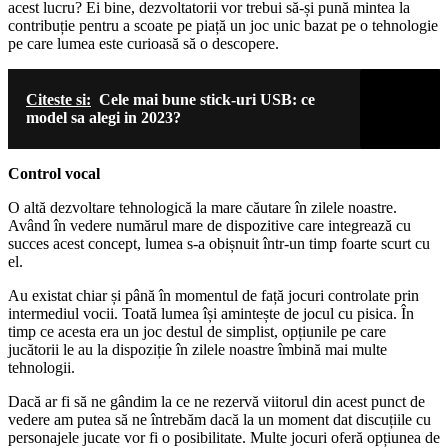
acest lucru? Ei bine, dezvoltatorii vor trebui să-și pună mintea la
contribuție pentru a scoate pe piață un joc unic bazat pe o tehnologie
pe care lumea este curioasă să o descopere.
Citeste si:
Cele mai bune stick-uri USB: ce
model sa alegi in 2023?
Control vocal
O altă dezvoltare tehnologică la mare căutare în zilele noastre.
Având în vedere numărul mare de dispozitive care integrează cu
succes acest concept, lumea s-a obișnuit într-un timp foarte scurt cu
el.
Au existat chiar și până în momentul de față jocuri controlate prin
intermediul vocii. Toată lumea își amintește de jocul cu pisica. În
timp ce acesta era un joc destul de simplist, opțiunile pe care
jucătorii le au la dispoziție în zilele noastre îmbină mai multe
tehnologii.
Dacă ar fi să ne gândim la ce ne rezervă viitorul din acest punct de
vedere am putea să ne întrebăm dacă la un moment dat discuțiile cu
personajele jucate vor fi o posibilitate. Multe jocuri oferă opțiunea de