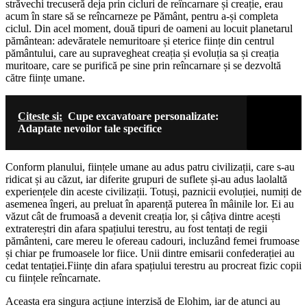
străvechi trecuseră deja prin cicluri de reîncarnare și creație, erau
acum în stare să se reîncarneze pe Pământ, pentru a-și completa
ciclul. Din acel moment, două tipuri de oameni au locuit planetarul
pământean: adevăratele nemuritoare și eterice ființe din centrul
pământului, care au supravegheat creația și evoluția sa și creația
muritoare, care se purifică pe sine prin reîncarnare și se dezvoltă
către ființe umane.
Citeste si:
Cupe excavatoare personalizate:
Adaptate nevoilor tale specifice
Conform planului, ființele umane au adus patru civilizații, care s-au
ridicat și au căzut, iar diferite grupuri de suflete și-au adus laolaltă
experiențele din aceste civilizații. Totuși, paznicii evoluției, numiți de
asemenea îngeri, au preluat în aparență puterea în mâinile lor. Ei au
văzut cât de frumoasă a devenit creația lor, și câțiva dintre acești
extratereștri din afara spațiului terestru, au fost tentați de regii
pământeni, care mereu le ofereau cadouri, incluzând femei frumoase
și chiar pe frumoasele lor fiice. Unii dintre emisarii confederației au
cedat tentației.Ființe din afara spațiului terestru au procreat fizic copii
cu ființele reîncarnate.
Aceasta era singura acțiune interzisă de Elohim, iar de atunci au