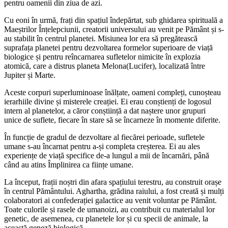
pentru oamenii din ziua de azi.
Cu eoni în urmă, frați din spațiul îndepărtat, sub ghidarea spirituală a
Maeștrilor Înțelepciunii, creatorii universului au venit pe Pământ și s-
au stabilit în centrul planetei. Misiunea lor era să pregătească
suprafața planetei pentru dezvoltarea formelor superioare de viață
biologice și pentru reîncarnarea sufletelor nimicite în explozia
atomică, care a distrus planeta Melona(Lucifer), localizată între
Jupiter și Marte.
Aceste corpuri superluminoase înălțate, oameni compleți, cunoșteau
ierarhiile divine și misterele creației. Ei erau conștienți de logosul
intern al planetelor, a căror conștiință a dat naștere unor grupuri
unice de suflete, fiecare în stare să se încarneze în momente diferite.
În funcție de gradul de dezvoltare al fiecărei perioade, sufletele
umane s-au încarnat pentru a-și completa creșterea. Ei au ales
experiențe de viață specifice de-a lungul a mii de încarnări, până
când au atins Împlinirea ca ființe umane.
La început, frații noștri din afara spațiului terestru, au construit orașe
în centrul Pământului. Aghartha, grădina raiului, a fost creată și mulți
colaboratori ai confederației galactice au venit voluntar pe Pământ.
Toate culorile și rasele de umanoizi, au contribuit cu materialul lor
genetic, de asemenea, cu planetele lor și cu specii de animale, la
această geneză biologică.