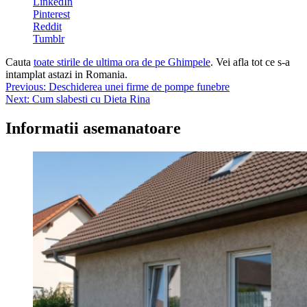
LinkedIn
Pinterest
Reddit
Tumblr
Cauta
toate stirile de ultima ora de pe Ghimpele
. Vei afla tot ce s-a
intamplat astazi in Romania.
Navigare
Previous:
Deschiderea unei firme de pompe funebre
Next:
Cum slabesti cu Dieta Rina
în
articole
Informatii asemanatoare