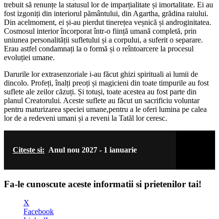
trebuit să renunțe la statusul lor de imparțialitate și imortalitate. Ei au
fost izgoniți din interiorul pământului, din Agartha, grădina raiului.
Din acelmoment, ei și-au pierdut tinerețea veșnică și androginitatea.
Cosmosul interior încorporat într-o ființă umană completă, prin
uniunea personalității sufletului și a corpului, a suferit o separare.
Erau astfel condamnați la o formă și o reîntoarcere la procesul
evoluției umane.
Darurile lor extrasenzoriale i-au făcut ghizi spirituali ai lumii de
dincolo. Profeți, înalți preoți și magicieni din toate timpurile au fost
suflete ale zeilor căzuți. Și totuși, toate acestea au fost parte din
planul Creatorului. Aceste suflete au făcut un sacrificiu voluntar
pentru maturizarea speciei umane,pentru a le oferi lumina pe calea
lor de a redeveni umani și a reveni la Tatăl lor ceresc.
Citeste si:
Anul nou 2027 - 1 ianuarie
Fa-le cunoscute aceste informatii si prietenilor tai!
X
Facebook