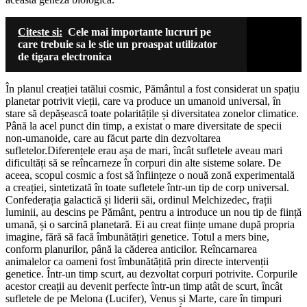
Citeste si:
Cele mai importante lucruri pe
care trebuie sa le stie un proaspat utilizator
de tigara electronica
În planul creației tatălui cosmic, Pământul a fost considerat un spațiu
planetar potrivit vieții, care va produce un umanoid universal, în
stare să depășească toate polaritățile și diversitatea zonelor climatice.
Până la acel punct din timp, a existat o mare diversitate de specii
non-umanoide, care au făcut parte din dezvoltarea
sufletelor.Diferențele erau așa de mari, încât sufletele aveau mari
dificultăți să se reîncarneze în corpuri din alte sisteme solare. De
aceea, scopul cosmic a fost să înființeze o nouă zonă experimentală
a creației, sintetizată în toate sufletele într-un tip de corp universal.
Confederația galactică și liderii săi, ordinul Melchizedec, frații
luminii, au descins pe Pământ, pentru a introduce un nou tip de ființă
umană, și o sarcină planetară. Ei au creat ființe umane după propria
imagine, fără să facă îmbunătățiri genetice. Totul a mers bine,
conform planurilor, până la căderea anticilor. Reîncarnarea
animalelor ca oameni fost îmbunătățită prin directe intervenții
genetice. Într-un timp scurt, au dezvoltat corpuri potrivite. Corpurile
acestor creații au devenit perfecte într-un timp atât de scurt, încât
sufletele de pe Melona (Lucifer), Venus și Marte, care în timpuri