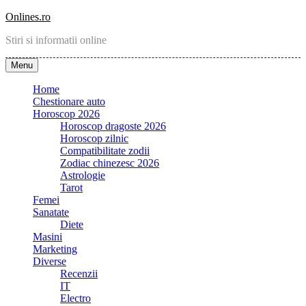
Skip
Onlines.ro
to
Stiri si informatii online
content
Menu
Home
Chestionare auto
Horoscop 2026
Horoscop dragoste 2026
Horoscop zilnic
Compatibilitate zodii
Zodiac chinezesc 2026
Astrologie
Tarot
Femei
Sanatate
Diete
Masini
Marketing
Diverse
Recenzii
IT
Electro