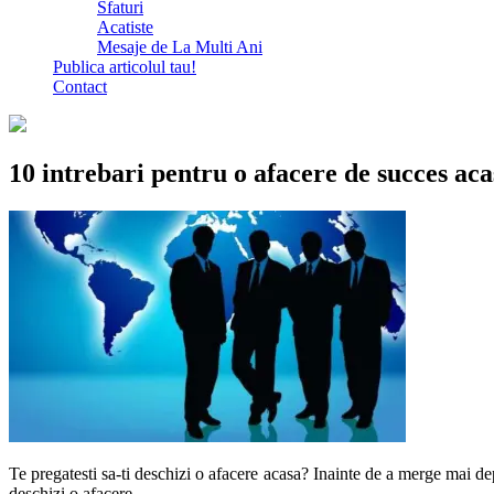
Sfaturi
Acatiste
Mesaje de La Multi Ani
Publica articolul tau!
Contact
10 intrebari pentru o afacere de succes aca
Te pregatesti sa-ti deschizi o afacere acasa? Inainte de a merge mai dep
deschizi o afacere.