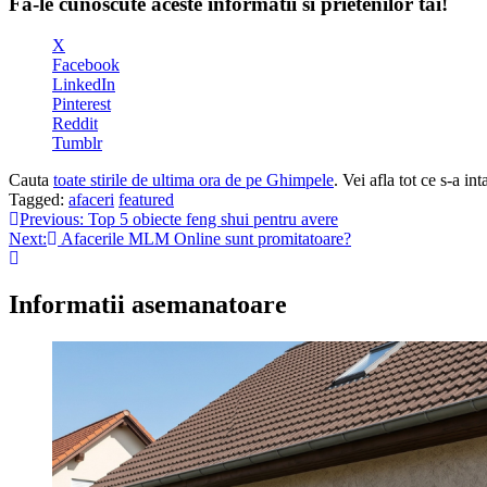
Fa-le cunoscute aceste informatii si prietenilor tai!
X
Facebook
LinkedIn
Pinterest
Reddit
Tumblr
Cauta
toate stirile de ultima ora de pe Ghimpele
. Vei afla tot ce s-a i
Tagged:
afaceri
featured
Navigare
Previous:
Top 5 obiecte feng shui pentru avere
Next:
Afacerile MLM Online sunt promitatoare?
în
articole
Informatii asemanatoare