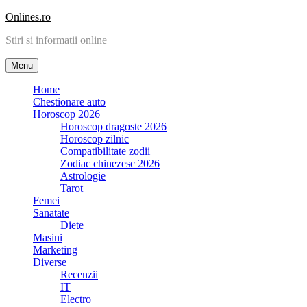
Skip
Onlines.ro
to
Stiri si informatii online
content
Menu
Home
Chestionare auto
Horoscop 2026
Horoscop dragoste 2026
Horoscop zilnic
Compatibilitate zodii
Zodiac chinezesc 2026
Astrologie
Tarot
Femei
Sanatate
Diete
Masini
Marketing
Diverse
Recenzii
IT
Electro