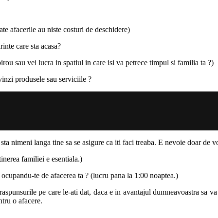
te afacerile au niste costuri de deschidere)
rinte care sta acasa?
u sau vei lucra in spatiul in care isi va petrece timpul si familia ta ?)
vinzi produsele sau serviciile ?
sta nimeni langa tine sa se asigure ca iti faci treaba. E nevoie doar de v
inerea familiei e esentiala.)
mp ocupandu-te de afacerea ta ? (lucru pana la 1:00 noaptea.)
 raspunsurile pe care le-ati dat, daca e in avantajul dumneavoastra sa va 
tru o afacere.