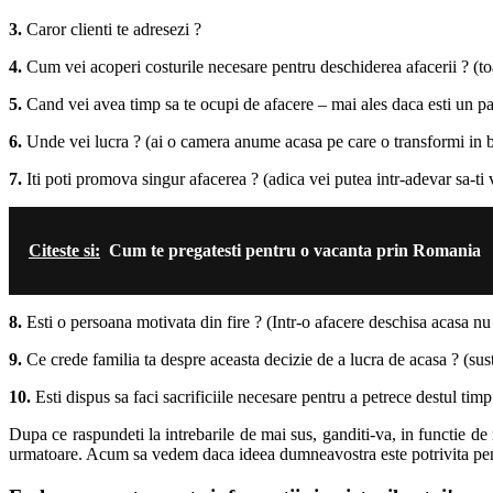
3.
Caror clienti te adresezi ?
4.
Cum vei acoperi costurile necesare pentru deschiderea afacerii ? (toa
5.
Cand vei avea timp sa te ocupi de afacere – mai ales daca esti un pa
6.
Unde vei lucra ? (ai o camera anume acasa pe care o transformi in biro
7.
Iti poti promova singur afacerea ? (adica vei putea intr-adevar sa-ti 
Citeste si:
Cum te pregatesti pentru o vacanta prin Romania
8.
Esti o persoana motivata din fire ? (Intr-o afacere deschisa acasa nu 
9.
Ce crede familia ta despre aceasta decizie de a lucra de acasa ? (sust
10.
Esti dispus sa faci sacrificiile necesare pentru a petrece destul ti
Dupa ce raspundeti la intrebarile de mai sus, ganditi-va, in functie de
urmatoare. Acum sa vedem daca ideea dumneavostra este potrivita pen