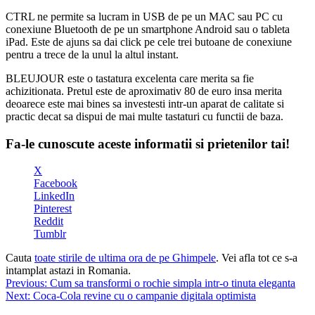
CTRL ne permite sa lucram in USB de pe un MAC sau PC cu
conexiune Bluetooth de pe un smartphone Android sau o tableta
iPad. Este de ajuns sa dai click pe cele trei butoane de conexiune
pentru a trece de la unul la altul instant.
BLEUJOUR este o tastatura excelenta care merita sa fie
achizitionata. Pretul este de aproximativ 80 de euro insa merita
deoarece este mai bines sa investesti intr-un aparat de calitate si
practic decat sa dispui de mai multe tastaturi cu functii de baza.
Fa-le cunoscute aceste informatii si prietenilor tai!
X
Facebook
LinkedIn
Pinterest
Reddit
Tumblr
Cauta
toate stirile de ultima ora de pe Ghimpele
. Vei afla tot ce s-a
intamplat astazi in Romania.
Navigare
Previous:
Cum sa transformi o rochie simpla intr-o tinuta eleganta
Next:
Coca-Cola revine cu o campanie digitala optimista
în