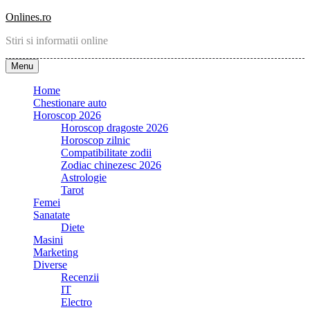
Skip
Onlines.ro
to
Stiri si informatii online
content
Menu
Home
Chestionare auto
Horoscop 2026
Horoscop dragoste 2026
Horoscop zilnic
Compatibilitate zodii
Zodiac chinezesc 2026
Astrologie
Tarot
Femei
Sanatate
Diete
Masini
Marketing
Diverse
Recenzii
IT
Electro