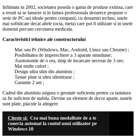
Infiintata in 2002, societatea poseda o gama de produse extinsa, care
a reusit sa se lanseze si in lumea profesionala deoarece propune o
serie de PC-uri ideale pentru companii, cu denumiri techno, unele
mai sofisticate decat altele (octa, meta) care pot fi utilizate si in unele
domenii precum cercetarea medicala.
Caracteristici tehnice ale constructorului
Mac sau Pc (Windows, Mac, Andorid, Linux sau Chrome) ;
Posibilitatea de imperechiere a 3 aparate simultane;
Auotonomie de o ora, timp de incarcare necesar de 3 ore;
Mai multe culori ;
Design ultra slim din aluminiu ;
Tastae plate si ultra silentioase ;
Garantie 2 ani ;
Cadrul din aluminiu asigura o greutate suficienta pentru ca tastatura
sa fie suficient de stabila. Devine un element de decor aparte, tastele
sunt plate, placute la atingere.
Citeste si:
Cea mai buna modalitate de a te
conecta automat la contul unui utilizator pe
Windows 10