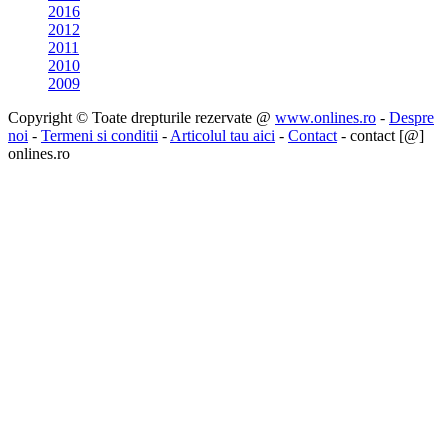
2016
2012
2011
2010
2009
Copyright © Toate drepturile rezervate @
www.onlines.ro
-
Despre
noi
-
Termeni si conditii
-
Articolul tau aici
-
Contact
- contact [@]
onlines.ro