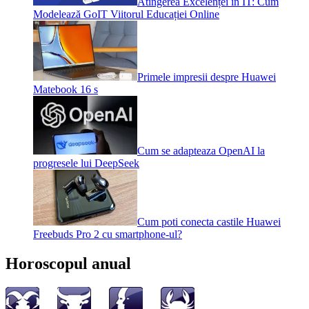
Atingerea Excelenței în IT: Cum
Modelează GoIT Viitorul Educației Online
Primele impresii despre Huawei
Matebook 16 s
Cum se adapteaza OpenAI la
progresele lui DeepSeek
Cum poti conecta castile Huawei
Freebuds Pro 2 cu smartphone-ul?
Horoscopul anual