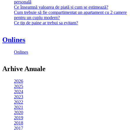
personală
Ce înseamnă valoarea de piață și cum se estimează?
Cum trebuie să fie compartimentat un apartament cu 2 camere
pentru un cuplu modern?
Ce tip de paine ar trebui sa evitam?
Onlines
Onlines
Arhive Anuale
2026
2025
2024
2023
2022
2021
2020
2019
2018
2017