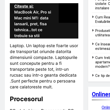
izolate: 
Citeste si:
instalare
MacBook Air, Pro si
Cum Real
Mac mini M1: data
Evaluăril
lansarii, pret, fisa
tehnica…tot ce
Produsel
utilitate
trebuie sa stii
Ce însea
Laptop. Un laptop este foarte usor
estimea
de transportat oriunde datorita
dimensiunii compacte. Laptopurile
Cum treb
apartame
sunt concepute pentru a fi
modern?
transportate peste tot, intr-un
rucsac sau intr-o geanta dedicata
Ce tip de
.Sunt perfecte pentru o persoana
care calatoreste mult.
Online
Procesorul
Onli