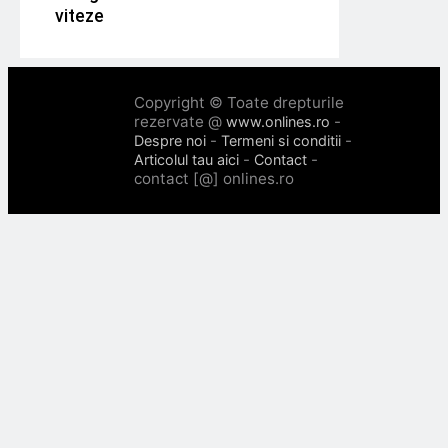
viteze
Copyright © Toate drepturile
rezervate @
-
www.onlines.ro
-
-
Despre noi
Termeni si conditii
-
-
Articolul tau aici
Contact
contact [@] onlines.ro