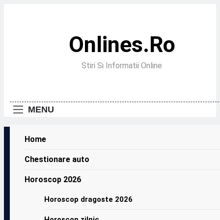
Skip
to
content
Onlines.ro
Stiri Si Informatii Online
MENU
Home
Chestionare auto
Horoscop 2026
Horoscop dragoste 2026
Horoscop zilnic