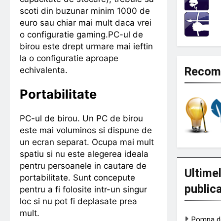
scoti din buzunar minim 1000 de
euro sau chiar mai mult daca vrei
o configuratie gaming.PC-ul de
birou este drept urmare mai ieftin
la o configuratie aproape
Recom
echivalenta.
Portabilitate
PC-ul de birou. Un PC de birou
este mai voluminos si dispune de
un ecran separat. Ocupa mai mult
spatiu si nu este alegerea ideala
pentru persoanele in cautare de
Ultime
portabilitate. Sunt concepute
public
pentru a fi folosite intr-un singur
loc si nu pot fi deplasate prea
mult.
Pompa de