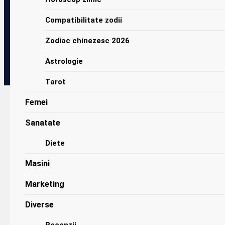
Compatibilitate zodii
Zodiac chinezesc 2026
Astrologie
Tarot
Femei
PC de birou vs.
Sanatate
laptop
Diete
Masini
Marketing
Diverse
Recenzii