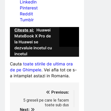
LinkedIn
Pinterest
Reddit
Tumblr
Citeste si:
Huawei
MateBook X Pro de
la Huawei se
dezvaluie incetul cu
incetul
Cauta
toate stirile de ultima ora
de pe Ghimpele
. Vei afla tot ce s-
a intamplat astazi in Romania.
Navigare
Previous:
în
5 greseli pe care le facem
toate sub dus
articole
Next: