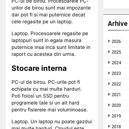
PC-ul de birou. Procesoarele PC-
urilor de birou sunt mai impozante
dar pot fi si mai puternice decat
cele regasite pe un laptop.
Arhive
Laptop. Procesoarele regasite pe
laptopuri sunt in egala masura
2026
puternice insa inca sunt limitate in
2025
raport cu acestea din urma.
2024
Stocare interna
2023
PC-ul de birou. PC-urile pot fi
2022
echipate cu mai multe harduri.
2021
Poti folosi un SSD pentru
programele tale si un alt hard
2020
pentru fisierele mai voluminoase.
2019
Laptop. Un laptop nu poate gazdui
2018
mai multe harduri. Cloudul este