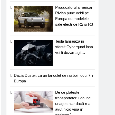
Producatorul american
Rivian pune ochii pe
Europa cu modelele
sale electrice R2 si R3
Tesla lanseaza in
sfarsit Cyberquad insa
vei fi dezamagit…
Dacia Duster, ca un tanculet de razboi, locul 7 in
Europa
De ce plătește
transportatorul daune
uriașe chiar dacă n-a
avut nicio vină în
accident?