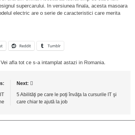
 designul supercarului. In versiunea finala, acesta masoara
delul electric are o serie de caracteristici care merita
st
Reddit
Tumblr
 Vei afla tot ce s-a intamplat astazi in Romania.
s:
Next:
IT
5 Abilităţi pe care le poţi învăţa la cursurile IT şi
ne
care chiar te ajută la job