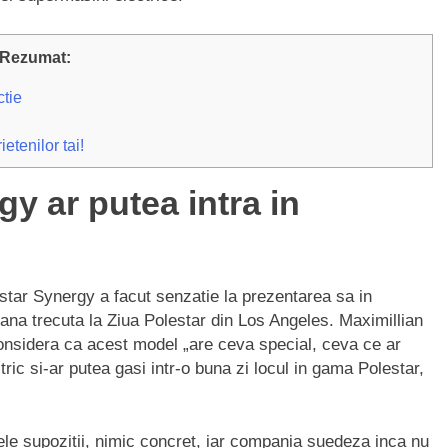
Rezumat:
ctie
etenilor tai!
y ar putea intra in
star Synergy a facut senzatie la prezentarea sa in
ana trecuta la Ziua Polestar din Los Angeles. Maximillian
onsidera ca acest model „are ceva special, ceva ce ar
ric si-ar putea gasi intr-o buna zi locul in gama Polestar,
e supozitii, nimic concret, iar compania suedeza inca nu