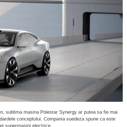
n, sublima masina Polestar Synergy ar putea sa fie mai
ndardele conceptului. Compania suedeza spune ca este
ei supermasini electrice.