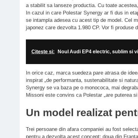
a stabilit sa lanseze productia. Cu toate acestea,
In cazul in care Polestar Synergy ar fi dus in et
se intampla adesea cu acest tip de model. Cel m
japonez care dezvolta 1.980 CP. Vor fi produse do
Citeste si:
Noul Audi EP4 electric, sublim si v
In orice caz, marca suedeza pare atrasa de ideea
inspirat „de performanta, sustenabilitate si natur
Synergy se va baza pe o monococa, mai degraba 
Missoni este convins ca Polestar „are puterea si 
Un model realizat pen
Trei persoane din afara companiei au fost select
pentru a dezvolta acest concept: doua din Franta 