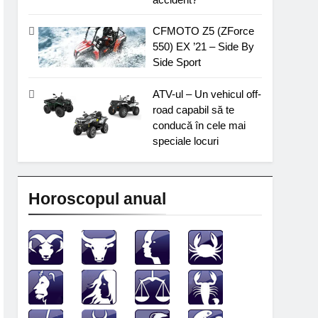
CFMOTO Z5 (ZForce
550) EX ’21 – Side By
Side Sport
ATV-ul – Un vehicul off-
road capabil să te
conducă în cele mai
speciale locuri
Horoscopul anual