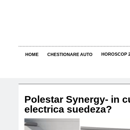
Skip
to
content
HOROSCOP 2
HOME
CHESTIONARE AUTO
Polestar Synergy- in 
electrica suedeza?