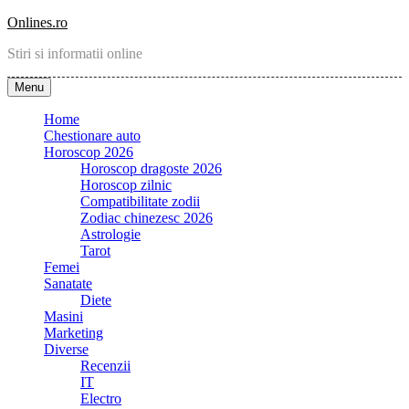
Skip
Onlines.ro
to
Stiri si informatii online
content
Menu
Home
Chestionare auto
Horoscop 2026
Horoscop dragoste 2026
Horoscop zilnic
Compatibilitate zodii
Zodiac chinezesc 2026
Astrologie
Tarot
Femei
Sanatate
Diete
Masini
Marketing
Diverse
Recenzii
IT
Electro