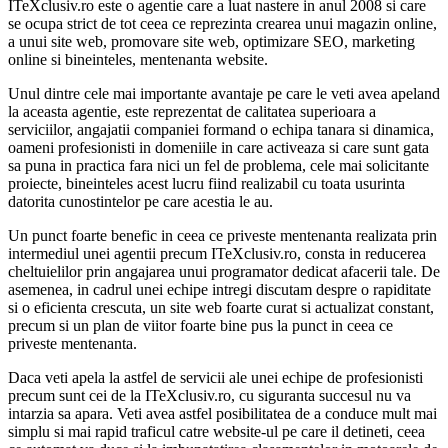
ITeXclusiv.ro este o agentie care a luat nastere in anul 2008 si care
se ocupa strict de tot ceea ce reprezinta crearea unui magazin online,
a unui site web, promovare site web, optimizare SEO, marketing
online si bineinteles, mentenanta website.
Unul dintre cele mai importante avantaje pe care le veti avea apeland
la aceasta agentie, este reprezentat de calitatea superioara a
serviciilor, angajatii companiei formand o echipa tanara si dinamica,
oameni profesionisti in domeniile in care activeaza si care sunt gata
sa puna in practica fara nici un fel de problema, cele mai solicitante
proiecte, bineinteles acest lucru fiind realizabil cu toata usurinta
datorita cunostintelor pe care acestia le au.
Un punct foarte benefic in ceea ce priveste mentenanta realizata prin
intermediul unei agentii precum ITeXclusiv.ro, consta in reducerea
cheltuielilor prin angajarea unui programator dedicat afacerii tale. De
asemenea, in cadrul unei echipe intregi discutam despre o rapiditate
si o eficienta crescuta, un site web foarte curat si actualizat constant,
precum si un plan de viitor foarte bine pus la punct in ceea ce
priveste mentenanta.
Daca veti apela la astfel de servicii ale unei echipe de profesionisti
precum sunt cei de la ITeXclusiv.ro, cu siguranta succesul nu va
intarzia sa apara. Veti avea astfel posibilitatea de a conduce mult mai
simplu si mai rapid traficul catre website-ul pe care il detineti, ceea