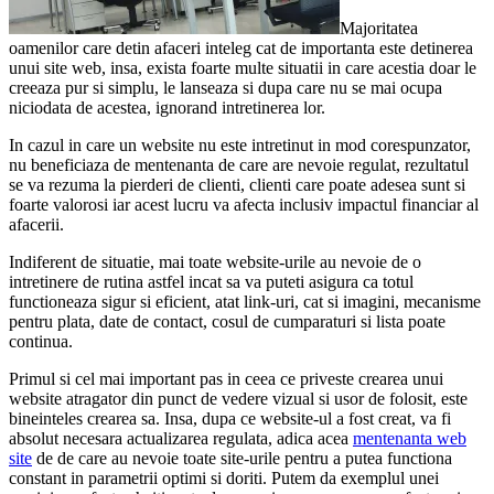
Majoritatea
oamenilor care detin afaceri inteleg cat de importanta este detinerea
unui site web, insa, exista foarte multe situatii in care acestia doar le
creeaza pur si simplu, le lanseaza si dupa care nu se mai ocupa
niciodata de acestea, ignorand intretinerea lor.
In cazul in care un website nu este intretinut in mod corespunzator,
nu beneficiaza de mentenanta de care are nevoie regulat, rezultatul
se va rezuma la pierderi de clienti, clienti care poate adesea sunt si
foarte valorosi iar acest lucru va afecta inclusiv impactul financiar al
afacerii.
Indiferent de situatie, mai toate website-urile au nevoie de o
intretinere de rutina astfel incat sa va puteti asigura ca totul
functioneaza sigur si eficient, atat link-uri, cat si imagini, mecanisme
pentru plata, date de contact, cosul de cumparaturi si lista poate
continua.
Primul si cel mai important pas in ceea ce priveste crearea unui
website atragator din punct de vedere vizual si usor de folosit, este
bineinteles crearea sa. Insa, dupa ce website-ul a fost creat, va fi
absolut necesara actualizarea regulata, adica acea
mentenanta web
site
de de care au nevoie toate site-urile pentru a putea functiona
constant in parametrii optimi si doriti. Putem da exemplul unei