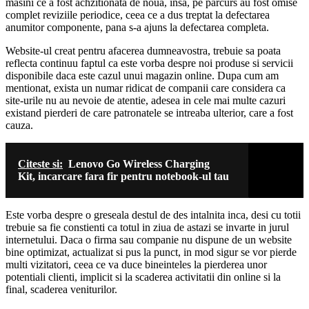
masini ce a fost achzitionata de noua, insa, pe parcurs au fost omise
complet reviziile periodice, ceea ce a dus treptat la defectarea
anumitor componente, pana s-a ajuns la defectarea completa.
Website-ul creat pentru afacerea dumneavostra, trebuie sa poata
reflecta continuu faptul ca este vorba despre noi produse si servicii
disponibile daca este cazul unui magazin online. Dupa cum am
mentionat, exista un numar ridicat de companii care considera ca
site-urile nu au nevoie de atentie, adesea in cele mai multe cazuri
existand pierderi de care patronatele se intreaba ulterior, care a fost
cauza.
Citeste si:
Lenovo Go Wireless Charging
Kit, incarcare fara fir pentru notebook-ul tau
Este vorba despre o greseala destul de des intalnita inca, desi cu totii
trebuie sa fie constienti ca totul in ziua de astazi se invarte in jurul
internetului. Daca o firma sau companie nu dispune de un website
bine optimizat, actualizat si pus la punct, in mod sigur se vor pierde
multi vizitatori, ceea ce va duce bineinteles la pierderea unor
potentiali clienti, implicit si la scaderea activitatii din online si la
final, scaderea veniturilor.