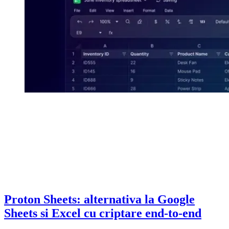
Proton Sheets: alternativa la Google
Sheets si Excel cu criptare end-to-end