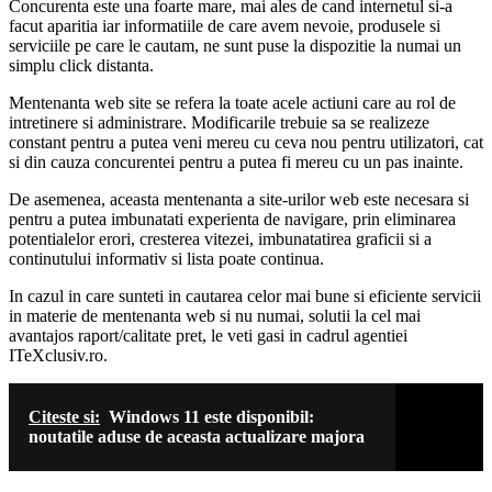
Concurenta este una foarte mare, mai ales de cand internetul si-a
facut aparitia iar informatiile de care avem nevoie, produsele si
serviciile pe care le cautam, ne sunt puse la dispozitie la numai un
simplu click distanta.
Mentenanta web site se refera la toate acele actiuni care au rol de
intretinere si administrare. Modificarile trebuie sa se realizeze
constant pentru a putea veni mereu cu ceva nou pentru utilizatori, cat
si din cauza concurentei pentru a putea fi mereu cu un pas inainte.
De asemenea, aceasta mentenanta a site-urilor web este necesara si
pentru a putea imbunatati experienta de navigare, prin eliminarea
potentialelor erori, cresterea vitezei, imbunatatirea graficii si a
continutului informativ si lista poate continua.
In cazul in care sunteti in cautarea celor mai bune si eficiente servicii
in materie de mentenanta web si nu numai, solutii la cel mai
avantajos raport/calitate pret, le veti gasi in cadrul agentiei
ITeXclusiv.ro.
Citeste si:
Windows 11 este disponibil:
noutatile aduse de aceasta actualizare majora