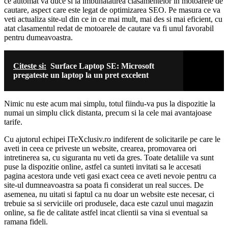
ce automat va duce si la imbunatatirea clasamentelor in motoarele de
cautare, aspect care este legat de optimizarea SEO. Pe masura ce va
veti actualiza site-ul din ce in ce mai mult, mai des si mai eficient, cu
atat clasamentul redat de motoarele de cautare va fi unul favorabil
pentru dumeavoastra.
Citeste si:
Surface Laptop SE: Microsoft
pregateste un laptop la un pret excelent
Nimic nu este acum mai simplu, totul fiindu-va pus la dispozitie la
numai un simplu click distanta, precum si la cele mai avantajoase
tarife.
Cu ajutorul echipei ITeXclusiv.ro indiferent de solicitarile pe care le
aveti in ceea ce priveste un website, crearea, promovarea ori
intretinerea sa, cu siguranta nu veti da gres. Toate detaliile va sunt
puse la dispozitie online, astfel ca sunteti invitati sa le accesati
pagina acestora unde veti gasi exact ceea ce aveti nevoie pentru ca
site-ul dumneavoastra sa poata fi considerat un real succes. De
asemenea, nu uitati si faptul ca nu doar un website este necesar, ci
trebuie sa si serviciile ori produsele, daca este cazul unui magazin
online, sa fie de calitate astfel incat clientii sa vina si eventual sa
ramana fideli.