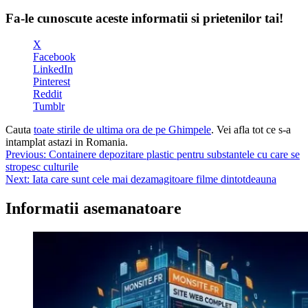
Fa-le cunoscute aceste informatii si prietenilor tai!
X
Facebook
LinkedIn
Pinterest
Reddit
Tumblr
Cauta
toate stirile de ultima ora de pe Ghimpele
. Vei afla tot ce s-a
intamplat astazi in Romania.
Navigare
Previous:
Containere depozitare plastic pentru substantele cu care se
stropesc culturile
în
Next:
Iata care sunt cele mai dezamagitoare filme dintotdeauna
articole
Informatii asemanatoare