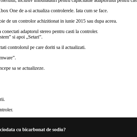
olerului, inclusiv imbunatatiri pentru capacitatile adaptorului pentru casti
 Xbox One de a-si actualiza controlerele. Iata cum se face.
oie de un controlor achizitionat in iunie 2015 sau dupa aceea.
 conectati adaptorul stereo pentru casti la controler.
stem” si apoi „Setari”.
ti controlorul pe care doriti sa il actualizati.
irmware”.
ncepe sa se actualizeze.
ii.
troler.
niciodata cu bicarbonat de sodiu?