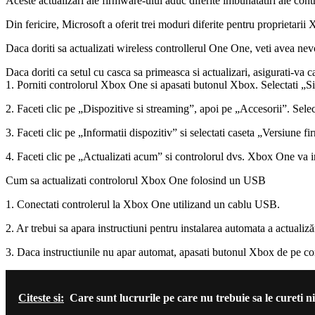
Aceste actualizari ale firmware-ului aduc diferite imbunatatiri ale contr
Din fericire, Microsoft a oferit trei moduri diferite pentru proprietarii
Daca doriti sa actualizati wireless controllerul One One, veti avea nev
Daca doriti ca setul cu casca sa primeasca si actualizari, asigurati-va ca
1. Porniti controlorul Xbox One si apasati butonul Xbox. Selectati „Si
2. Faceti clic pe „Dispozitive si streaming”, apoi pe „Accesorii”. Selecta
3. Faceti clic pe „Informatii dispozitiv” si selectati caseta „Versiune f
4. Faceti clic pe „Actualizati acum” si controlorul dvs. Xbox One va i
Cum sa actualizati controlorul Xbox One folosind un USB
1. Conectati controlerul la Xbox One utilizand un cablu USB.
2. Ar trebui sa apara instructiuni pentru instalarea automata a actualizăr
3. Daca instructiunile nu apar automat, apasati butonul Xbox de pe con
Citeste si:
Care sunt lucrurile pe care nu trebuie sa le cureti 