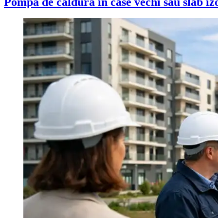
Pompa de căldură în case vechi sau slab izol