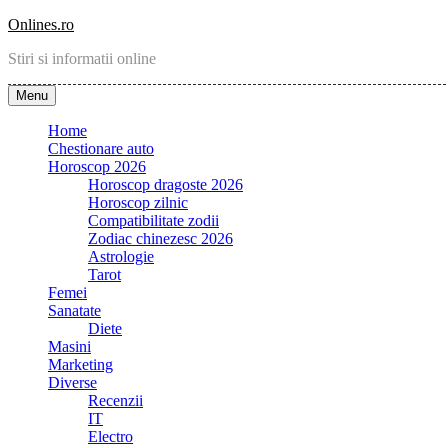
Skip
Onlines.ro
to
Stiri si informatii online
content
Menu
Home
Chestionare auto
Horoscop 2026
Horoscop dragoste 2026
Horoscop zilnic
Compatibilitate zodii
Zodiac chinezesc 2026
Astrologie
Tarot
Femei
Sanatate
Diete
Masini
Marketing
Diverse
Recenzii
IT
Electro