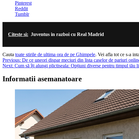
Pinterest
Reddit
Tumblr
Citeste si:
Juventus in razboi cu Real Madrid
Cauta
toate stirile de ultima ora de pe Ghimpele
. Vei afla tot ce s-a i
Navigare
Previous:
De ce uneori dispar meciuri din lista caselor de pariuri online
Next:
Cum să îți alungi plictiseala: Opțiuni diverse pentru timpul tău l
în
articole
Informatii asemanatoare