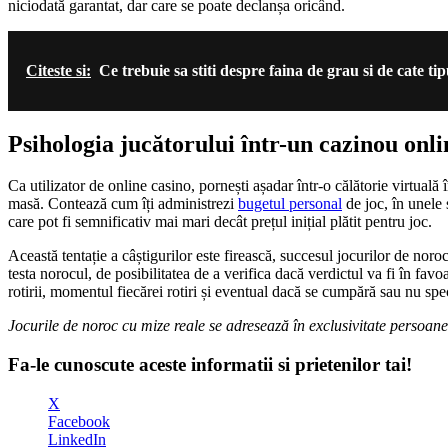
niciodată garantat, dar care se poate declanșa oricând.
Citeste si:
Ce trebuie sa stiti despre faina de grau si de cate tip
Psihologia jucătorului într-un cazinou onli
Ca utilizator de online casino, pornești așadar într-o călătorie virtuală î
masă. Contează cum îți administrezi
bugetul personal
de joc, în unele 
care pot fi semnificativ mai mari decât prețul inițial plătit pentru joc.
Această tentație a câștigurilor este firească, succesul jocurilor de noro
testa norocul, de posibilitatea de a verifica dacă verdictul va fi în fav
rotirii, momentul fiecărei rotiri și eventual dacă se cumpără sau nu spe
Jocurile de noroc cu mize reale se adresează în exclusivitate persoanel
Fa-le cunoscute aceste informatii si prietenilor tai!
X
Facebook
LinkedIn