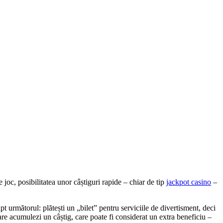
 joc, posibilitatea unor câștiguri rapide – chiar de tip
jackpot casino
–
pt următorul: plătești un „bilet” pentru serviciile de divertisment, deci
 care acumulezi un câștig, care poate fi considerat un extra beneficiu –