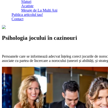
Sfaturi
Acatiste
Mesaje de La Multi Ani
Publica articolul tau!
Contact
Psihologia jocului în cazinouri
Persoanele care se informează adecvat înțeleg corect jocurile de noroc, 
asociate cu partea de încercare a norocului (uneori și abilități, și strat