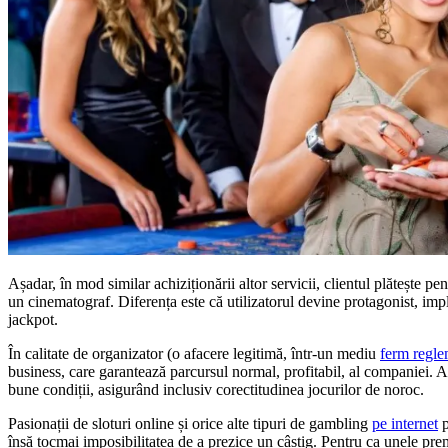
Așadar, în mod similar achiziționării altor servicii, clientul plătește pe
un cinematograf. Diferența este că utilizatorul devine protagonist, impl
jackpot.
În calitate de organizator (o afacere legitimă, într-un mediu
ferm regle
business, care garantează parcursul normal, profitabil, al companiei. Af
bune condiții, asigurând inclusiv corectitudinea jocurilor de noroc.
Pasionații de sloturi online și orice alte tipuri de gambling
pe internet
p
însă tocmai imposibilitatea de a prezice un câștig. Pentru ca unele premi