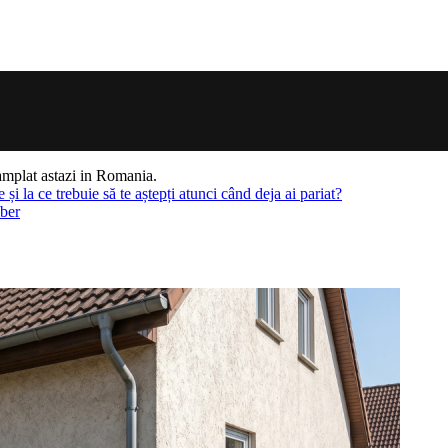
ntamplat astazi in Romania.
 și la ce trebuie să te aștepți atunci când deja ai pariat?
iber