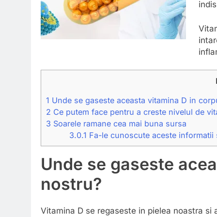
indi
Vita
intar
infla
1
Unde se gaseste aceasta vitamina D in corp
2
Ce putem face pentru a creste nivelul de vi
3
Soarele ramane cea mai buna sursa
3.0.1
Fa-le cunoscute aceste informatii si
Unde se gaseste aceas
nostru?
Vitamina D se regaseste in pielea noastra si 