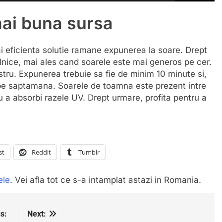
ai buna sursa
eficienta solutie ramane expunerea la soare. Drept
zilnice, mai ales cand soarele este mai generos pe cer.
stru. Expunerea trebuie sa fie de minim 10 minute si,
i pe saptamana. Soarele de toamna este prezent intre
u a absorbi razele UV. Drept urmare, profita pentru a
st
Reddit
Tumblr
ele
. Vei afla tot ce s-a intamplat astazi in Romania.
s:
Next: