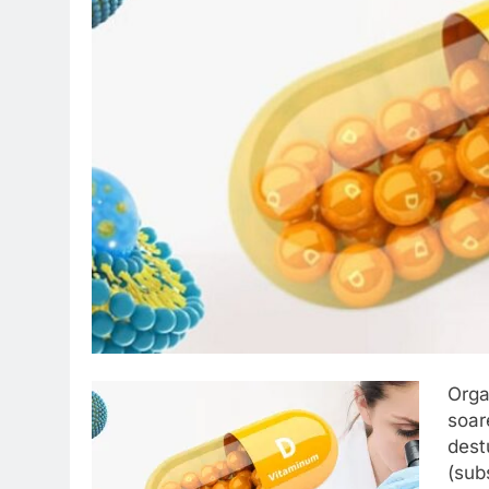
Orga
soar
dest
(sub