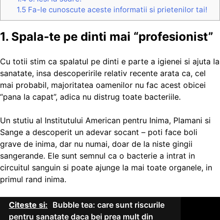
1.5
Fa-le cunoscute aceste informatii si prietenilor tai!
1. Spala-te pe dinti mai “profesionist”
Cu totii stim ca spalatul pe dinti e parte a igienei si ajuta la
sanatate, insa descoperirile relativ recente arata ca, cel
mai probabil, majoritatea oamenilor nu fac acest obicei
“pana la capat”, adica nu distrug toate bacteriile.
Un stutiu al Institutului American pentru Inima, Plamani si
Sange a descoperit un adevar socant – poti face boli
grave de inima, dar nu numai, doar de la niste gingii
sangerande. Ele sunt semnul ca o bacterie a intrat in
circuitul sanguin si poate ajunge la mai toate organele, in
primul rand inima.
Citeste si:
Bubble tea: care sunt riscurile
pentru sanatate daca bei prea mult din