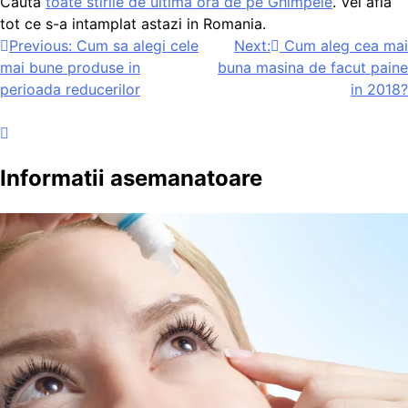
Cauta
toate stirile de ultima ora de pe Ghimpele
. Vei afla
tot ce s-a intamplat astazi in Romania.
Navigare
Previous:
Cum sa alegi cele
Next:
Cum aleg cea mai
mai bune produse in
buna masina de facut paine
în
perioada reducerilor
in 2018?
articole
Informatii asemanatoare