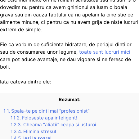
dovedim nu pentru ca avem ghinionul sa luam o boala
grava sau din cauza faptului ca nu apelam la cine stie ce
alimente minune, ci pentru ca nu avem grija de niste lucruri
extrem de simple.
Fie ca vorbim de suficienta hidratare, de periajul dintilor
sau de consumarea unor legume,
toate sunt lucruri mici
care pot aduce avantaje, ne dau vigoare si ne feresc de
boli.
Iata cateva dintre ele:
Rezumat:
1
1. Spala-te pe dinti mai “profesionist”
1.1
2. Foloseste apa inteligent!
1.2
3. Cheama “aliatii” ceapa si usturoi
1.3
4. Elimina stresul
1.4
5. Iesi la soare!