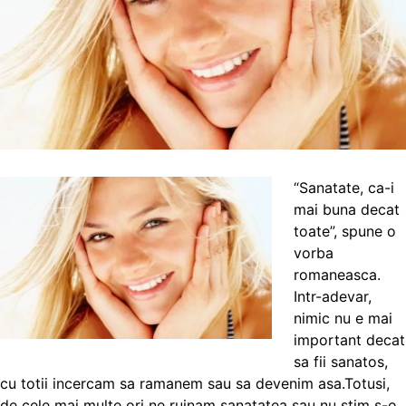
“Sanatate, ca-i
mai buna decat
toate”, spune o
vorba
romaneasca.
Intr-adevar,
nimic nu e mai
important decat
sa fii sanatos,
cu totii incercam sa ramanem sau sa devenim asa.Totusi,
de cele mai multe ori ne ruinam sanatatea sau nu stim s-o