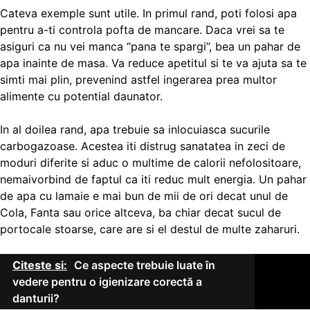
Cateva exemple sunt utile. In primul rand, poti folosi apa
pentru a-ti controla pofta de mancare. Daca vrei sa te
asiguri ca nu vei manca “pana te spargi”, bea un pahar de
apa inainte de masa. Va reduce apetitul si te va ajuta sa te
simti mai plin, prevenind astfel ingerarea prea multor
alimente cu potential daunator.
In al doilea rand, apa trebuie sa inlocuiasca sucurile
carbogazoase. Acestea iti distrug sanatatea in zeci de
moduri diferite si aduc o multime de calorii nefolositoare,
nemaivorbind de faptul ca iti reduc mult energia. Un pahar
de apa cu lamaie e mai bun de mii de ori decat unul de
Cola, Fanta sau orice altceva, ba chiar decat sucul de
portocale stoarse, care are si el destul de multe zaharuri.
Citeste si:
Ce aspecte trebuie luate în
vedere pentru o igienizare corectă a
danturii?