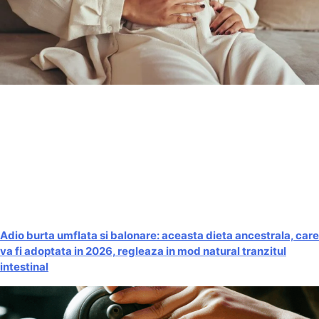
Adio burta umflata si balonare: aceasta dieta ancestrala, care
va fi adoptata in 2026, regleaza in mod natural tranzitul
intestinal