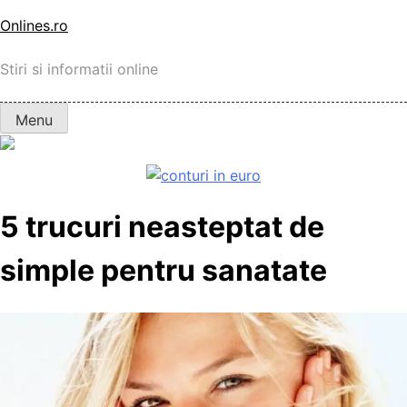
Skip
Onlines.ro
to
content
Stiri si informatii online
Menu
5 trucuri neasteptat de
simple pentru sanatate