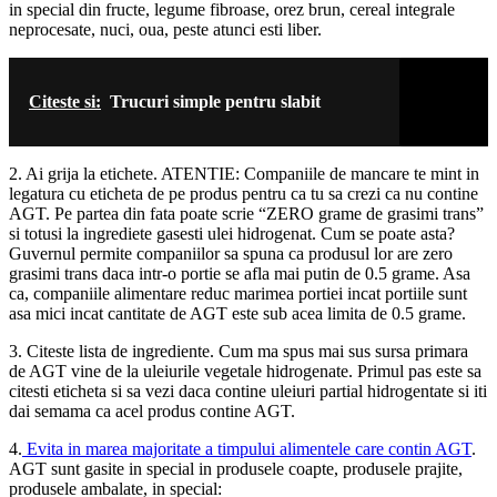
in special din fructe, legume fibroase, orez brun, cereal integrale
neprocesate, nuci, oua, peste atunci esti liber.
Citeste si:
Trucuri simple pentru slabit
2. Ai grija la etichete. ATENTIE: Companiile de mancare te mint in
legatura cu eticheta de pe produs pentru ca tu sa crezi ca nu contine
AGT. Pe partea din fata poate scrie “ZERO grame de grasimi trans”
si totusi la ingrediete gasesti ulei hidrogenat. Cum se poate asta?
Guvernul permite companiilor sa spuna ca produsul lor are zero
grasimi trans daca intr-o portie se afla mai putin de 0.5 grame. Asa
ca, companiile alimentare reduc marimea portiei incat portiile sunt
asa mici incat cantitate de AGT este sub acea limita de 0.5 grame.
3. Citeste lista de ingrediente. Cum ma spus mai sus sursa primara
de AGT vine de la uleiurile vegetale hidrogenate. Primul pas este sa
citesti eticheta si sa vezi daca contine uleiuri partial hidrogentate si iti
dai semama ca acel produs contine AGT.
4.
Evita in marea majoritate a timpului alimentele care contin AGT
.
AGT sunt gasite in special in produsele coapte, produsele prajite,
produsele ambalate, in special: