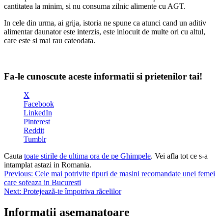
cantitatea la minim, si nu consuma zilnic alimente cu AGT.
In cele din urma, ai grija, istoria ne spune ca atunci cand un aditiv
alimentar daunator este interzis, este inlocuit de multe ori cu altul,
care este si mai rau cateodata.
Fa-le cunoscute aceste informatii si prietenilor tai!
X
Facebook
LinkedIn
Pinterest
Reddit
Tumblr
Cauta
toate stirile de ultima ora de pe Ghimpele
. Vei afla tot ce s-a
intamplat astazi in Romania.
Navigare
Previous:
Cele mai potrivite tipuri de masini recomandate unei femei
care sofeaza in Bucuresti
în
Next:
Protejeazã-te împotriva rãcelilor
articole
Informatii asemanatoare