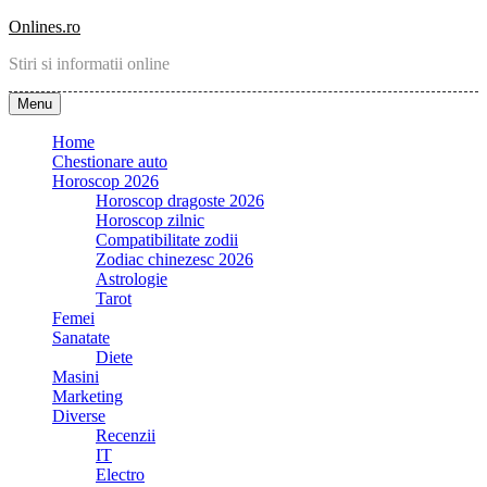
Skip
Onlines.ro
to
Stiri si informatii online
content
Menu
Home
Chestionare auto
Horoscop 2026
Horoscop dragoste 2026
Horoscop zilnic
Compatibilitate zodii
Zodiac chinezesc 2026
Astrologie
Tarot
Femei
Sanatate
Diete
Masini
Marketing
Diverse
Recenzii
IT
Electro