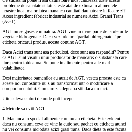
Ce substanta poate fi asa daunatoare incat cauzeaza toate aceste
probleme de sanatate si totusi este atat de extinsa in alimentele
noastre incat majoritatea mananca cantitati daunatoare in fecare zi?
Acest ingredient fabricat industrial se numeste Acizi Gransi Trans
(AGT).
AGT nu se gaseste in natura. AGT vine in mare parte de la uleiurile
vegetale hidrogenate. Daca vezi uleiuri “partial hidrogenate ” pe
eticheta oricarui produs, acesta contine AGT.
Daca Acizi trans sunt asa periculosi, dece sunt asa raspanditi? Pentru
ca AGT sunt visului unui producator de mancare: o substanata care
tine pentru totdeauna. Se pune in alimente pentru a le mari
valabilitatea.
Desi majoritatea oamenilor au auzit de AGT, vestea proasta este ca
aceste noi cunostinte nu s-au transformat intr-o modificare a
comportamentului. Cum am zis degeaba stii daca nu faci.
Uite cateva sfaturi de unde poti incepe:
4 Metode sa eviti AGT
1. Mananca in special alimente care nu au eticheta. Este evident
daca nu consumi ceva ce vine la cutie sau pachet cu eticheta atunci
nu vei consuma niciodata acizi grasi trans. Daca dieta ta este facuta