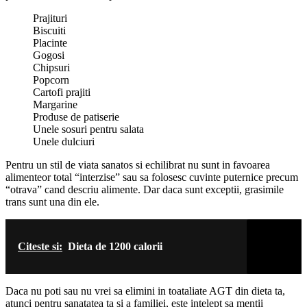
Prajituri
Biscuiti
Placinte
Gogosi
Chipsuri
Popcorn
Cartofi prajiti
Margarine
Produse de patiserie
Unele sosuri pentru salata
Unele dulciuri
Pentru un stil de viata sanatos si echilibrat nu sunt in favoarea
alimenteor total “interzise” sau sa folosesc cuvinte puternice precum
“otrava” cand descriu alimente. Dar daca sunt exceptii, grasimile
trans sunt una din ele.
Citeste si:
Dieta de 1200 calorii
Daca nu poti sau nu vrei sa elimini in toataliate AGT din dieta ta,
atunci pentru sanatatea ta si a familiei, este intelept sa mentii