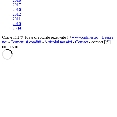
2018
2017
2016
2012
2011
2010
2009
Copyright © Toate drepturile rezervate @
www.onlines.ro
-
Despre
noi
-
Termeni si conditii
-
Articolul tau aici
-
Contact
- contact [@]
onlines.ro