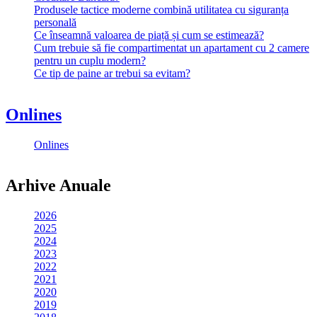
Produsele tactice moderne combină utilitatea cu siguranța
personală
Ce înseamnă valoarea de piață și cum se estimează?
Cum trebuie să fie compartimentat un apartament cu 2 camere
pentru un cuplu modern?
Ce tip de paine ar trebui sa evitam?
Onlines
Onlines
Arhive Anuale
2026
2025
2024
2023
2022
2021
2020
2019