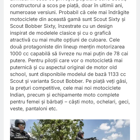
constructorul a scos pe piață, doar în ultimii ani,
numeroase versiuni. Probabil că cele mai îndrăgite
motociclete din această gamă sunt Scout Sixty și
Scout Bobber Sixty, înzestrate cu un design
inspirat de modelele clasice și cu o grafică
atractivă cu mai multe opțiuni de culoare. Cele
două protagoniste din lineup mențin motorizarea
1000 cc capabilă să livreze nu mai puțin de 78 cai
putere. Pentru piloții care vor o motocicletă mai
puternică și cu aspectul original de motor old
school, sunt disponibile modelul de bază 1133 cc
Scout și varianta Scout Bobber. Pe piață veți găsi,
la prețuri competitive, cele mai noi motociclete
Indian, precum și echipamente moto complete
pentru femei și bărbați – căști moto, ochelari, geci,
veste, pantaloni etc.