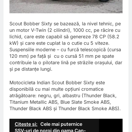
Scout Bobber Sixty se bazează, la nivel tehnic, pe
un motor V-Twin (2 cilindri), 1000 cc, pe răcire cu
lichid, care este capabil să genereze 78 CP (58.2
kW) și care este cuplat la o cutie cu 5 viteze.
Suspensiile moderne – cu furcă telescopică (cursa
120 mm) pe față și cu o cursă 51 mm pe spate
contribuie la o pilotare lină pe străzile orașului, dar
și pe distanțe lungi.
Motocicleta Indian Scout Bobber Sixty este
disponibilă cu mai multe opțiuni cromatice
atrăgătoare: negru, gri, albastru (Thunder Black,
Titanium Metallic ABS, Blue Slate Smoke ABS,
Thunder Black ABS și Thunder Black Smoke ABS).
Citeste si:
Cele mai puternice
SSV-uri de noroi din gama Can-