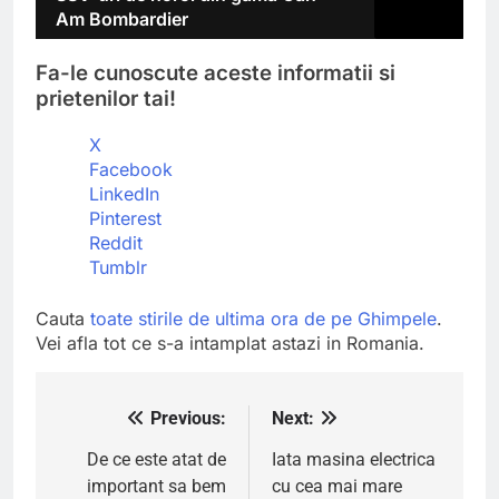
Am Bombardier
Fa-le cunoscute aceste informatii si
prietenilor tai!
X
Facebook
LinkedIn
Pinterest
Reddit
Tumblr
Cauta
toate stirile de ultima ora de pe Ghimpele
.
Vei afla tot ce s-a intamplat astazi in Romania.
Previous:
Next:
Navigare
în
De ce este atat de
Iata masina electrica
important sa bem
cu cea mai mare