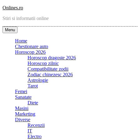
Skip
Onlines.ro
to
Stiri si informatii online
content
Menu
Home
Chestionare auto
Horoscop 2026
Horoscop dragoste 2026
Horoscop zilnic
Compatibilitate zodii
Zodiac chinezesc 2026
Astrologie
Tarot
Femei
Sanatate
Diete
Masini
Marketing
Diverse
Recenzii
IT
Electro