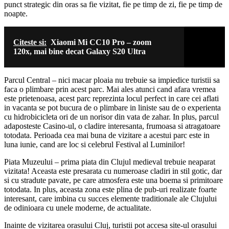
punct strategic din oras sa fie vizitat, fie pe timp de zi, fie pe timp de
noapte.
Citeste si:
Xiaomi Mi CC10 Pro – zoom
120x, mai bine decat Galaxy S20 Ultra
Parcul Central – nici macar ploaia nu trebuie sa impiedice turistii sa
faca o plimbare prin acest parc. Mai ales atunci cand afara vremea
este prietenoasa, acest parc reprezinta locul perfect in care cei aflati
in vacanta se pot bucura de o plimbare in liniste sau de o experienta
cu hidrobicicleta ori de un norisor din vata de zahar. In plus, parcul
adaposteste Casino-ul, o cladire interesanta, frumoasa si atragatoare
totodata. Perioada cea mai buna de vizitare a acestui parc este in
luna iunie, cand are loc si celebrul Festival al Luminilor!
Piata Muzeului – prima piata din Clujul medieval trebuie neaparat
vizitata! Aceasta este presarata cu numeroase cladiri in stil gotic, dar
si cu stradute pavate, pe care atmosfera este una boema si primitoare
totodata. In plus, aceasta zona este plina de pub-uri realizate foarte
interesant, care imbina cu succes elemente traditionale ale Clujului
de odinioara cu unele moderne, de actualitate.
Inainte de vizitarea orasului Cluj, turistii pot accesa site-ul orasului