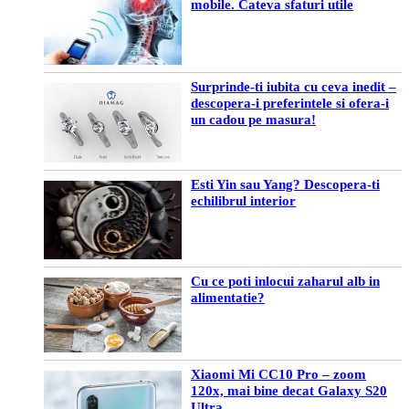
mobile. Cateva sfaturi utile
Surprinde-ti iubita cu ceva inedit –
descopera-i preferintele si ofera-i
un cadou pe masura!
Esti Yin sau Yang? Descopera-ti
echilibrul interior
Cu ce poti inlocui zaharul alb in
alimentatie?
Xiaomi Mi CC10 Pro – zoom
120x, mai bine decat Galaxy S20
Ultra