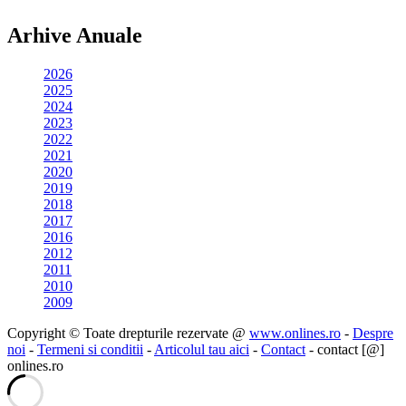
Arhive Anuale
2026
2025
2024
2023
2022
2021
2020
2019
2018
2017
2016
2012
2011
2010
2009
Copyright © Toate drepturile rezervate @
www.onlines.ro
-
Despre
noi
-
Termeni si conditii
-
Articolul tau aici
-
Contact
- contact [@]
onlines.ro