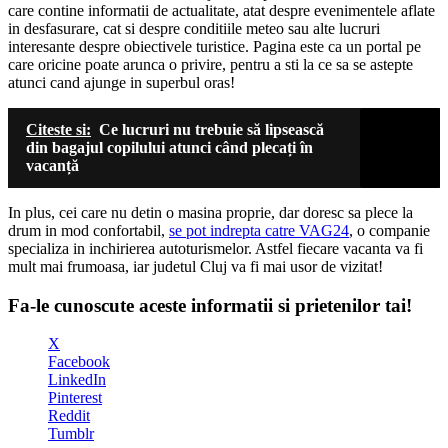
care contine informatii de actualitate, atat despre evenimentele aflate
in desfasurare, cat si despre conditiile meteo sau alte lucruri
interesante despre obiectivele turistice. Pagina este ca un portal pe
care oricine poate arunca o privire, pentru a sti la ce sa se astepte
atunci cand ajunge in superbul oras!
Citeste si:
Ce lucruri nu trebuie să lipsească
din bagajul copilului atunci când plecați în
vacanță
In plus, cei care nu detin o masina proprie, dar doresc sa plece la
drum in mod confortabil,
se pot indrepta catre VAG24
, o companie
specializa in inchirierea autoturismelor. Astfel fiecare vacanta va fi
mult mai frumoasa, iar judetul Cluj va fi mai usor de vizitat!
Fa-le cunoscute aceste informatii si prietenilor tai!
X
Facebook
LinkedIn
Pinterest
Reddit
Tumblr