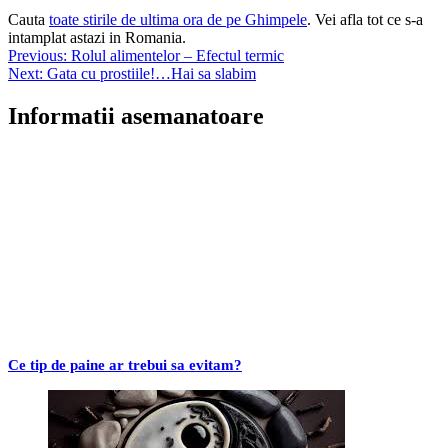
Cauta
toate stirile de ultima ora de pe Ghimpele
. Vei afla tot ce s-a
intamplat astazi in Romania.
Navigare
Previous:
Rolul alimentelor – Efectul termic
Next:
Gata cu prostiile!…Hai sa slabim
în
articole
Informatii asemanatoare
Ce tip de paine ar trebui sa evitam?