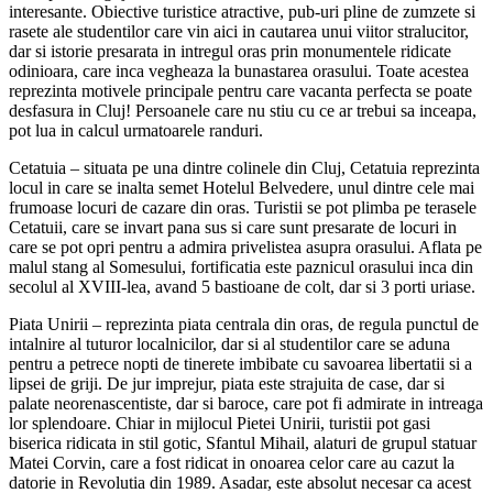
interesante. Obiective turistice atractive, pub-uri pline de zumzete si
rasete ale studentilor care vin aici in cautarea unui viitor stralucitor,
dar si istorie presarata in intregul oras prin monumentele ridicate
odinioara, care inca vegheaza la bunastarea orasului. Toate acestea
reprezinta motivele principale pentru care vacanta perfecta se poate
desfasura in Cluj! Persoanele care nu stiu cu ce ar trebui sa inceapa,
pot lua in calcul urmatoarele randuri.
Cetatuia – situata pe una dintre colinele din Cluj, Cetatuia reprezinta
locul in care se inalta semet Hotelul Belvedere, unul dintre cele mai
frumoase locuri de cazare din oras. Turistii se pot plimba pe terasele
Cetatuii, care se invart pana sus si care sunt presarate de locuri in
care se pot opri pentru a admira privelistea asupra orasului. Aflata pe
malul stang al Somesului, fortificatia este paznicul orasului inca din
secolul al XVIII-lea, avand 5 bastioane de colt, dar si 3 porti uriase.
Piata Unirii – reprezinta piata centrala din oras, de regula punctul de
intalnire al tuturor localnicilor, dar si al studentilor care se aduna
pentru a petrece nopti de tinerete imbibate cu savoarea libertatii si a
lipsei de griji. De jur imprejur, piata este strajuita de case, dar si
palate neorenascentiste, dar si baroce, care pot fi admirate in intreaga
lor splendoare. Chiar in mijlocul Pietei Unirii, turistii pot gasi
biserica ridicata in stil gotic, Sfantul Mihail, alaturi de grupul statuar
Matei Corvin, care a fost ridicat in onoarea celor care au cazut la
datorie in Revolutia din 1989. Asadar, este absolut necesar ca acest