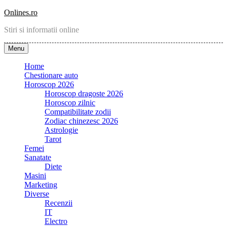
Skip
Onlines.ro
to
Stiri si informatii online
content
Menu
Home
Chestionare auto
Horoscop 2026
Horoscop dragoste 2026
Horoscop zilnic
Compatibilitate zodii
Zodiac chinezesc 2026
Astrologie
Tarot
Femei
Sanatate
Diete
Masini
Marketing
Diverse
Recenzii
IT
Electro