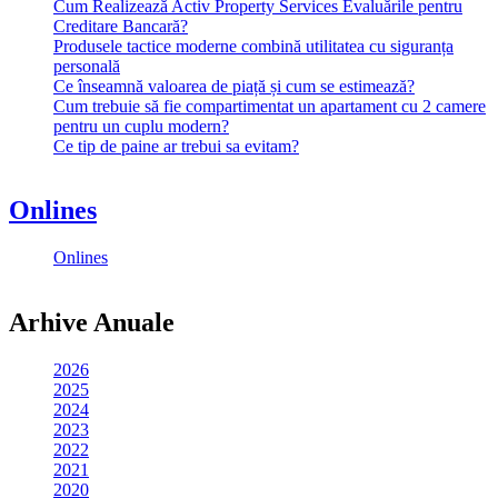
Cum Realizează Activ Property Services Evaluările pentru
Creditare Bancară?
Produsele tactice moderne combină utilitatea cu siguranța
personală
Ce înseamnă valoarea de piață și cum se estimează?
Cum trebuie să fie compartimentat un apartament cu 2 camere
pentru un cuplu modern?
Ce tip de paine ar trebui sa evitam?
Onlines
Onlines
Arhive Anuale
2026
2025
2024
2023
2022
2021
2020