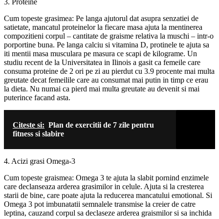
3. Proteine
Cum topeste grasimea: Pe langa ajutorul dat asupra senzatiei de
satietate, mancatul proteinelor la fiecare masa ajuta la mentinerea
compozitieni corpul – cantitate de graisme relativa la muschi – intr-o
porportine buna. Pe langa calciu si vitamina D, protinele te ajuta sa
iti mentii masa musculara pe masura ce scapi de kilograme. Un
studiu recent de la Universitatea in Ilinois a gasit ca femeile care
consuma proteine de 2 ori pe zi au pierdut cu 3.9 procente mai multa
greutate decat femeilile care au consumat mai putin in timp ce erau
la dieta. Nu numai ca pierd mai multa greutate au devenit si mai
puterince facand asta.
Citeste si:
Plan de exercitii de 7 zile pentru
fitness si slabire
4. Acizi grasi Omega-3
Cum topeste graismea: Omega 3 te ajuta la slabit pornind enzimele
care declanseaza arderea grasimilor in celule. Ajuta si la cresterea
starii de bine, care poate ajuta la reducerea mancatului emotional. Si
Omega 3 pot imbunatatii semnalele transmise la creier de catre
leptina, cauzand corpul sa declaseze arderea graismilor si sa inchida