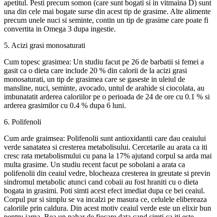
apetitul. Pesti precum somon (care sunt bogati si in vitmaina D) sunt
una din cele mai bogate surse din acest tip de grasime. Alte alimente
precum unele nuci si seminte, contin un tip de grasime care poate fi
convertita in Omega 3 dupa ingestie.
5. Acizi grasi monosaturati
Cum topesc grasimea: Un studiu facut pe 26 de barbatii si femei a
gasit ca o dieta care include 20 % din calorii de la acizi grasi
monosaturati, un tip de grasimea care se gaseste in uleiul de
mansline, nuci, seminte, avocado, untul de arahide si ciocolata, au
imbunatatit arderea caloriilor pe o perioada de 24 de ore cu 0.1 % si
arderea grasimilor cu 0.4 % dupa 6 luni.
6. Polifenoli
Cum arde graimsea: Polifenolii sunt antioxidantii care dau ceaiului
verde sanatatea si cresterea metabolisului. Cercetarile au arata ca iti
cresc rata metabolismului cu pana la 17% ajutand corpul sa arda mai
multa grasime. Un studiu recent facut pe sobolani a arata ca
polifenolii din ceaiul vedre, blocheaza cresterea in greutate si previn
sindromul metabolic atunci cand cobaii au fost hraniti cu o dieta
bogata in grasimi. Poti simti acest efect imediat dupa ce bei ceaiul.
Corpul pur si simplu se va incalzi pe masura ce, celulele elibereaza
caloriile prin caldura. Din acest motiv ceaiul verde este un elixir bun
pentru iarna. Bea un pahar de fiecare data cand simti ca iti este