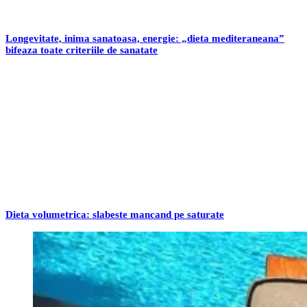
Longevitate, inima sanatoasa, energie: „dieta mediteraneana”
bifeaza toate criteriile de sanatate
Dieta volumetrica: slabeste mancand pe saturate