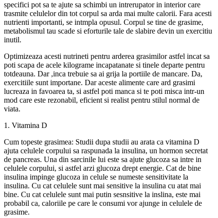
specifici pot sa te ajute sa schimbi un intrerupator in interior care
trasmite celulelor din tot corpul sa arda mai multe calorii. Fara acesti
nutrienti importanti, se intmpla opusul. Corpul se tine de grasime,
metabolismul tau scade si eforturile tale de slabire devin un exercitiu
inutil.
Optimizeaza acesti nutrineti pentru arderea grasimilor astfel incat sa
poti scapa de acele kilograme incapatanate si tinele departe pentru
totdeauna. Dar ,inca trebuie sa ai grija la portiile de mancare. Da,
exercitiile sunt importane. Dar aceste alimente care ard grasimi
lucreaza in favoarea ta, si astfel poti manca si te poti misca intr-un
mod care este rezonabil, eficient si realist pentru stilul normal de
viata.
1. Vitamina D
Cum topeste grasimea: Studii dupa studii au arata ca vitamina D
ajuta celulele corpului sa raspunada la insulina, un hormon secretat
de pancreas. Una din sarcinile lui este sa ajute glucoza sa intre in
celulele corpului, si astfel arzi glucoza drept energie. Cat de bine
insulina impinge glucoza in celule se numeste sensitivitate la
insulina. Cu cat celulele sunt mai sensitive la insulina cu atat mai
bine. Cu cat celulele sunt mai putin sesnsitive la inslina, este mai
probabil ca, caloriile pe care le consumi vor ajunge in celulele de
grasime.