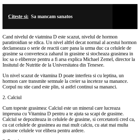
Citeste si:
Sa mancam sanatos
Cand nivelul de viatmina D este scazut, nivelul de hormon
paratiroidian se rdica. Un nivel altfel decat normal al acestui hormon
declanseaza o serie de reactii care pana la urma duc ca celulele de
grasime sa convertesca zaharul in grasime si stocheaza grasimea in
loc sa o elibereze pentru a fi arsa explica Michael Zemel, director la
Insitutul de Nutritie de la Universitatea din Tenesee.
Un nivel scazut de vitamina D poate interfera si cu leptina, un
hormon care transmite semnale la creier sa inceteze sa manance.
Corpul nu stie cand este plin, si astfel continui sa mananci.
2. Calciul
Cum topeste grasimea: Calciul este un mineral care lucreaza
impreuna cu Vitamina D pentru a te ajuta sa scapi de grasime.
Calciul se depoziteaza in celulele de grasime, si cercetatorii cred ca,
cu cat celulele de grasimea au mai mult calciu, cu atat mai multa
graisme celulele vor elibera pentru ardere.