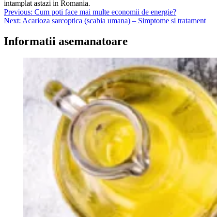
intamplat astazi in Romania.
Navigare
Previous:
Cum poti face mai multe economii de energie?
Next:
Acarioza sarcoptica (scabia umana) – Simptome si tratament
în
articole
Informatii asemanatoare