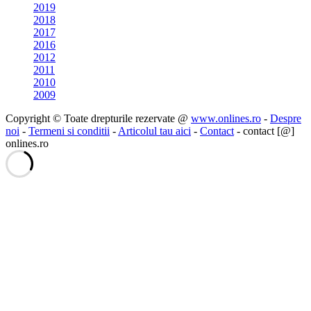
2019
2018
2017
2016
2012
2011
2010
2009
Copyright © Toate drepturile rezervate @
www.onlines.ro
-
Despre
noi
-
Termeni si conditii
-
Articolul tau aici
-
Contact
- contact [@]
onlines.ro