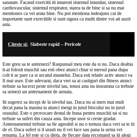
sanatate. Facand exercitii iti intaresti sistemul imunitar, sistemul
cardiovascular, sistemul respirator, starea ta de bine si sa nu mai
mentionez ca vei arata bine. Nu pot mentiona indeajuns cat de
importante sunt exercitiile si sunt sigura ca multi dintre voi ati auzit
asta.
Citeste si:
Slabeste rapid – Pericole
Este greu sa te antrenezi? Raspunsul meu este da si nu. Daca deabia
ti-ai folosit muschii sau esti obez atunci chiar si mersul pana dupa
colt ti se pare ca si urcatul muntelui. Daca esti relativ activ atunci va
fi mai usor. Este adevarat, daca vrei sa ai castiguri din fitness atunci
trebuie sa lucrezi peste nivelul tau, totusi asta nu inseamna ca trebuie
sa urmezi un antrenament de armata.
Iti sugerez sa incepi de la nivelul tau. Daca nu ai mers mai mult
decat pana la masina ta atunci mergi in jurul blocului nu in jurul
orasului. Este o provocare destul de buna pentru muschii tai si nu
trebuie sa suferi din cauza asta. Incepe usor si creste gradat.
Antrenamentul trebuie sa fie agreabil si nu o tortura daca vrei sa te tii
de el. Daca suferi si il urasti nu il vei face sau pana la urma vei
renunta. La fel este si cu dieta, de fiecare data recomand sa iti alegi