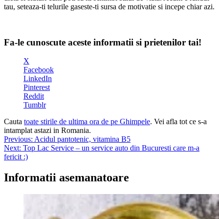
tau, seteaza-ti telurile gaseste-ti sursa de motivatie si incepe chiar azi.
Fa-le cunoscute aceste informatii si prietenilor tai!
X
Facebook
LinkedIn
Pinterest
Reddit
Tumblr
Cauta
toate stirile de ultima ora de pe Ghimpele
. Vei afla tot ce s-a
intamplat astazi in Romania.
Navigare
Previous:
Acidul pantotenic, vitamina B5
Next:
Top Lac Service – un service auto din Bucuresti care m-a
în
fericit :)
articole
Informatii asemanatoare