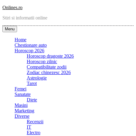
Skip
Onlines.ro
to
Stiri si informatii online
content
Menu
Home
Chestionare auto
Horoscop 2026
Horoscop dragoste 2026
Horoscop zilnic
Compatibilitate zodii
Zodiac chinezesc 2026
Astrologie
Tarot
Femei
Sanatate
Diete
Masini
Marketing
Diverse
Recenzii
IT
Electro