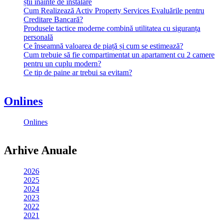
știi înainte de instalare
Cum Realizează Activ Property Services Evaluările pentru
Creditare Bancară?
Produsele tactice moderne combină utilitatea cu siguranța
personală
Ce înseamnă valoarea de piață și cum se estimează?
Cum trebuie să fie compartimentat un apartament cu 2 camere
pentru un cuplu modern?
Ce tip de paine ar trebui sa evitam?
Onlines
Onlines
Arhive Anuale
2026
2025
2024
2023
2022
2021