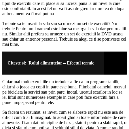
tipul de exercitii care iti place si sa lucrezi pana la un nivel la care
este confortabil. In acest fel nu va fi asa de greu iar durerea de dupa
antrenament va fi mai putina.
Trebuie sa te inscrii la sala sau sa urmezi un set de exercitii? Nu
trebuie.Pentru unii oameni este bine sa mearga la sala dar pentru altii
nu. Similar altii prefera sa urmeze un set de exercitii la DVD acasa
sau chiar un antrenor personal. Trebuie sa alegi ce ti se potriveste cel
mai bine.
Citeste si:
Rolul alimentelor – Efectul termic
Chiar mai mult exercitiile nu trebuie sa fie ca un program stabilit,
chiar si o joaca cu copii in parc este buna. Plimbatul cainelui, mersul
pe bicicleta la servici sau prin parc, inotul, urcatul scarilor in loc sa
iei liftul sunt numeroase exemple in care poti face exercitii fara a
pune timp special pentru ele.
Sa facem un rezumat, sa inveti cum se slabeste rapid nu este asa de
dificil cum ti-ai fi imaginat. In acest ghid ai toate informatiile de care
ai nevoie. Ti-am dat principiile de baza, sfaturi pentru a slabi rapid, o
dieta si sfaturi cum poti sa iti schimbi stilul de viata. Acum e randul