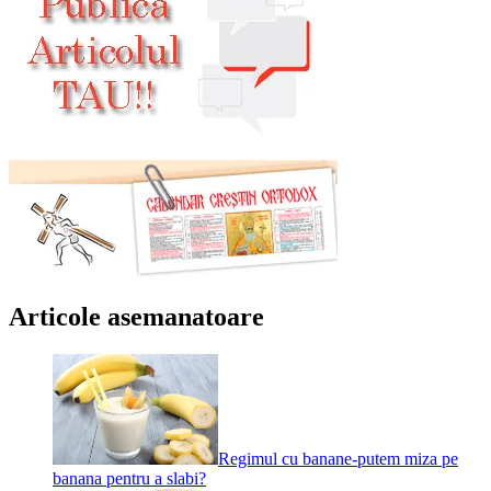
Articole asemanatoare
Regimul cu banane-putem miza pe
banana pentru a slabi?