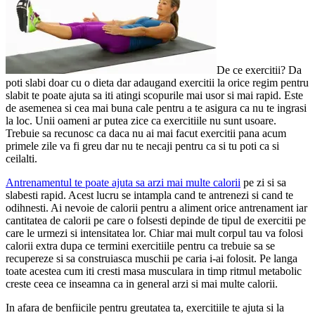
De ce exercitii? Da
poti slabi doar cu o dieta dar adaugand exercitii la orice regim pentru
slabit te poate ajuta sa iti atingi scopurile mai usor si mai rapid. Este
de asemenea si cea mai buna cale pentru a te asigura ca nu te ingrasi
la loc. Unii oameni ar putea zice ca exercitiile nu sunt usoare.
Trebuie sa recunosc ca daca nu ai mai facut exercitii pana acum
primele zile va fi greu dar nu te necaji pentru ca si tu poti ca si
ceilalti.
Antrenamentul te poate ajuta sa arzi mai multe calorii
pe zi si sa
slabesti rapid. Acest lucru se intampla cand te antrenezi si cand te
odihnesti. Ai nevoie de calorii pentru a aliment orice antrenament iar
cantitatea de calorii pe care o folsesti depinde de tipul de exercitii pe
care le urmezi si intensitatea lor. Chiar mai mult corpul tau va folosi
calorii extra dupa ce termini exercitiile pentru ca trebuie sa se
recupereze si sa construiasca muschii pe caria i-ai folosit. Pe langa
toate acestea cum iti cresti masa musculara in timp ritmul metabolic
creste ceea ce inseamna ca in general arzi si mai multe calorii.
In afara de benfiicile pentru greutatea ta, exercitiile te ajuta si la