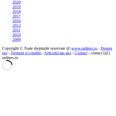
2020
2019
2018
2017
2016
2012
2011
2010
2009
Copyright © Toate drepturile rezervate @
www.onlines.ro
-
Despre
noi
-
Termeni si conditii
-
Articolul tau aici
-
Contact
- contact [@]
onlines.ro