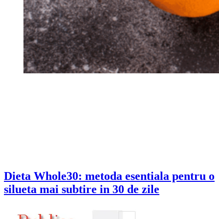
Dieta Whole30: metoda esentiala pentru o
silueta mai subtire in 30 de zile