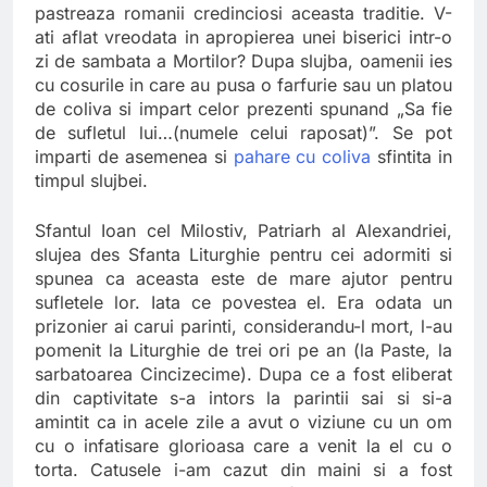
pastreaza romanii credinciosi aceasta traditie. V-
ati aflat vreodata in apropierea unei biserici intr-o
zi de sambata a Mortilor? Dupa slujba, oamenii ies
cu cosurile in care au pusa o farfurie sau un platou
de coliva si impart celor prezenti spunand „Sa fie
de sufletul lui…(numele celui raposat)”. Se pot
imparti de asemenea si
pahare cu coliva
sfintita in
timpul slujbei.
Sfantul Ioan cel Milostiv, Patriarh al Alexandriei,
slujea des Sfanta Liturghie pentru cei adormiti si
spunea ca aceasta este de mare ajutor pentru
sufletele lor. Iata ce povestea el. Era odata un
prizonier ai carui parinti, considerandu-l mort, l-au
pomenit la Liturghie de trei ori pe an (la Paste, la
sarbatoarea Cincizecime). Dupa ce a fost eliberat
din captivitate s-a intors la parintii sai si si-a
amintit ca in acele zile a avut o viziune cu un om
cu o infatisare glorioasa care a venit la el cu o
torta. Catusele i-am cazut din maini si a fost