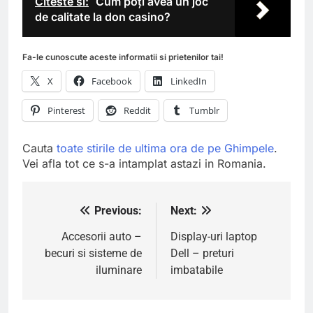
Citeste si:
Cum poți avea un joc
de calitate la don casino?
Fa-le cunoscute aceste informatii si prietenilor tai!
X
Facebook
LinkedIn
Pinterest
Reddit
Tumblr
Cauta
toate stirile de ultima ora de pe Ghimpele
.
Vei afla tot ce s-a intamplat astazi in Romania.
Previous:
Next:
Navigare
în
Accesorii auto –
Display-uri laptop
becuri si sisteme de
Dell – preturi
articole
iluminare
imbatabile