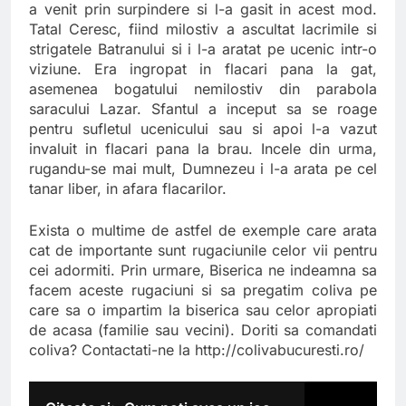
a venit prin surpindere si l-a gasit in acest mod.
Tatal Ceresc, fiind milostiv a ascultat lacrimile si
strigatele Batranului si i l-a aratat pe ucenic intr-o
viziune. Era ingropat in flacari pana la gat,
asemenea bogatului nemilostiv din parabola
saracului Lazar. Sfantul a inceput sa se roage
pentru sufletul ucenicului sau si apoi l-a vazut
invaluit in flacari pana la brau. Incele din urma,
rugandu-se mai mult, Dumnezeu i l-a arata pe cel
tanar liber, in afara flacarilor.
Exista o multime de astfel de exemple care arata
cat de importante sunt rugaciunile celor vii pentru
cei adormiti. Prin urmare, Biserica ne indeamna sa
facem aceste rugaciuni si sa pregatim coliva pe
care sa o impartim la biserica sau celor apropiati
de acasa (familie sau vecini). Doriti sa comandati
coliva? Contactati-ne la http://colivabucuresti.ro/