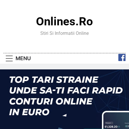
Skip
to
content
Onlines.ro
Stiri Si Informatii Online
MENU