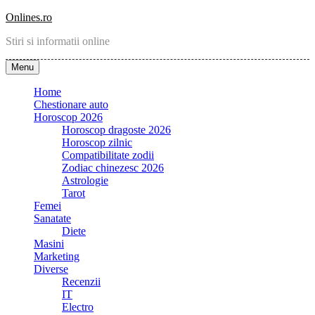
Skip
Onlines.ro
to
Stiri si informatii online
content
Menu
Home
Chestionare auto
Horoscop 2026
Horoscop dragoste 2026
Horoscop zilnic
Compatibilitate zodii
Zodiac chinezesc 2026
Astrologie
Tarot
Femei
Sanatate
Diete
Masini
Marketing
Diverse
Recenzii
IT
Electro