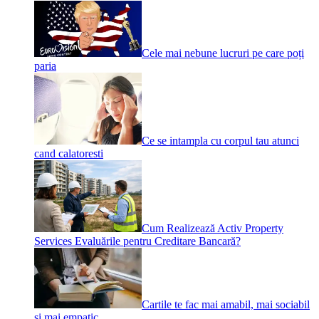
Cele mai nebune lucruri pe care poți
paria
Ce se intampla cu corpul tau atunci
cand calatoresti
Cum Realizează Activ Property
Services Evaluările pentru Creditare Bancară?
Cartile te fac mai amabil, mai sociabil
si mai empatic