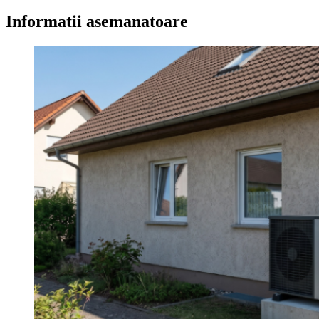
în
articole
Informatii asemanatoare