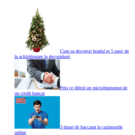
Cum sa decorezi bradul in 5 pasi: de
la achizitionare la decoratiuni
Prin ce diferă un microîmprumut de
un credit bancar
3 tipuri de baccarat la cazinourile
online