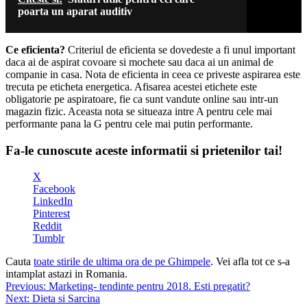
poarta un aparat auditiv
Ce eficienta?
Criteriul de eficienta se dovedeste a fi unul important
daca ai de aspirat covoare si mochete sau daca ai un animal de
companie in casa. Nota de eficienta in ceea ce priveste aspirarea este
trecuta pe eticheta energetica. Afisarea acestei etichete este
obligatorie pe aspiratoare, fie ca sunt vandute online sau intr-un
magazin fizic. Aceasta nota se situeaza intre A pentru cele mai
performante pana la G pentru cele mai putin performante.
Fa-le cunoscute aceste informatii si prietenilor tai!
X
Facebook
LinkedIn
Pinterest
Reddit
Tumblr
Cauta
toate stirile de ultima ora de pe Ghimpele
. Vei afla tot ce s-a
intamplat astazi in Romania.
Navigare
Previous:
Marketing- tendinte pentru 2018. Esti pregatit?
Next:
Dieta si Sarcina