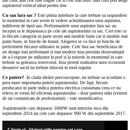
din casa, atat cele mai fragile cat si cele mai dure. Iata cum poti alege
aspiratorul vertical ideal pentru tine.
Cu sau fara sac ?
Este prima intrebare la care trebuie sa raspundem
in momentul in care avem in vedere achizitionarea unui aspirator,
indiferent de tipul sau. Performantele unui aspirator fara sac au
inceput sa le depaseasca pe cele ale aspiratorului cu sac. Cert este ca
in fiecare categorie in parte avem atat modele bune cat si modele mai
putin bune, in functie de brand. Alegerea se va face in functie de
preferintele fiecarui utilizator in parte. Cele fara sac beneficiaza de
un design mai performant si mai modern insa prezinta dezavantajul
de a-l expune pe utilizator la praf si la mizerie in momentul in care
trebuie sa goleasca rezervorul. Insa permit realizarea unor economii
deoarece sacul nu trebuie inlocuit in mod regulat.
Ce putere?
In ciuda ideilor preconcepute, nu trebuie sa acordam o
prea mare importanta puterii aspiratorului. De fapt, fiecare
producator in parte indica puterea electrica consumata ceea ce nu
releva in vreun fel eficienta aspiratorului – doar puterea utila (extrem
de rar comunicata de profesionisti) – este semnificativa.
Aspiratoarele care depasesc 1600W sunt interzise inca din
septembrie 2014 iar cele care depasesc 900 W din septembrie 2017.
Citeste si:
Sfaturi utile pentru cei care