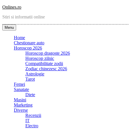
Skip
Onlines.ro
to
Stiri si informatii online
content
Menu
Home
Chestionare auto
Horoscop 2026
Horoscop dragoste 2026
Horoscop zilnic
Compatibilitate zodii
Zodiac chinezesc 2026
Astrologie
Tarot
Femei
Sanatate
Diete
Masini
Marketing
Diverse
Recenzii
IT
Electro