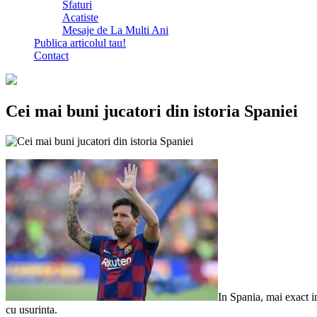
Sfaturi
Acatiste
Mesaje de La Multi Ani
Publica articolul tau!
Contact
Cei mai buni jucatori din istoria Spaniei
In Spania, mai exact i
cu usurinta.