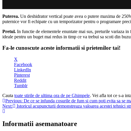
Puterea.
Un deshidrator vertical poate avea o putere maxima de 250W s
puternice vor fi echipate cu un temporizator pentru o programare precis
Pretul.
In functie de elementele enuntate mai sus, preturile variaza in 
ideale pentru un buget mai redus in timp ce va trebui sa scoti din buzu
Fa-le cunoscute aceste informatii si prietenilor tai!
X
Facebook
LinkedIn
Pinterest
Reddit
Tumblr
Cauta
toate stirile de ultima ora de pe Ghimpele
. Vei afla tot ce s-a i
Navigare
Previous:
De ce se infunda cosurile de fum si cum poti evita sa se m
Next:
Istoricul acupuncturii demonstreaza valoarea acestei tehnici st
în
articole
Informatii asemanatoare