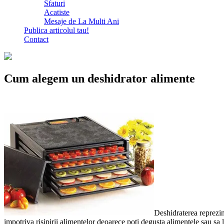
Sfaturi
Acatiste
Mesaje de La Multi Ani
Publica articolul tau!
Contact
Cum alegem un deshidrator alimente
Deshidraterea reprezin
impotriva risipirii alimentelor deoarece poti degusta alimentele sau sa le