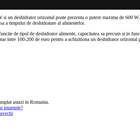
i un deshidrator orizontal poate prezenta o putere maxima de 600 W. Toa
a a timpului de deshidratare al alimentelor.
functie de tipul de deshidrator alimente, capacitatea sa precum si in func
nar intre 100-200 de euro pentru a achizitiona un deshidrator orizontal 
ntamplat astazi in Romania.
ai intample?
ravechi