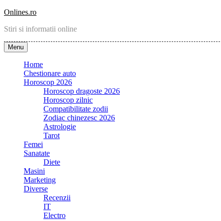
Skip
Onlines.ro
to
Stiri si informatii online
content
Menu
Home
Chestionare auto
Horoscop 2026
Horoscop dragoste 2026
Horoscop zilnic
Compatibilitate zodii
Zodiac chinezesc 2026
Astrologie
Tarot
Femei
Sanatate
Diete
Masini
Marketing
Diverse
Recenzii
IT
Electro