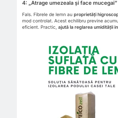
4: „Atrage umezeala și face mucegai”
Fals. Fibrele de lemn au
proprietăți higrosco
mod controlat. Acest echilibru previne acumul
eficient. Practic,
ajută la reglarea umidității i