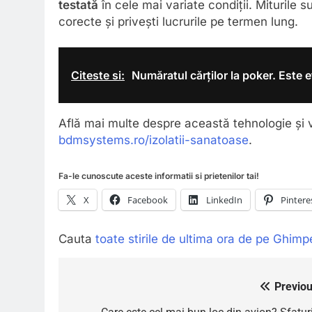
testată
în cele mai variate condiții. Miturile 
corecte și privești lucrurile pe termen lung.
Citeste si:
Număratul cărților la poker. Este e
Află mai multe despre această tehnologie și v
bdmsystems.ro/izolatii-sanatoase
.
Fa-le cunoscute aceste informatii si prietenilor tai!
X
Facebook
LinkedIn
Pintere
Cauta
toate stirile de ultima ora de pe Ghimp
Previou
Navigare