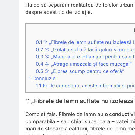
Haide să separăm realitatea de folclor urban
despre acest tip de izolație.
0.1
1: „Fibrele de lemn suflate nu izolează l
0.2
2: „Izolația suflată lasă goluri și nu e
0.3
3: „Materialul e inflamabil pentru că e 
0.4
4: „Atrage umezeala și face mucegai”
0.5
5: „E prea scump pentru ce oferă”
1
Concluzie:
1.1
Fa-le cunoscute aceste informatii si priet
1: „Fibrele de lemn suflate nu izolează
Complet fals. Fibrele de lemn au
o conductivi
comparabilă – sau chiar superioară – vatei mi
mari de stocare a căldurii
, fibrele de lemn me