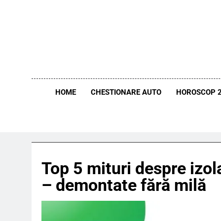
Skip
to
content
HOME
CHESTIONARE AUTO
HOROSCOP 
Top 5 mituri despre izol
– demontate fără milă