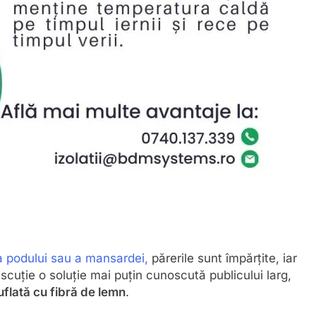
l a podului sau a mansardei,
părerile sunt împărțite, iar
discuție o soluție mai puțin cunoscută publicului larg,
suflată cu fibră de lemn
.