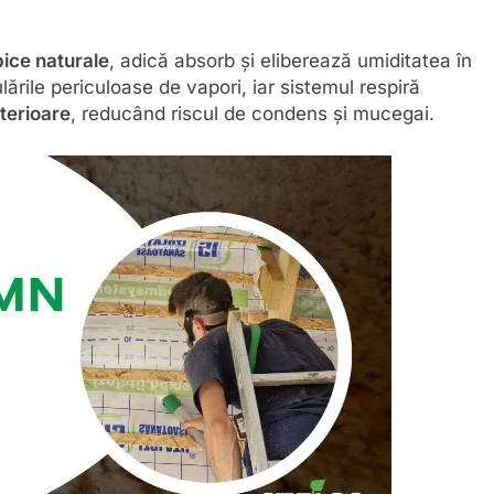
pice naturale
, adică absorb și eliberează umiditatea în
ările periculoase de vapori, iar sistemul respiră
nterioare
, reducând riscul de condens și mucegai.