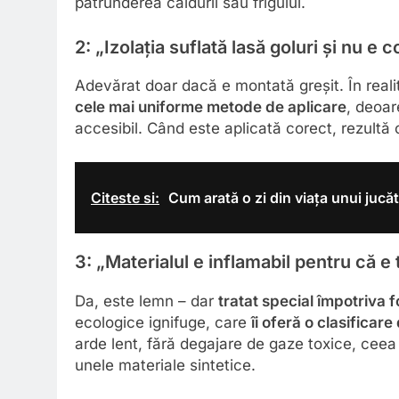
pătrunderea căldurii sau frigului.
2: „Izolația suflată lasă goluri și nu e
Adevărat doar dacă e montată greșit. În reali
cele mai uniforme metode de aplicare
, deoar
accesibil. Când este aplicată corect, rezultă
Citeste si:
Cum arată o zi din viața unui jucă
3: „Materialul e inflamabil pentru că e
Da, este lemn – dar
tratat special împotriva f
ecologice ignifuge, care
îi oferă o clasificar
arde lent, fără degajare de gaze toxice, ceea
unele materiale sintetice.