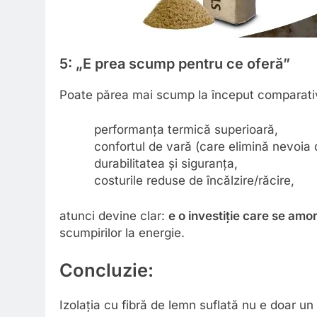
5: „E prea scump pentru ce oferă”
Poate părea mai scump la început comparativ c
performanța termică superioară,
confortul de vară (care elimină nevoia 
durabilitatea și siguranța,
costurile reduse de încălzire/răcire,
atunci devine clar:
e o investiție care se amo
scumpirilor la energie.
Concluzie:
Izolația cu fibră de lemn suflată nu e doar un