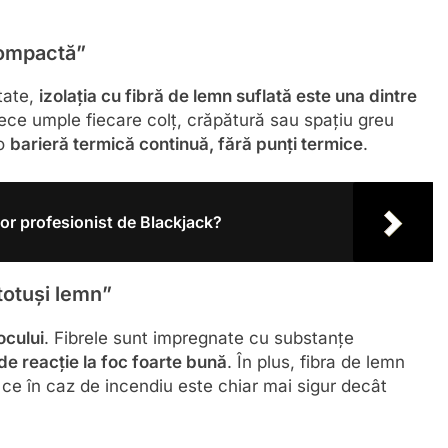
 compactă”
tate,
izolația cu fibră de lemn suflată este una dintre
ece umple fiecare colț, crăpătură sau spațiu greu
 o
barieră termică continuă, fără punți termice
.
tor profesionist de Blackjack?
 totuși lemn”
ocului
. Fibrele sunt impregnate cu substanțe
e de reacție la foc foarte bună
. În plus, fibra de lemn
 ce în caz de incendiu este chiar mai sigur decât