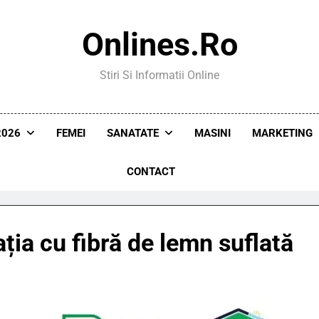
Onlines.ro
Stiri Si Informatii Online
2026
FEMEI
SANATATE
MASINI
MARKETING
CONTACT
ația cu fibră de lemn suflată