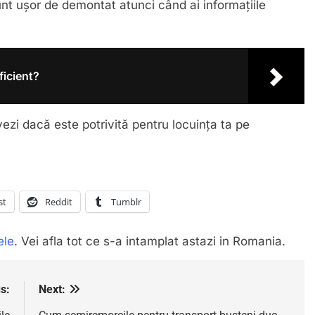
sunt ușor de demontat atunci când ai informațiile
ficient?
ezi dacă este potrivită pentru locuința ta pe
st
Reddit
Tumblr
ele
. Vei afla tot ce s-a intamplat astazi in Romania.
s:
Next: