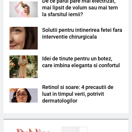
De ce parul pare mai electrizat,
mai lipsit de volum sau mai tern
la sfarsitul iernii?
Solutii pentru intinerirea fetei fara
interventie chirurgicala
Idei de tinute pentru un botez,
care imbina eleganta si confortul
Retinol si soare: 4 precautii de
luat in timpul verii, potrivit
dermatologilor