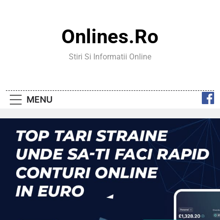
Skip
to
content
Onlines.ro
Stiri Si Informatii Online
MENU