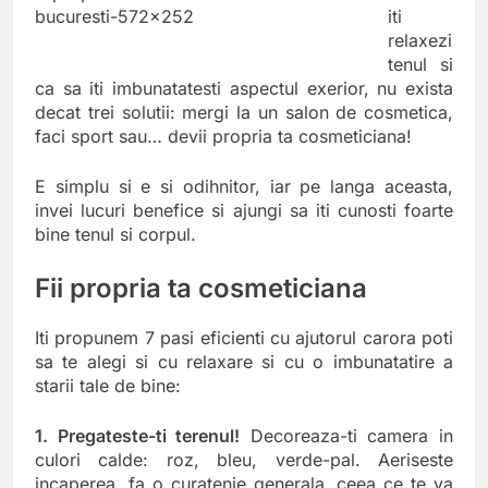
iti
relaxezi
tenul si
ca sa iti imbunatatesti aspectul exerior, nu exista
decat trei solutii: mergi la un salon de cosmetica,
faci sport sau… devii propria ta cosmeticiana!
E simplu si e si odihnitor, iar pe langa aceasta,
invei lucuri benefice si ajungi sa iti cunosti foarte
bine tenul si corpul.
Fii propria ta cosmeticiana
Iti propunem 7 pasi eficienti cu ajutorul carora poti
sa te alegi si cu relaxare si cu o imbunatatire a
starii tale de bine:
1. Pregateste-ti terenul!
Decoreaza-ti camera in
culori calde: roz, bleu, verde-pal. Aeriseste
incaperea, fa o curatenie generala, ceea ce te va