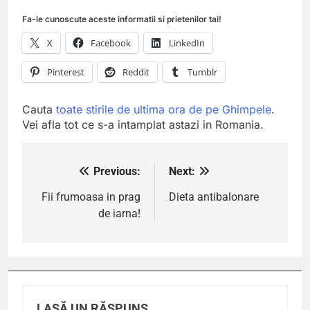
Fa-le cunoscute aceste informatii si prietenilor tai!
X
Facebook
LinkedIn
Pinterest
Reddit
Tumblr
Cauta
toate stirile de ultima ora de pe Ghimpele
.
Vei afla tot ce s-a intamplat astazi in Romania.
Previous:
Next:
Navigare
în
Fii frumoasa in prag
Dieta antibalonare
de iarna!
articole
LASĂ UN RĂSPUNS