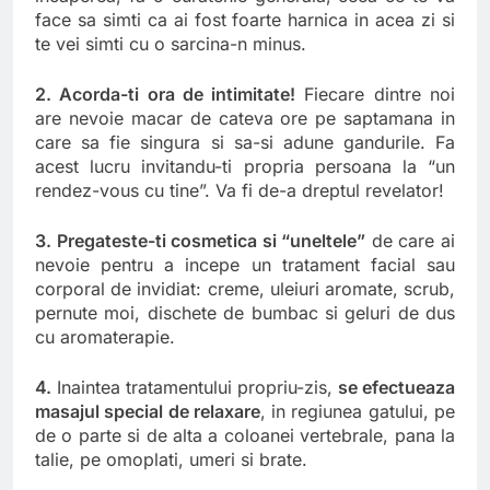
face sa simti ca ai fost foarte harnica in acea zi si
te vei simti cu o sarcina-n minus.
2. Acorda-ti ora de intimitate!
Fiecare dintre noi
are nevoie macar de cateva ore pe saptamana in
care sa fie singura si sa-si adune gandurile. Fa
acest lucru invitandu-ti propria persoana la “un
rendez-vous cu tine”. Va fi de-a dreptul revelator!
3. Pregateste-ti cosmetica si “uneltele”
de care ai
nevoie pentru a incepe un tratament facial sau
corporal de invidiat: creme, uleiuri aromate, scrub,
pernute moi, dischete de bumbac si geluri de dus
cu aromaterapie.
4.
Inaintea tratamentului propriu-zis,
se efectueaza
masajul special de relaxare
, in regiunea gatului, pe
de o parte si de alta a coloanei vertebrale, pana la
talie, pe omoplati, umeri si brate.