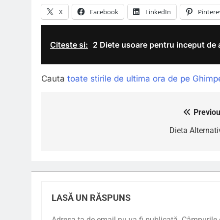
X
Facebook
LinkedIn
Pintere
Citeste si:
2 Diete usoare pentru inceput de 
Cauta
toate stirile de ultima ora de pe Ghimp
Previou
Navigare
în
Dieta Alternati
articole
LASĂ UN RĂSPUNS
Adresa ta de email nu va fi publicată.
Câmpurile 