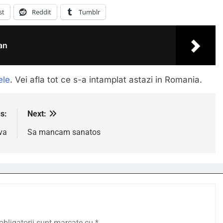
st
Reddit
Tumblr
an
ele
. Vei afla tot ce s-a intamplat astazi in Romania.
s:
Next:
va
Sa mancam sanatos
obligatorii sunt marcate cu
*