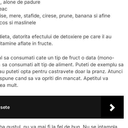
c, alone de padure
leac
e, mere, stafide, cirese, prune, banana si afine
os si maslinele
eta, datorita efectului de detoxiere pe care il au
tamine aflate in fructe.
al sa consumati cate un tip de fruct o data (mono-
 sa consumati alt tip de aliment. Puteti de exemplu sa
au puteti opta pentru castravete doar la pranz. Atunci
spune cand sa va opriti din mancat. Apetitul va
rea mult.
usete
a gustul, nu va mai fi la fel de bun. Nu se intampla