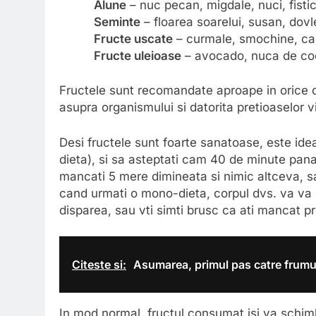
Alune
– nuc pecan, migdale, nuci, fisti
Seminte
– floarea soarelui, susan, dov
Fructe uscate
– curmale, smochine, cais
Fructe uleioase
– avocado, nuca de coc
Fructele sunt recomandate aproape in orice di
asupra organismului si datorita pretioaselor vi
Desi fructele sunt foarte sanatoase, este ide
dieta), si sa asteptati cam 40 de minute pana
mancati 5 mere dimineata si nimic altceva, s
cand urmati o mono-dieta, corpul dvs. va va 
disparea, sau vti simti brusc ca ati mancat p
Citeste si:
Asumarea, primul pas catre frum
In mod normal, fructul consumat isi va schimb