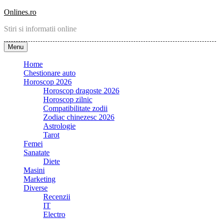
Skip
Onlines.ro
to
Stiri si informatii online
content
Menu
Home
Chestionare auto
Horoscop 2026
Horoscop dragoste 2026
Horoscop zilnic
Compatibilitate zodii
Zodiac chinezesc 2026
Astrologie
Tarot
Femei
Sanatate
Diete
Masini
Marketing
Diverse
Recenzii
IT
Electro