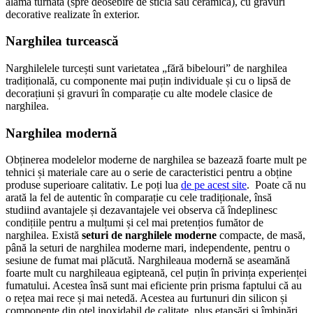
alamă turnată (spre deosebire de sticlă sau ceramică), cu gravuri
decorative realizate în exterior.
Narghilea turcească
Narghilelele turcești sunt varietatea „fără bibelouri” de narghilea
tradițională, cu componente mai puțin individuale și cu o lipsă de
decorațiuni și gravuri în comparație cu alte modele clasice de
narghilea.
Narghilea modernă
Obținerea modelelor moderne de narghilea se bazează foarte mult pe
tehnici și materiale care au o serie de caracteristici pentru a obține
produse superioare calitativ. Le poți lua
de pe acest site
. Poate că nu
arată la fel de autentic în comparație cu cele tradiționale, însă
studiind avantajele și dezavantajele vei observa că îndeplinesc
condițiile pentru a mulțumi și cel mai pretențios fumător de
narghilea. Există
seturi de narghilele
moderne
compacte, de masă,
până la seturi de narghilea moderne mari, independente, pentru o
sesiune de fumat mai plăcută. Narghileaua modernă se aseamănă
foarte mult cu narghileaua egipteană, cel puțin în privința experienței
fumatului. Acestea însă sunt mai eficiente prin prisma faptului că au
o rețea mai rece și mai netedă. Acestea au furtunuri din silicon și
componente din oțel inoxidabil de calitate, plus etanșări și îmbinări