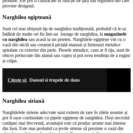
produse. Ele pot fi clasificate în funcție de țara sau regiunea din care
provine designul.
Narghilea egipteană
Sunt cel mai obișnuit tip de narghilea tradițională, probabil că le-ai
întâlnit de multe ori fie într-un lounge de narghilea, la
magazinele
cu narghilea
sau acasă la un prieten. Narghilele egiptene vin cu o
vază din sticlă sau ceramică pictată manual și furtunuri metalice
spiralate cu exterior din piele. Piesele metalice, cum ar fi tija, sunt de
obicei prelucrate din alamă sau cupru și pot avea tendința de a rugini
și crăpa.
Citeste si:
Dansul si trupele de dans
Narghilea siriană
Narghilelele siriene adecvate sunt extrem de rare în zilele noastre și
pot fi ușor confundate cu pipele egiptene de narghilea. Deși necesită
curățare mai frecventă, avantajul este că produc arome mai intense
din fum. Este mai probabil ca țevile siriene să prezinte o vază din