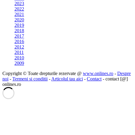
2023
2022
2021
2020
2019
2018
2017
2016
2012
2011
2010
2009
Copyright © Toate drepturile rezervate @
www.onlines.ro
-
Despre
noi
-
Termeni si conditii
-
Articolul tau aici
-
Contact
- contact [@]
onlines.ro