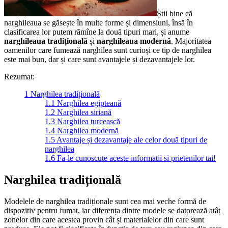
Știi bine că
narghileaua se găsește în multe forme și dimensiuni, însă în
clasificarea lor putem rămîne la două tipuri mari, și anume
narghileaua tradițională
și
narghileaua modernă
. Majoritatea
oamenilor care fumează narghilea sunt curioși ce tip de narghilea
este mai bun, dar și care sunt avantajele și dezavantajele lor.
Rezumat:
1
Narghilea tradițională
1.1
Narghilea egipteană
1.2
Narghilea siriană
1.3
Narghilea turcească
1.4
Narghilea modernă
1.5
Avantaje și dezavantaje ale celor două tipuri de
narghilea
1.6
Fa-le cunoscute aceste informatii si prietenilor tai!
Narghilea tradițională
Modelele de narghilea tradiționale sunt cea mai veche formă de
dispozitiv pentru fumat, iar diferența dintre modele se datorează atât
zonelor din care acestea provin cât și materialelor din care sunt