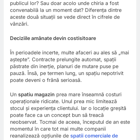
publicul lor? Sau doar acolo unde chiria a fost
convenabilă la un moment dat? Diferența dintre
aceste două situații se vede direct în cifrele de
vânzări.
Deciziile amânate devin costisitoare
În perioadele incerte, multe afaceri au ales să „mai
aștepte”. Contracte prelungite automat, spații
păstrate din inerție, planuri de mutare puse pe
pauză. Însă, pe termen lung, un spațiu nepotrivit
poate deveni o frână serioasă.
Un
spatiu magazin
prea mare înseamnă costuri
operaționale ridicate. Unul prea mic limitează
stocul și experiența clientului. Iar o locație greșită
poate face ca un concept bun să treacă
neobservat. Tocmai de aceea, începutul de an este
momentul în care tot mai multe companii
reanalizează opțiunile de
spatii comerciale de