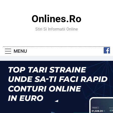
Skip
to
content
Onlines.ro
Stiri Si Informatii Online
MENU