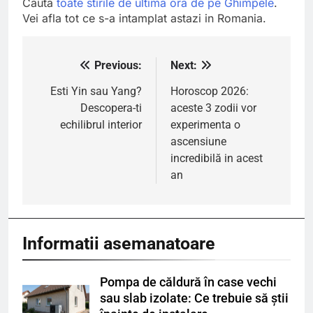
Cauta
toate stirile de ultima ora de pe Ghimpele
.
Vei afla tot ce s-a intamplat astazi in Romania.
Previous:
Next:
Navigare
în
Esti Yin sau Yang?
Horoscop 2026:
Descopera-ti
aceste 3 zodii vor
articole
echilibrul interior
experimenta o
ascensiune
incredibilă in acest
an
Informatii asemanatoare
Pompa de căldură în case vechi
sau slab izolate: Ce trebuie să știi