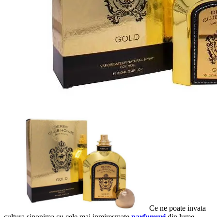
Ce ne poate invata
cultura sinonima cu cele mai inmiresmate
parfumuri
din lume