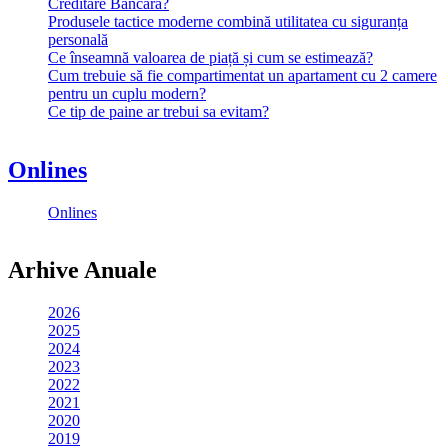
Creditare Bancară?
Produsele tactice moderne combină utilitatea cu siguranța
personală
Ce înseamnă valoarea de piață și cum se estimează?
Cum trebuie să fie compartimentat un apartament cu 2 camere
pentru un cuplu modern?
Ce tip de paine ar trebui sa evitam?
Onlines
Onlines
Arhive Anuale
2026
2025
2024
2023
2022
2021
2020
2019