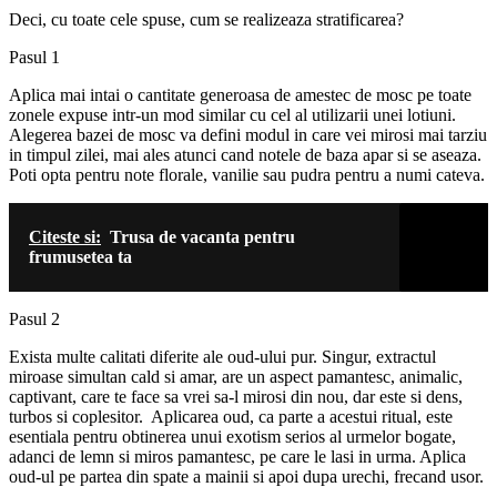
Deci, cu toate cele spuse, cum se realizeaza stratificarea?
Pasul 1
Aplica mai intai o cantitate generoasa de amestec de mosc pe toate
zonele expuse intr-un mod similar cu cel al utilizarii unei lotiuni.
Alegerea bazei de mosc va defini modul in care vei mirosi mai tarziu
in timpul zilei, mai ales atunci cand notele de baza apar si se aseaza.
Poti opta pentru note florale, vanilie sau pudra pentru a numi cateva.
Citeste si:
Trusa de vacanta pentru
frumusetea ta
Pasul 2
Exista multe calitati diferite ale oud-ului pur. Singur, extractul
miroase simultan cald si amar, are un aspect pamantesc, animalic,
captivant, care te face sa vrei sa-l mirosi din nou, dar este si dens,
turbos si coplesitor. Aplicarea oud, ca parte a acestui ritual, este
esentiala pentru obtinerea unui exotism serios al urmelor bogate,
adanci de lemn si miros pamantesc, pe care le lasi in urma. Aplica
oud-ul pe partea din spate a mainii si apoi dupa urechi, frecand usor.