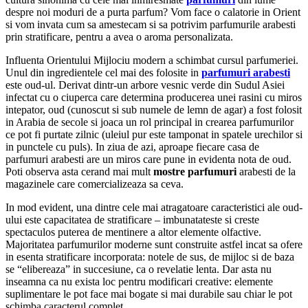
despre noi moduri de a purta parfum? Vom face o calatorie in Orient
si vom invata cum sa amestecam si sa potrivim parfumurile arabesti
prin stratificare, pentru a avea o aroma personalizata.
Influenta Orientului Mijlociu modern a schimbat cursul parfumeriei.
Unul din ingredientele cel mai des folosite in
parfumuri arabesti
este oud-ul. Derivat dintr-un arbore vesnic verde din Sudul Asiei
infectat cu o ciuperca care determina producerea unei rasini cu miros
intepator, oud (cunoscut si sub numele de lemn de agar) a fost folosit
in Arabia de secole si joaca un rol principal in crearea parfumurilor
ce pot fi purtate zilnic (uleiul pur este tamponat in spatele urechilor si
in punctele cu puls). In ziua de azi, aproape fiecare casa de
parfumuri arabesti are un miros care pune in evidenta nota de oud.
Poti observa asta cerand mai mult
mostre parfumuri
arabesti de la
magazinele care comercializeaza sa ceva.
In mod evident, una dintre cele mai atragatoare caracteristici ale oud-
ului este capacitatea de stratificare – imbunatateste si creste
spectaculos puterea de mentinere a altor elemente olfactive.
Majoritatea parfumurilor moderne sunt construite astfel incat sa ofere
in esenta stratificare incorporata: notele de sus, de mijloc si de baza
se “elibereaza” in succesiune, ca o revelatie lenta. Dar asta nu
inseamna ca nu exista loc pentru modificari creative: elemente
suplimentare le pot face mai bogate si mai durabile sau chiar le pot
schimba caracterul complet.