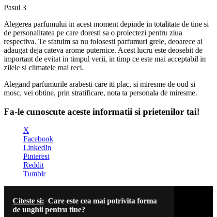
Pasul 3
Alegerea parfumului in acest moment depinde in totalitate de tine si
de personalitatea pe care doresti sa o proiectezi pentru ziua
respectiva. Te sfatuim sa nu folosesti parfumuri grele, deoarece ai
adaugat deja cateva arome puternice. Acest lucru este deosebit de
important de evitat in timpul verii, in timp ce este mai acceptabil in
zilele si climatele mai reci.
Alegand parfumurile arabesti care iti plac, si miresme de oud si
mosc, vei obtine, prin stratificare, nota ta personala de miresme.
Fa-le cunoscute aceste informatii si prietenilor tai!
X
Facebook
LinkedIn
Pinterest
Reddit
Tumblr
Citeste si:
Care este cea mai potrivita forma
de unghii pentru tine?