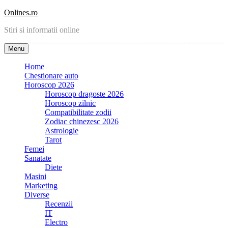
Skip
Onlines.ro
to
Stiri si informatii online
content
Menu
Home
Chestionare auto
Horoscop 2026
Horoscop dragoste 2026
Horoscop zilnic
Compatibilitate zodii
Zodiac chinezesc 2026
Astrologie
Tarot
Femei
Sanatate
Diete
Masini
Marketing
Diverse
Recenzii
IT
Electro