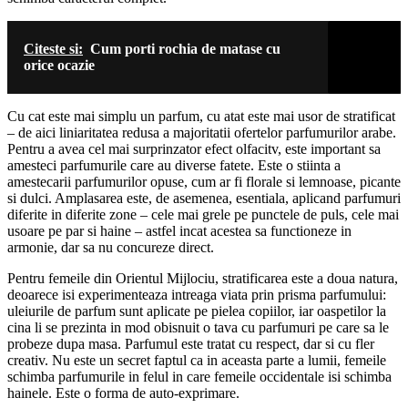
Citeste si:
Cum porti rochia de matase cu
orice ocazie
Cu cat este mai simplu un parfum, cu atat este mai usor de stratificat
– de aici liniaritatea redusa a majoritatii ofertelor parfumurilor arabe.
Pentru a avea cel mai surprinzator efect olfacitv, este important sa
amesteci parfumurile care au diverse fatete. Este o stiinta a
amestecarii parfumurilor opuse, cum ar fi florale si lemnoase, picante
si dulci. Amplasarea este, de asemenea, esentiala, aplicand parfumuri
diferite in diferite zone – cele mai grele pe punctele de puls, cele mai
usoare pe par si haine – astfel incat acestea sa functioneze in
armonie, dar sa nu concureze direct.
Pentru femeile din Orientul Mijlociu, stratificarea este a doua natura,
deoarece isi experimenteaza intreaga viata prin prisma parfumului:
uleiurile de parfum sunt aplicate pe pielea copiilor, iar oaspetilor la
cina li se prezinta in mod obisnuit o tava cu parfumuri pe care sa le
probeze dupa masa. Parfumul este tratat cu respect, dar si cu fler
creativ. Nu este un secret faptul ca in aceasta parte a lumii, femeile
schimba parfumurile in felul in care femeile occidentale isi schimba
hainele. Este o forma de auto-exprimare.