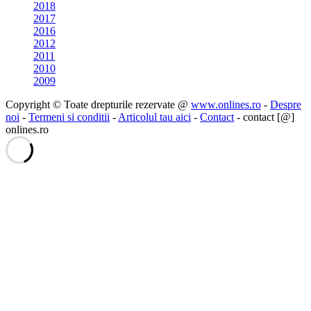
2018
2017
2016
2012
2011
2010
2009
Copyright © Toate drepturile rezervate @
www.onlines.ro
-
Despre
noi
-
Termeni si conditii
-
Articolul tau aici
-
Contact
- contact [@]
onlines.ro