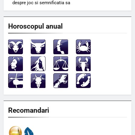
despre joc si semnificatia sa
Horoscopul anual
Recomandari