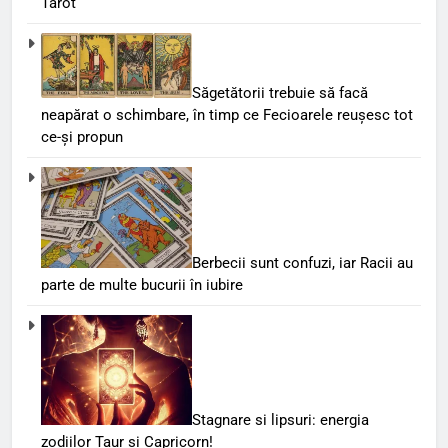
Tarot
Săgetătorii trebuie să facă
neapărat o schimbare, în timp ce Fecioarele reușesc tot
ce-și propun
Berbecii sunt confuzi, iar Racii au
parte de multe bucurii în iubire
Stagnare si lipsuri: energia
zodiilor Taur si Capricorn!