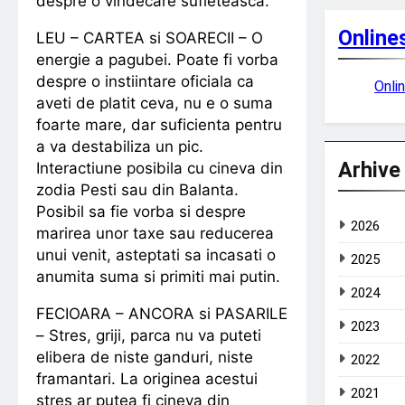
despre o vindecare sufleteasca.
Online
LEU – CARTEA si SOARECII – O
energie a pagubei. Poate fi vorba
despre o instiintare oficiala ca
Onli
aveti de platit ceva, nu e o suma
foarte mare, dar suficienta pentru
a va destabiliza un pic.
Arhive
Interactiune posibila cu cineva din
zodia Pesti sau din Balanta.
Posibil sa fie vorba si despre
2026
marirea unor taxe sau reducerea
unui venit, asteptati sa incasati o
2025
anumita suma si primiti mai putin.
2024
FECIOARA – ANCORA si PASARILE
2023
– Stres, griji, parca nu va puteti
elibera de niste ganduri, niste
2022
framantari. La originea acestui
2021
stres ar putea fi cineva din