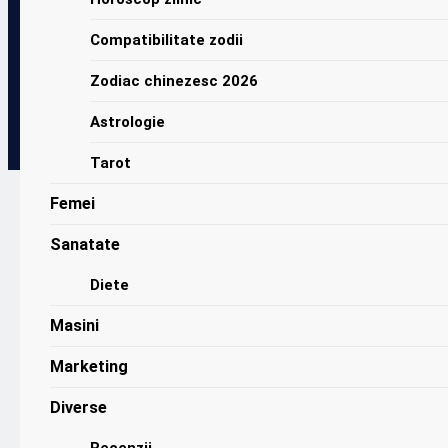
Compatibilitate zodii
Zodiac chinezesc 2026
Astrologie
Tarot
Femei
Atentie
Sanatate
Sagetatori! Aveti
Diete
persoane false in
Masini
jur! Gemenii au
Marketing
parte de spor in
casă
Diverse
Recenzii