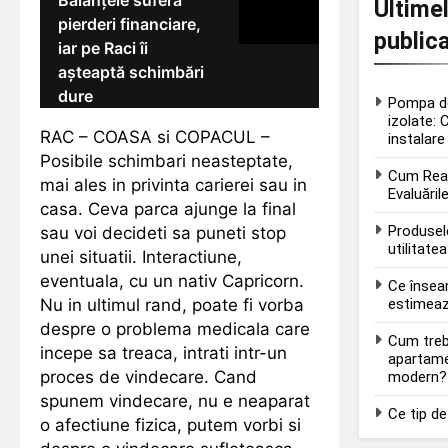
Balanțele suferă
Ultime
pierderi financiare,
public
iar pe Raci îi
așteaptă schimbări
dure
Pompa de
izolate: 
RAC – COASA si COPACUL –
instalare
Posibile schimbari neasteptate,
Cum Real
mai ales in privinta carierei sau in
Evaluăril
casa. Ceva parca ajunge la final
Produsel
sau voi decideti sa puneti stop
utilitate
unei situatii. Interactiune,
eventuala, cu un nativ Capricorn.
Ce însea
estimea
Nu in ultimul rand, poate fi vorba
despre o problema medicala care
Cum treb
incepe sa treaca, intrati intr-un
apartame
proces de vindecare. Cand
modern?
spunem vindecare, nu e neaparat
Ce tip de
o afectiune fizica, putem vorbi si