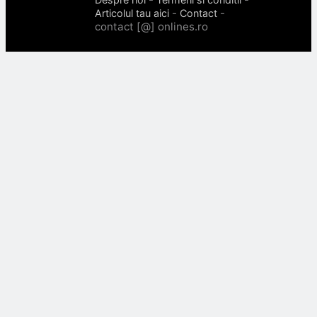
-
-
Articolul tau aici
Contact
contact [@] onlines.ro