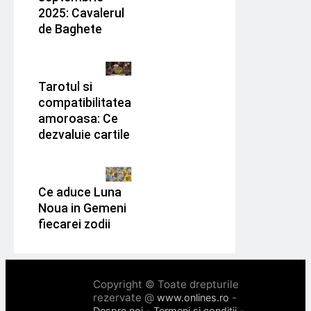
2025: Cavalerul
de Baghete
Tarotul si
compatibilitatea
amoroasa: Ce
dezvaluie cartile
Ce aduce Luna
Noua in Gemeni
fiecarei zodii
Copyright © Toate drepturile
rezervate @
-
www.onlines.ro
-
-
Despre noi
Termeni si conditii