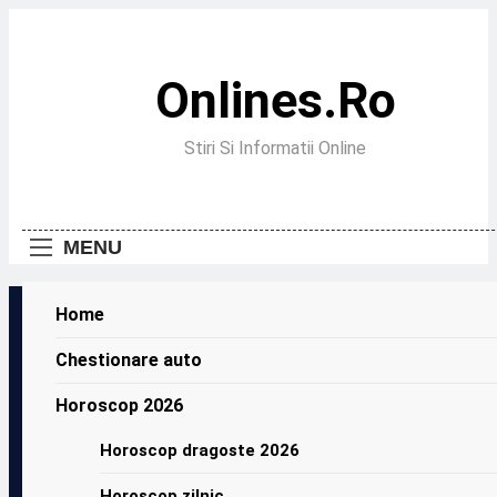
Skip
to
content
Onlines.ro
Stiri Si Informatii Online
MENU
Home
Chestionare auto
Horoscop 2026
Horoscop dragoste 2026
Horoscop zilnic