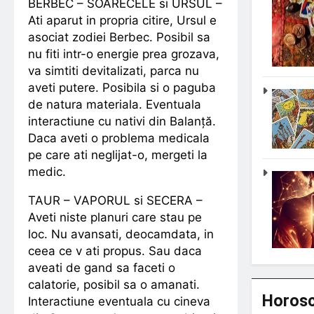
BERBEC – SOARECELE si URSUL –
Ati aparut in propria citire, Ursul e
asociat zodiei Berbec. Posibil sa
nu fiti intr-o energie prea grozava,
va simtiti devitalizati, parca nu
aveti putere. Posibila si o paguba
de natura materiala. Eventuala
interactiune cu nativi din Balanță.
Daca aveti o problema medicala
pe care ati neglijat-o, mergeti la
medic.
TAUR – VAPORUL si SECERA –
Aveti niste planuri care stau pe
loc. Nu avansati, deocamdata, in
ceea ce v ati propus. Sau daca
aveati de gand sa faceti o
calatorie, posibil sa o amanati.
Horosc
Interactiune eventuala cu cineva