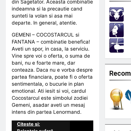
din Sagetator. Aceasta combinatie
indeamna si la precautie cand
sunteti la volan si asa mai
departe. In general, atentie.
GEMENI – COCOSTARCUL si
FANTANA – combinatie benefica!
Aveti un spor, in casa, la serviciu.
Vine spre voi o oferta, o suma de
bani, nu e foarte mare, dar
conteaza. Daca nu e vorba despre
Recom
partea financiara, poate fi o oferta
sentimentala, o bucurie in plan
emotional. Ati iesit si voi, cardul
Cocostarcul este simbolul zodiei
Gemeni, asadar aveti un mesaj
intens din partea Lenormand.
Citeste si: