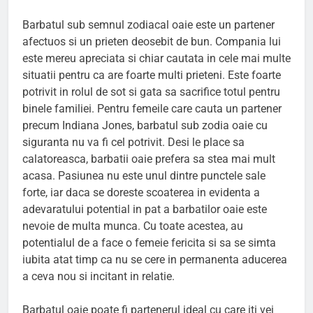
Barbatul sub semnul zodiacal oaie este un partener
afectuos si un prieten deosebit de bun. Compania lui
este mereu apreciata si chiar cautata in cele mai multe
situatii pentru ca are foarte multi prieteni. Este foarte
potrivit in rolul de sot si gata sa sacrifice totul pentru
binele familiei. Pentru femeile care cauta un partener
precum Indiana Jones, barbatul sub zodia oaie cu
siguranta nu va fi cel potrivit. Desi le place sa
calatoreasca, barbatii oaie prefera sa stea mai mult
acasa. Pasiunea nu este unul dintre punctele sale
forte, iar daca se doreste scoaterea in evidenta a
adevaratului potential in pat a barbatilor oaie este
nevoie de multa munca. Cu toate acestea, au
potentialul de a face o femeie fericita si sa se simta
iubita atat timp ca nu se cere in permanenta aducerea
a ceva nou si incitant in relatie.
Barbatul oaie poate fi partenerul ideal cu care iti vei