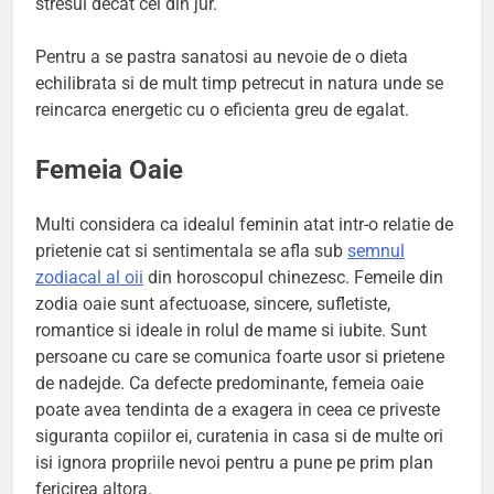
stresul decat cei din jur.
Pentru a se pastra sanatosi au nevoie de o dieta
echilibrata si de mult timp petrecut in natura unde se
reincarca energetic cu o eficienta greu de egalat.
Femeia Oaie
Multi considera ca idealul feminin atat intr-o relatie de
prietenie cat si sentimentala se afla sub
semnul
zodiacal al oii
din horoscopul chinezesc. Femeile din
zodia oaie sunt afectuoase, sincere, sufletiste,
romantice si ideale in rolul de mame si iubite. Sunt
persoane cu care se comunica foarte usor si prietene
de nadejde. Ca defecte predominante, femeia oaie
poate avea tendinta de a exagera in ceea ce priveste
siguranta copiilor ei, curatenia in casa si de multe ori
isi ignora propriile nevoi pentru a pune pe prim plan
fericirea altora.