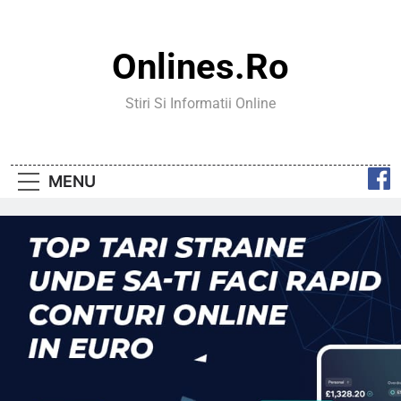
Skip
to
content
Onlines.ro
Stiri Si Informatii Online
MENU