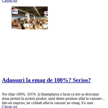
Citeste tot
Facebook mi-au vazut toate mesajele destul de repede si nu s-au
obosit sa raspunda. Ca sa detaliez,…
Adaosuri la emag de 100%? Serios?
Nu chiar 100%. 101% :)) Intamplarea a facut ca ieri sa descopar
doua preturi la acelasi produs: unul dintre produse aflat la vanzare
intr-un engross, iar celalalt aflat la vanzare pe emag. Eu sunt
Citeste tot
constient ca in felul asta se face profit si ca procesul natural este de