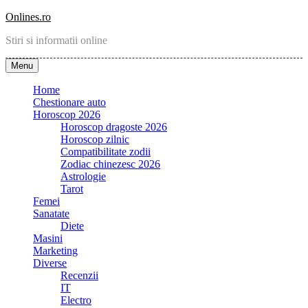
Skip
Onlines.ro
to
Stiri si informatii online
content
Menu
Home
Chestionare auto
Horoscop 2026
Horoscop dragoste 2026
Horoscop zilnic
Compatibilitate zodii
Zodiac chinezesc 2026
Astrologie
Tarot
Femei
Sanatate
Diete
Masini
Marketing
Diverse
Recenzii
IT
Electro