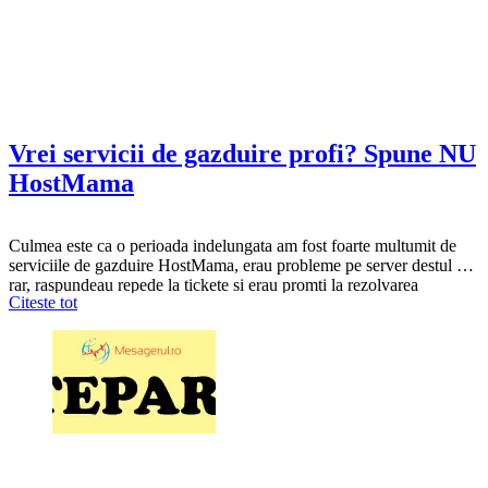
Vrei servicii de gazduire profi? Spune NU
HostMama
Culmea este ca o perioada indelungata am fost foarte multumit de
serviciile de gazduire HostMama, erau probleme pe server destul de
rar, raspundeau repede la tickete si erau promti la rezolvarea
Citeste tot
problemelor. Insa in ultima vreme, de aproape un an, cred ca au
prins din ce in ce mai multi clienti si acum nu mai…