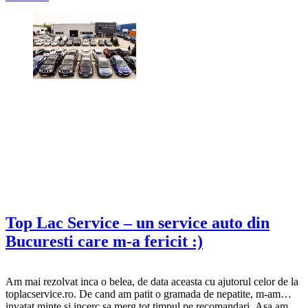
cumparare de la engross si vanzare la…
Top Lac Service – un service auto din
Bucuresti care m-a fericit :)
Am mai rezolvat inca o belea, de data aceasta cu ajutorul celor de la
toplacservice.ro. De cand am patit o gramada de nepatite, m-am
invatat minte si incerc sa merg tot timpul pe recomandari. Asa am