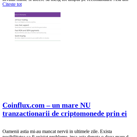
Citeste tot
facut si acum, cand un client de-al meu, cei de la kamoauto.ro mi-au
recomandat cu draga inima service-ul Top…
Coinflux.com – un mare NU
tranzactionarii de criptomonede prin ei
Oamenii astia mi-au mancat nervii in ultimele zile. Exista
posibilitatea sa fi existat probleme, insa asta denota o doza mare de