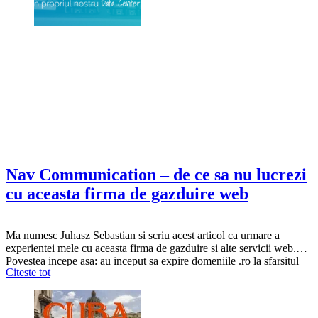
Nav Communication – de ce sa nu lucrezi
cu aceasta firma de gazduire web
Ma numesc Juhasz Sebastian si scriu acest articol ca urmare a
experientei mele cu aceasta firma de gazduire si alte servicii web.
Povestea incepe asa: au inceput sa expire domeniile .ro la sfarsitul
Citeste tot
anului 2018, iar cei de la NAV Communication capturau foarte
multe domenii. Le-am dat un email si au spus ca putem colabora…