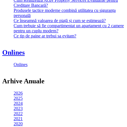
Cum Realizează Activ Property Services Evaluările pentru
Creditare Bancară?
Produsele tactice moderne combină utilitatea cu siguranța
personală
Ce înseamnă valoarea de piață și cum se estimează?
Cum trebuie să fie compartimentat un apartament cu 2 camere
pentru un cuplu modern?
Ce tip de paine ar trebui sa evitam?
Onlines
Onlines
Arhive Anuale
2026
2025
2024
2023
2022
2021
2020