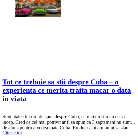
Tot ce trebuie sa stii despre Cuba – o
experienta ce merita traita macar o data
in viata
Sunt atatea lucruri de spus despre Cuba, ca nici nu stiu cu ce sa
incep. Cred ca cel mai potrivit ar fi sa spun ca 3 saptamani nu sunt
de ajuns pentru a vedea toata Cuba. Eu doar atat am putut sa stau,
Citeste tot
am fost in continua miscare si tot au ramas lucruri de vazut,…