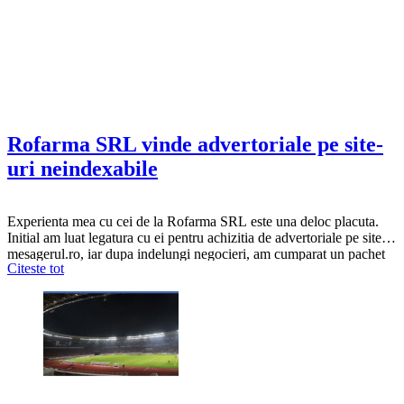
Rofarma SRL vinde advertoriale pe site-
uri neindexabile
Experienta mea cu cei de la Rofarma SRL este una deloc placuta.
Initial am luat legatura cu ei pentru achizitia de advertoriale pe site-ul
mesagerul.ro, iar dupa indelungi negocieri, am cumparat un pachet
Citeste tot
de advertoriale pentru a le vinde mai departe clientilor mei. Mare mi-
a fost surpriza cand clientii au inceput sa se planga de…