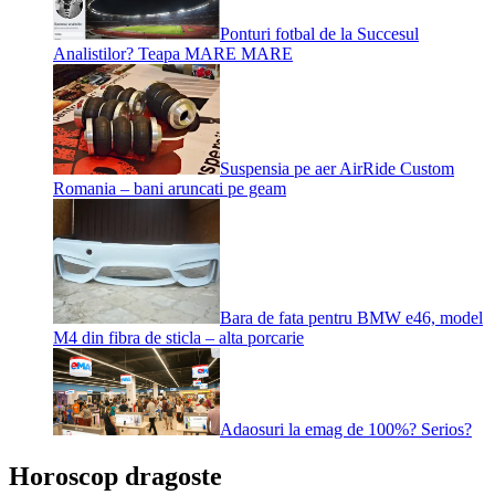
Ponturi fotbal de la Succesul
Analistilor? Teapa MARE MARE
Suspensia pe aer AirRide Custom
Romania – bani aruncati pe geam
Bara de fata pentru BMW e46, model
M4 din fibra de sticla – alta porcarie
Adaosuri la emag de 100%? Serios?
Horoscop dragoste