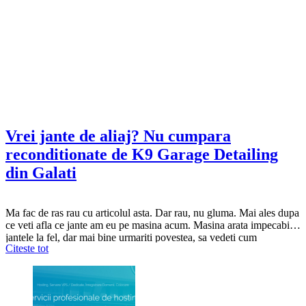
Vrei jante de aliaj? Nu cumpara
reconditionate de K9 Garage Detailing
din Galati
Ma fac de ras rau cu articolul asta. Dar rau, nu gluma. Mai ales dupa
ce veti afla ce jante am eu pe masina acum. Masina arata impecabil,
jantele la fel, dar mai bine urmariti povestea, sa vedeti cum
Citeste tot
procedeaza K9 Garage Detailing din Galati cu jantele ce le vand ei.
Numarul lor de telefon:…