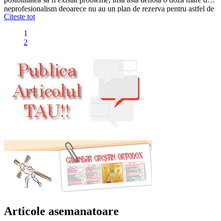
neprofesionalism deoarece nu au un plan de rezerva pentru astfel de
Citeste tot
momente si nici nu pare ca se agita pentru a-si face unul. Ce s-a
intamplat mai exact cu cei de la CoinFlux.com? Probleme…
1
2
Articole asemanatoare