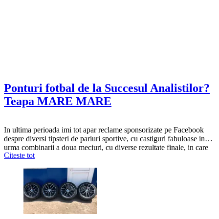
Ponturi fotbal de la Succesul Analistilor?
Teapa MARE MARE
In ultima perioada imi tot apar reclame sponsorizate pe Facebook
despre diversi tipsteri de pariuri sportive, cu castiguri fabuloase in
urma combinarii a doua meciuri, cu diverse rezultate finale, in care
Citeste tot
cota unui meci e intre 4 si 5 virgula ceva, deci cota celor doua
impreuna e intre 20 si 30. Dupa ce am dat…